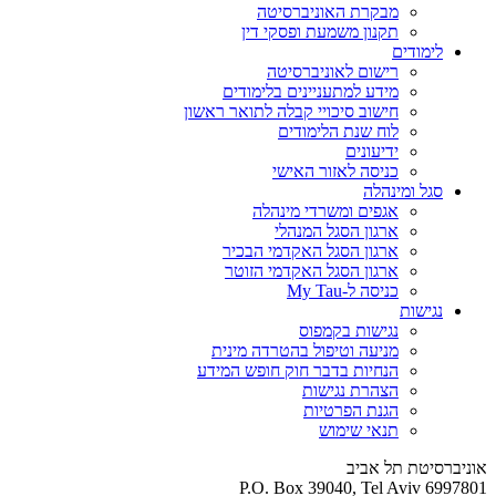
מבקרת האוניברסיטה
תקנון משמעת ופסקי דין
לימודים
רישום לאוניברסיטה
מידע למתעניינים בלימודים
חישוב סיכויי קבלה לתואר ראשון
לוח שנת הלימודים
ידיעונים
כניסה לאזור האישי
סגל ומינהלה
אגפים ומשרדי מינהלה
ארגון הסגל המנהלי
ארגון הסגל האקדמי הבכיר
ארגון הסגל האקדמי הזוטר
כניסה ל-My Tau
נגישות
נגישות בקמפוס
מניעה וטיפול בהטרדה מינית
הנחיות בדבר חוק חופש המידע
הצהרת נגישות
הגנת הפרטיות
תנאי שימוש
אוניברסיטת תל אביב
P.O. Box 39040, Tel Aviv 6997801