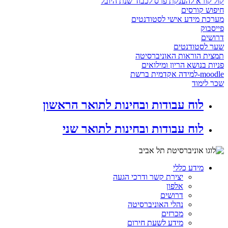
קול קורא להענקת פרס לכבוד שנת היובל
חיפוש קורסים
מערכת מידע אישי לסטודנטים
פייסבוק
דרושים
שער לסטודנטים
תמצית הוראות האוניברסיטה
פניות בנושא הריון ומילואים
moodle-למידה אקדמית ברשת
שכר לימוד
לוח עבודות ובחינות לתואר הראשון
לוח עבודות ובחינות לתואר שני
מידע כללי
יצירת קשר ודרכי הגעה
אלפון
דרושים
נהלי האוניברסיטה
מכרזים
מידע לשעת חירום