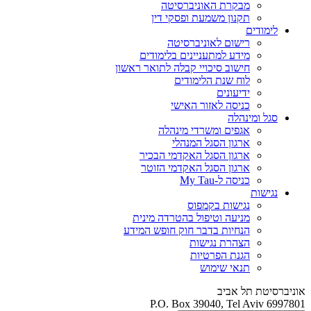
מבקרת האוניברסיטה
תקנון משמעת ופסקי דין
לימודים
רישום לאוניברסיטה
מידע למתעניינים בלימודים
חישוב סיכויי קבלה לתואר ראשון
לוח שנת הלימודים
ידיעונים
כניסה לאזור האישי
סגל ומינהלה
אגפים ומשרדי מינהלה
ארגון הסגל המנהלי
ארגון הסגל האקדמי הבכיר
ארגון הסגל האקדמי הזוטר
כניסה ל-My Tau
נגישות
נגישות בקמפוס
מניעה וטיפול בהטרדה מינית
הנחיות בדבר חוק חופש המידע
הצהרת נגישות
הגנת הפרטיות
תנאי שימוש
אוניברסיטת תל אביב
P.O. Box 39040, Tel Aviv 6997801