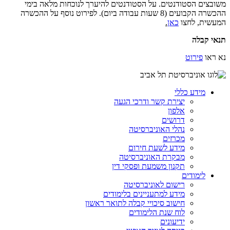
משובצים הסטודנטים. על הסטודנטים להיערך לנוכחות מלאה בימי
ההכשרה הקבועים (8 שעות עבודה ביום). לפירוט נוסף על ההכשרה
המעשית, לחצו
כאן
.
תנאי קבלה
נא ראו
פירוט
מידע כללי
יצירת קשר ודרכי הגעה
אלפון
דרושים
נהלי האוניברסיטה
מכרזים
מידע לשעת חירום
מבקרת האוניברסיטה
תקנון משמעת ופסקי דין
לימודים
רישום לאוניברסיטה
מידע למתעניינים בלימודים
חישוב סיכויי קבלה לתואר ראשון
לוח שנת הלימודים
ידיעונים