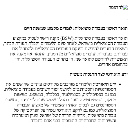
.
תואר ראשון בעבודה סוציאלית: לומדים מקצוע שמשנה חיים
תואר ראשון בעבודה סוציאלית
(BSW)
מקנה רישוי לעסוק במקצוע
העבודה הסוציאלית בישראל. לאחר סיום הלימודים וקבלת תעודת הבוגר,
רשאים הבוגרים להירשם בפנקס העובדים הסוציאליים ולהתחיל את
עבודתם כעובדות ועובדים סוציאליים מן המניין. התואר אף מקנה את
האפשרות להירשם לתואר שני, הן בתחום העבודה הסוציאלית והן
בתחומים אחרים.
ידע תיאורטי לצד התנסות מעשית
ידע תיאורטי:
הלימודים מורכבים מקורסים עיוניים שחושפים את
הסטודנטיות והסטודנטים למושגי יסוד חשובים בעבודה סוציאלית,
כמו גם בפסיכולוגיה, בסוציולוגיה, בכלכלה, במשפט, בשיטות
מחקר, בסטטיסטיקה ועוד. במהלך שלוש שנות לימודיהם, נחשפים
הסטודנטים גם לבסיס האתי והאמפירי של מקצוע העבודה
הסוציאלית, כמו גם לרקע תיאורטי עשיר על הפרקטיקה של
עבודה סוציאלית, מדיניות הרווחה של ישראל ומגוון המערכות
והשירותים החברתיים התומכים בבני אדם בחברה.