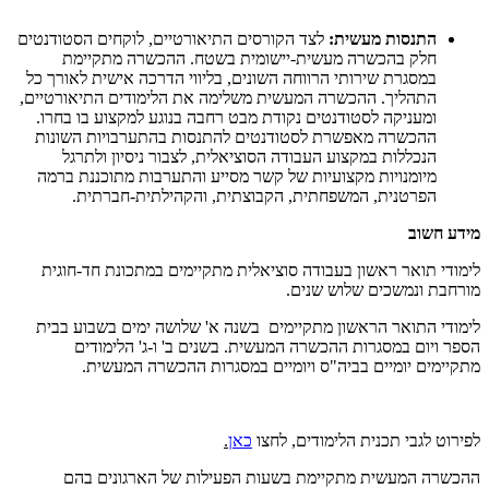
התנסות מעשית:
לצד הקורסים התיאורטיים, לוקחים הסטודנטים
חלק בהכשרה מעשית-יישומית בשטח. ההכשרה מתקיימת
במסגרת שירותי הרווחה השונים, בליווי הדרכה אישית לאורך כל
התהליך. ההכשרה המעשית משלימה את הלימודים התיאורטיים,
ומעניקה לסטודנטים נקודת מבט רחבה בנוגע למקצוע בו בחרו.
ההכשרה מאפשרת לסטודנטים להתנסות בהתערבויות השונות
הנכללות במקצוע העבודה הסוציאלית, לצבור ניסיון ולתרגל
מיומנויות מקצועיות של קשר מסייע והתערבות מתוכננת ברמה
הפרטנית, המשפחתית, הקבוצתית, והקהילתית-חברתית.
מידע חשוב
לימודי תואר ראשון בעבודה סוציאלית מתקיימים במתכונת חד-חוגית
מורחבת ונמשכים שלוש שנים.
לימודי התואר הראשון מתקיימים בשנה א' שלושה ימים בשבוע בבית
הספר ויום במסגרות ההכשרה המעשית. בשנים ב' ו-ג' הלימודים
מתקיימים יומיים בביה"ס ויומיים במסגרות ההכשרה המעשית.
לפירוט לגבי תכנית הלימודים, לחצו
כאן
.
ההכשרה המעשית מתקיימת בשעות הפעילות של הארגונים בהם