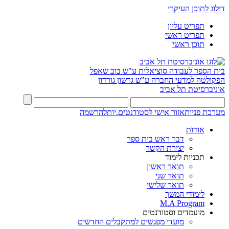
דילוג לתוכן העיקרי
תפריט עליון
תפריט ראשי
תוכן ראשי
בית הספר לעבודה סוציאלית ע"ש בוב שאפל
הפקולטה למדעי החברה ע"ש גרשון גורדון
אוניברסיטת תל אביב
מערכת פניות
אזור אישי לסטודנטים.יות
להרשמה
אודות
דבר ראש בית ספר
יצירת הקשר
תכניות לימוד
תואר ראשון
תואר שני
תואר שלישי
לימודי המשך
M.A Program
מועמדים וסטודנטים
מועדי מפגשים למתקבלים החדשים