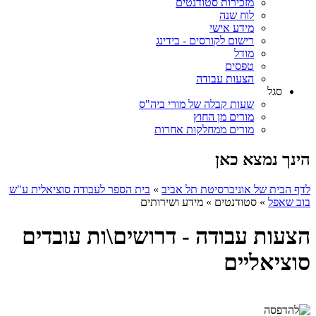
מזכירות סטודנטים
לוח שנה
מידע אישי
רישום לקורסים - בידינג
מודל
טפסים
הצעות עבודה
סגל
שעות קבלה של מורי ביה"ס
מורים מן החוץ
מורים ממחלקות אחרות
הינך נמצא כאן
לדף הבית של אוניברסיטת תל אביב
»
בית הספר לעבודה סוציאלית ע"ש
בוב שאפל
»
סטודנטים
»
מידע ושירותים
הצעות עבודה - דרושים\ות עובדים
סוציאליים