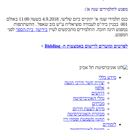
מפגש לתלמידים שנה א':
כנס תלמידי שנה א' יתקיים ביום שלישי
, 4.9.2018 בשעה 11:00 באולם
001 בבניין ביה"ס לעבודה סוציאלית ע"ש בוב שאפל . ההשתתפות
במפגש הינה חובה. התלמידים מתבקשים לעיין
בידיעון בית-הספר
לפני
המפגש.
לפרטים ומועדים לרישום באמצעות ה- Bidding
>
מידע כללי
יצירת קשר ודרכי הגעה
אלפון
דרושים
נהלי האוניברסיטה
מכרזים
מידע לשעת חירום
מבקרת האוניברסיטה
תקנון משמעת ופסקי דין
לימודים
רישום לאוניברסיטה