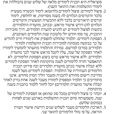
סוציאלית היא תכנית לימודים מלאה של שלוש שנים (הכוללות את
לימודי ההשלמות ואת התואר השני).
פיצול לימודים: פיצול לימודים (לדוגמא: לימוד הכשרה מעשית
בלבד והקורסים הנלווים לה בשנה מסויימת, או לחלופין, לימוד
קורסים תיאורטיים בלבד ללא ההכשרה המעשית והקורסים
הנלווים לה) דורש אישור מראש, ובכתב, מוועדת התלמידים.
בקשות לפיצול לימודים יש להגיש לוועדת תלמידים, דרך מזכירות
התכנית, עד סוף חודש יולי (לטובת שנת הלימודים העוקבת).
הפסקת לימודים: תלמיד שהחלט להפסיק את לימודיו חייב להודיע
על כך בבקשה מנומקת למזכירות תכנית ההשלמות ולמדור
תלמידים במרכז למרשם. במידה והתלמיד מתעתד להמשיך לימודיו
לאחר הפסקה של שנה, עליו לקבל מראש אישור לכך מוועדת
תלמידים. ללא אישור מראש טרם ביצוע הפסקת הלימודים. לא
תתאפשר חזרה ללימודים לשנה מתקדמת לאחר הפסקת לימודים
ללא קבלת אישור בכתב מוועדת תלמידים ובה פירוט תכנית
הלימודים העתידית של התלמיד. הפסקת לימודים מעל לשנה
מחייבת רישום מחודש לתכנית ומעבר הליך המיון מחדש. איננו
מתחייבים כי תלמיד המפסיק לימודיו מעבר לשנה אחת (ורק לאחר
קבלת אישור מוועדת תלמידים) יוכל לחזור ללמוד בתכנית בשנה
מתקדמת.
יובהר כי פיצול לימודים (מכל סוג שהוא) או הפסקת לימודים של
שנה, משמעותה סיום תכנית ההשלמות בארבע שנים לפחות
(במקום שלוש).
הארכת הלימודים מעבר לשלוש שנים דורשת אישור וועדת
הוראה, על פי נהלי הלימודים לתואר שני.