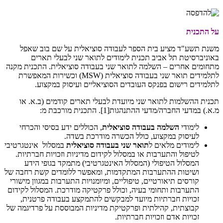
על התכנית
משנת תשע"ד מציע בית הספר לעבודה סוציאלית על שם בוב שאפל
באוניברסיטת תל אביב תכנית לימודים לתואר שני לבעלי תארים
מתחומים אחרים – השלמה לתואר שני בעבודה סוציאלית. התכנית מקנה
לתלמידים תואר שני בעבודה סוציאלית (
MSW
) וכשירות המאפשרת
לתלמידים רישום בפנקס העובדים הסוציאליים ועיסוק במקצוע.
תכנית ההשלמות לתואר שני מיועדת לבעלי תארים קודמים (ב.א. או
מ.א.) במדעי החברה/מדעי ההתנהגות[1]. התכנית מורכבת מ:
לימודי
השלמה בעבודה סוציאלית
, הכוללים ידע בסיסי והכרחי
לעיסוק במקצוע, כולל הכשרה מודרכת בשדה.
לימודים מלאים ל
תואר שני בעבודה סוציאלית
במסלול אינטגרטיבי
לטיפול והתערבות או במסלול לקידום מדיניות וזכויות חברתיות.
המסלול הטיפולי (המסלול האינטגרטיבי) מתמקד בגופי הידע
ושיטות ההתערבות המתקדמות, ומאפשר ללומדים קשת רחבה של
קורסים תיאורטיים, טיפוליים, ומיומנויות התערבות במגוון מישורי
התערבות ותחומי בעיה, וכולל פרקטיקה מודרכת. המסלול לקידום
זכויות חברתיות מיועד למבקשים להתמקצע בעבודה פרטנית,
קבוצתית, קהילתית ופרקטיקת מדיניות המבוססת על פרדיגמה של
זכויות אדם וזכויות חברתיות.