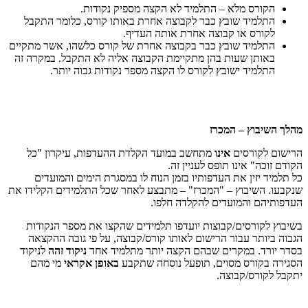
הקורס מלא – התלמיד לא הקצה מספיק נקודות.
התלמיד שובץ כבר לקבוצה אחרת באותו קורס, כלומר התקבל
לקורס או קבוצה אחרת אותה העדיף.
התלמיד שובץ כבר בקבוצה אחרת של קורס כלשהו, אשר מתקיים
באותן שעות בהן מתקיימת הקבוצה אליה לא התקבל. במקרה זה
התלמיד ישובץ לקורס לו הקצה מספר נקודות גבוה יותר.
מהלך השיבוץ – המכרז
הרישום לקורסים
אינו
מתחשב במועד הקלדת ההעדפות, עיקרון "כל
הקודם זוכה" אינו תופס לעניין זה.
כל תלמיד יזין את העדפותיו בזמן הנוח לו במסגרת הימים והמועדים
שנקבעו. השיבוץ – "המכרז" – מתבצע לאחר שכל התלמידים הקלידו את
העדפותיהם והמועדים להקלדה חלפו.
בשיבוץ לקורסים/קבוצות יועדפו תלמידים שהקצו את מספר הנקודות
הגבוה ביותר עבור הרישום לאותו קורס/קבוצה, על פי גובה ההקצאה
בסדר יורד. במקרים שבהם הקצה יותר מתלמיד אחד
ניקוד זהה
לניקוד
הסגירה בקורס מסוים, תופעל נוסחה שתקבע
באופן אקראי
מי מהם
יתקבל לקורס/קבוצה.