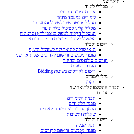
תואר שני
מסלולי לימוד
אודות ומבנה התכנית
לימודים במעמד מיוחד
מסלול אינטגרטיבי לטיפול והתערבות
מסלול קליני לטיפול בילד ונוער
המסלול הקליני לטפול במצבי לחץ וטראומה
המסלול לקידום מדיניות וזכויות חברתיות
רישום וקבלה
תנאי קבלה לתואר שני לשנה"ל תש"ף
מועדי מפגשים ורישום לקורסים של תואר שני
קורסים סילבוסים ובחינות
מערכת שעות
רישום לקורסים בשיטת Bidding
נהלי לימודים
תקנון
תכנית ההשלמות לתואר שני
אודות
תכנית הלימודים
מבנה הלימודים
מבחן הפטור באוריינות מחקרית
שאלות ותשובות
רישום וקבלה
תנאי קבלה
מועדי מפגשים ורישום לקורסים