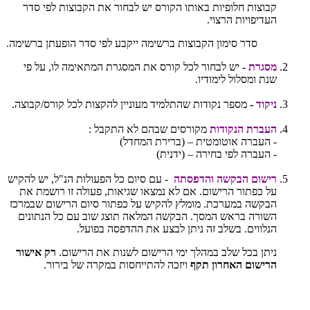
קבוצות חלופיות באותו הקורס יש לבחור את הקבוצות לפי סדר
העדיפויות הרצוי.
סדר סימון הקבוצות ברשימה ייקבע לפי סדר הופעתן ברשימה.
מסגרת
-
יש לבחור לכל קורס את המסגרת המתאימה לו, על פי
שנת ומסלול לימודיו.
ניקוד
-
מספר נקודות שהתלמיד מעוניין להקצות לכל קורס/קבוצה.
העברת הנקודות
מקורסים שבהם לא התקבל :
- העברה אוטומטית – (ברירת המחדל)
- העברה לפי בחירה – (ידנית)
רישום הבקשה והדפסתה
- עם סיום כל הפעולות הנ"ל, יש להקיש
על כפתור הרישום. אם לא נמצאו שגיאות, פעולה זו רושמת את
הבקשה במערכת. מומלץ להקיש על כפתור סיום הרישום שבמרכז
השורה בראש המסך. הבקשה המלאה תוצג שוב עם כל הנתונים
הנלווים. בשלב זה ניתן לבצע את ההדפסה בפועל.
ניתן בכל שלב במהלך ימי הרישום לשנות את הרישום.
רק אישור
הרישום האחרון תקף
ויזכה להתייחסות במקרה של בירור.