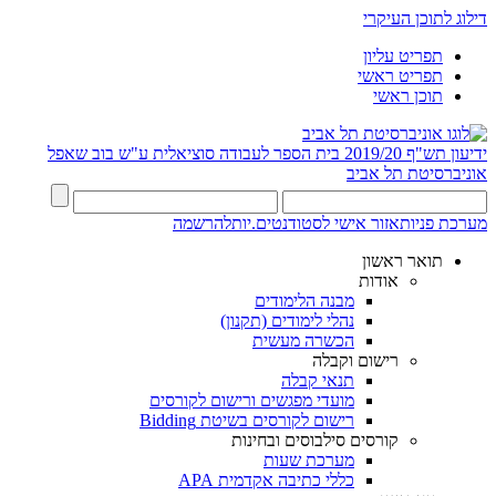
דילוג לתוכן העיקרי
תפריט עליון
תפריט ראשי
תוכן ראשי
ידיעון תש"ף 2019/20
בית הספר לעבודה סוציאלית ע"ש בוב שאפל
אוניברסיטת תל אביב
מערכת פניות
אזור אישי לסטודנטים.יות
להרשמה
תואר ראשון
אודות
מבנה הלימודים
נהלי לימודים (תקנון)
הכשרה מעשית
רישום וקבלה
תנאי קבלה
מועדי מפגשים ורישום לקורסים
רישום לקורסים בשיטת Bidding
קורסים סילבוסים ובחינות
מערכת שעות
כללי כתיבה אקדמית APA