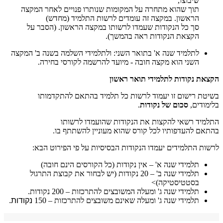
שיבוצו,
תוך שהוא מתחרה על המקומות שנותרו פנויים לאחר המקצה
הראשון. במקצה זה עומדים לרשות התלמיד (מחדש)
סך כל הנקודות שעמדו לרשותו במקצה הראשון. (הסבר על
הקצאת הנקודות ראה בהמשך).
לתלמיד שנה א' בתואר השני: ולתלמידי השלמה בשנה ב' המקצה
השני הוא מקצה חובה - מיועד להרשמה לקורסי בחירה.
הקצאת נקודות לתלמידי תואר ראשון
בשיטת רישום זו יעמוד לרשות כל תלמיד בהתאם להתקדמותו
בלימודים,
סכום של נקודות
.
התלמיד רשאי להקצות את הנקודות שהועמדו לרשותו
בהתאם להעדפותיו לכל קורס שהוא מעוניין להשתתף בו.
לרשות התלמידים יעמדו הנקודות הבסיסיות על פי הפירוט הבא
:
תלמידי שנה א' – אין נקודות (כל הקורסים הינם חובה)
תלמידי שנה ב' – 20 נקודות (יש לבחור את קבוצת התרגול
בסטטיסטיקה)>
תלמידי שנה ג' ומעלה המשובצים להתרכזות – 200 נקודות.
תלמידי שנה ג' ומעלה שאינם משובצים להתרכזות – 150
נקודות.