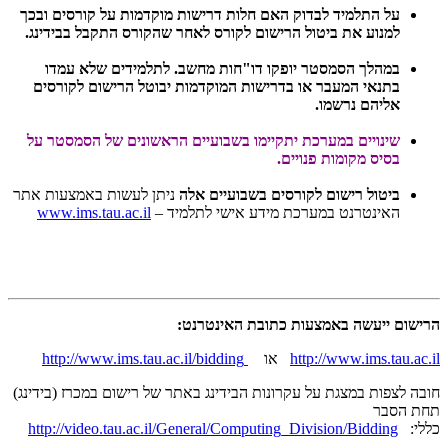
על התלמיד לבדוק האם חלות דרישות מוקדמות על קורסים ובכך
למנוע את ביטול הרישום לקורס לאחר שהקורס התקבל בבידינג.
במהלך הסמסטר יופקו דו"חות מחשב. לתלמידים שלא עמדו
בתנאי המעבר או בדרישות המוקדמות יבוטל הרישום לקורסים
אליהם נרשמו.
שינויים במערכת יתקיימו בשבועיים הראשונים של הסמסטר על
בסיס מקומות פנויים.
ביטול רישום לקורסים בשבועיים אלה
ניתן לעשות באמצעות אתר
האינטרנט במערכת מידע אישי לתלמיד –
www.ims.tau.ac.il
הרישום ייעשה באמצעות כתובת האינטרנט:
http://www.ims.tau.ac.il
או
http://www.ims.tau.ac.il/bidding
חובה לצפות במצגת על עקרונות הבידינג באתר של רישום במכרז (בידינג)
תחת הסבר
כללי:
http://video.tau.ac.il/General/Computing_Division/Bidding