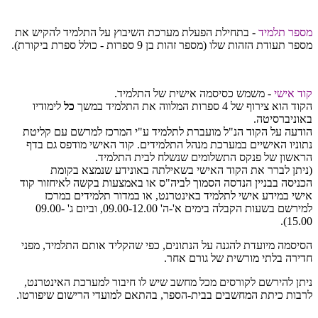
מספר תלמיד
- בתחילת הפעלת מערכת השיבוץ על התלמיד להקיש את
מספר תעודת הזהות שלו (מספר זהות בן 9 ספרות - כולל ספרת ביקורת).
קוד אישי
- משמש כסיסמה אישית של התלמיד.
הקוד הוא צירוף של 4 ספרות המלווה את התלמיד במשך
כל
לימודיו
באוניברסיטה.
הודעה על הקוד הנ"ל מועברת לתלמיד ע"י המרכז למרשם עם קליטת
נתוניו האישיים במערכת מנהל התלמידים. קוד האישי מודפס גם בדף
הראשון של פנקס התשלומים שנשלח לבית התלמיד.
(ניתן לברר את הקוד האישי בשאילתה באונידע שנמצא בקומת
הכניסה בבניין הנדסה הסמוך לביה"ס או באמצעות בקשה ​לאיחזור קוד
אישי במידע אישי לתלמיד באינטרנט, או במדור תלמידים במרכז
למירשם בשעות הקבלה בימים א'-ה' 09.00-12.00, וביום ג' 09.00-
15.00).
הסיסמה מיועדת להגנה על הנתונים, כפי שהקליד אותם התלמיד, מפני
חדירה בלתי מורשית של גורם אחר.
ניתן להירשם לקורסים מכל מחשב שיש לו חיבור למערכת האינטרנט,
לרבות כיתת המחשבים בבית-הספר, בהתאם למועדי הרישום שיפורטו.