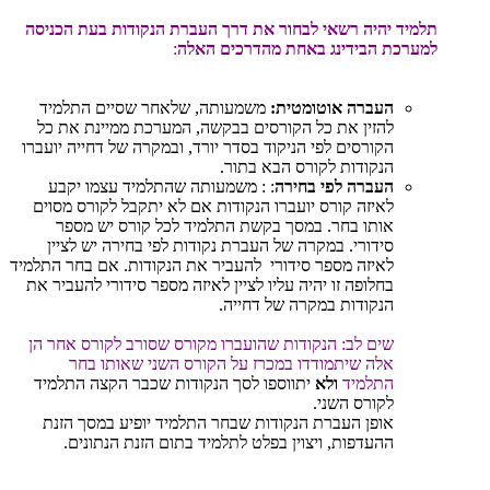
תלמיד יהיה רשאי לבחור את דרך העברת הנקודות בעת הכניסה
למערכת הבידינג באחת מהדרכים האלה
:
העברה אוטומטית:
משמעותה, שלאחר שסיים התלמיד
להזין את כל הקורסים בבקשה, המערכת ממיינת את כל
הקורסים לפי הניקוד בסדר יורד, ובמקרה של דחייה יועברו
הנקודות לקורס הבא בתור.
העברה לפי בחירה
: : משמעותה שהתלמיד עצמו יקבע
לאיזה קורס יועברו הנקודות אם לא יתקבל לקורס מסוים
אותו בחר. במסך בקשת התלמיד לכל קורס יש מספר
סידורי. במקרה של העברת נקודות לפי בחירה יש לציין
לאיזה מספר סידורי ​ להעביר את הנקודות. אם בחר התלמיד
בחלופה זו יהיה עליו לציין לאיזה מספר סידורי להעביר את
הנקודות במקרה של דחייה.
שים לב: הנקודות שהועברו מקורס שסורב לקורס אחר הן
אלה שיתמודדו במכרז על הקורס השני שאותו בחר
התלמיד
ולא
יתווספו לסך הנקודות שכבר הקצה התלמיד
לקורס השני.
אופן העברת הנקודות שבחר התלמיד יופיע במסך הזנת
ההעדפות, ויצוין בפלט לתלמיד בתום הזנת הנתונים.