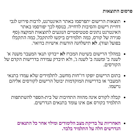
פרסום התוצאות
תוצאות הרישום יתפרסמו באתר האינטרנט, לרבות פירוט לגבי
דחיית רישום והסיבות לדחייה. בנוסף לכך יפורסמו באתר
האינטרנט נתונים סטטיסטיים הנוגעים לתוצאות המקצה (סף
סגירה של קורס, כמה תלמידים ביקשו להתקבל, כמה התקבלו
בפועל ועוד).
לא
תישלחנה הודעות אישיות בדואר.
במהלך הרישום בשיטת המכרז
לא
ייבדקו תנאי המעבר משנה א'
לשנה ב' ומשנה ב' לשנה ג', ולא תיבדק עמידה בדרישות הקדם של
הקורסים.
בתום הרישום יופקו דו"חות מחשב. לתלמידים שלא עמדו בתנאי
המעבר או בדרישות המוקדמות יבוטל הרישום לקורסים אליהם
נרשמו.
קבלה לקורס אינה מהווה התחיבות של בית-הספר להשתתפות
התלמיד בקורס אם אינו עומד בתנאים הנדרשים.
האחריות על בדיקת מצב הלימודים ומילוי אחר כל התנאים
הנדרשים חלה על התלמיד בלבד.