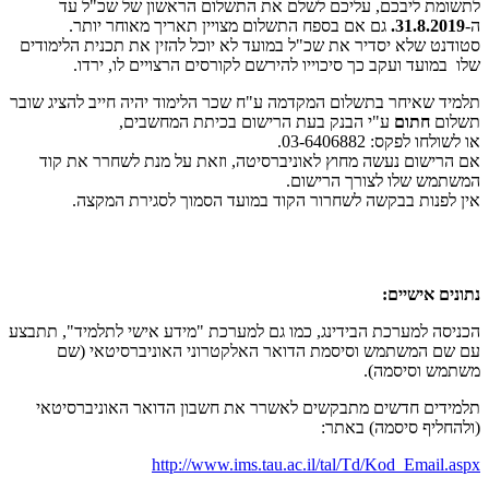
לתשומת ליבכם, עליכם לשלם את התשלום הראשון של שכ"ל עד
ה-
31.8.2019.
גם אם בספח התשלום מצויין תאריך מאוחר יותר.
סטודנט שלא יסדיר את שכ"ל במועד לא יוכל להזין את תכנית הלימודים
שלו במועד ועקב כך סיכוייו להירשם לקורסים הרצויים לו, ירדו.
תלמיד שאיחר בתשלום המקדמה ע"ח שכר הלימוד יהיה חייב להציג שובר
תשלום
חתום
ע"י הבנק בעת הרישום בכיתת המחשבים,
או לשולחו לפקס: 03-6406882.
אם הרישום נעשה מחוץ לאוניברסיטה, וזאת על מנת לשחרר את קוד
המשתמש שלו לצורך הרישום.
אין לפנות בבקשה לשחרור הקוד במועד הסמוך לסגירת המקצה.
נתונים אישיים:
הכניסה למערכת הבידינג, כמו גם למערכת "מידע אישי לתלמיד", תתבצע
עם שם המשתמש וסיסמת הדואר האלקטרוני האוניברסיטאי (שם
משתמש וסיסמה).
תלמידים חדשים מתבקשים לאשרר את חשבון הדואר האוניברסיטאי
(ולהחליף סיסמה) באתר:
http://www.ims.tau.ac.il/tal/Td/Kod_Email.aspx