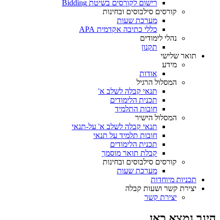
רישום לקורסים בשיטת Bidding
קורסים סילבוסים ובחינות
מערכת שעות
כללי כתיבה אקדמית APA
נהלי לימודים
תקנון
תואר שלישי
מידע
אודות
המסלול הרגיל
תנאי קבלה לשלב א'
תכנית הלימודים
חובות התלמיד
המסלול הישיר
תנאי קבלה לשלב א' על-תנאי
חובות תלמיד על תנאי
תכנית הלימודים
קבלת תואר מוסמך
קורסים סילבוסים ובחינות
מערכת שעות
תכניות מיוחדות
יצירת קשר ושעות קבלה
יצירת קשר
הינך נמצא כאן