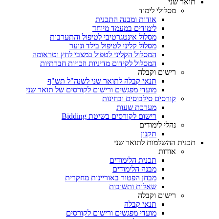
תואר שני
מסלולי לימוד
אודות ומבנה התכנית
לימודים במעמד מיוחד
מסלול אינטגרטיבי לטיפול והתערבות
מסלול קליני לטיפול בילד ונוער
המסלול הקליני לטפול במצבי לחץ וטראומה
המסלול לקידום מדיניות וזכויות חברתיות
רישום וקבלה
תנאי קבלה לתואר שני לשנה"ל תש"ף
מועדי מפגשים ורישום לקורסים של תואר שני
קורסים סילבוסים ובחינות
מערכת שעות
רישום לקורסים בשיטת Bidding
נהלי לימודים
תקנון
תכנית ההשלמות לתואר שני
אודות
תכנית הלימודים
מבנה הלימודים
מבחן הפטור באוריינות מחקרית
שאלות ותשובות
רישום וקבלה
תנאי קבלה
מועדי מפגשים ורישום לקורסים