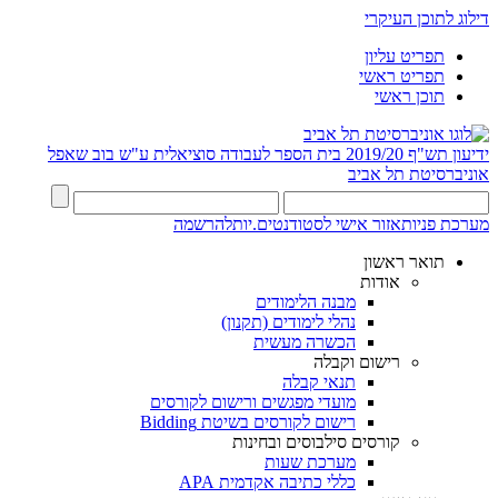
דילוג לתוכן העיקרי
תפריט עליון
תפריט ראשי
תוכן ראשי
ידיעון תש"ף 2019/20
בית הספר לעבודה סוציאלית ע"ש בוב שאפל
אוניברסיטת תל אביב
מערכת פניות
אזור אישי לסטודנטים.יות
להרשמה
תואר ראשון
אודות
מבנה הלימודים
נהלי לימודים (תקנון)
הכשרה מעשית
רישום וקבלה
תנאי קבלה
מועדי מפגשים ורישום לקורסים
רישום לקורסים בשיטת Bidding
קורסים סילבוסים ובחינות
מערכת שעות
כללי כתיבה אקדמית APA