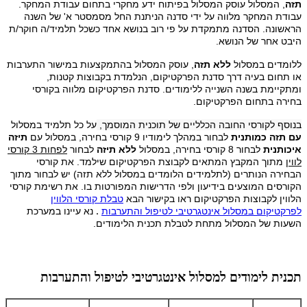
תזה
, המסלול עוסק המסלול בפיתוח ידע מחקרי בתחום עבודת המחקר.
עבודת המחקר מלווה על ידי סדנה הניתנת החל מסמסטר א' של השנה
הראשונה. הסדנה מתמקדת על פי רוב בנושא אחד כשכל תלמיד/ה חוקר/ת
היבט אחר של הנושא.
ללומדים במסלול
ללא תזה
, עוסק המסלול בהתמקצעות במישור התערבות
או תחום בעיה דרך סדנת הפרקטיקום, הנלמדת בקבוצות קטנות,
ומתקיימת בשנה השנייה ללימודים. סדנת הפרקטיקום מלווה בקורסי
בחירה בתחום הפרקטיקום.
בנוסף לקורסי החובה הכלליים של תוכנית המוסמך,
על כל תלמיד במסלול
עם תזה כמותנית
לבחור במהלך לימודיו 9 קורסי בחירה, במסלול עם
תיזה
איכותנית
לבחור 8 קורסי בחירה, במסלול
ללא תיזה
לבחור
לפחות 3 קורסי
לווין
מתוך המקבץ המתאים לקבוצת הפרקטיקום שילמד. את קורסי
הבחירה הנותרים (לתלמידים הלומדים במסלול ללא תזה) יש לבחור מתוך
הקורסים המוצעים בידיעון ולפי הדרישות המפורטות בו. את רשימת קורסי
הלווין לקבוצות הפרקטיקום ראו בקישור הבא
טבלת קורסי הלווין
.
לפרקטיקום במסלול אינטגרטיבי לטיפול והתערבות
נא עיינו במערכת
השעות של המסלול מתחת לטבלת תכנית הלימודים.
תכנית לימודים למסלול אינטגרטיבי לטיפול והתערבות