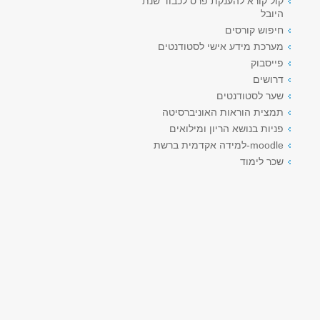
קול קורא להענקת פרס לכבוד שנת
היובל
חיפוש קורסים
מערכת מידע אישי לסטודנטים
פייסבוק
דרושים
שער לסטודנטים
תמצית הוראות האוניברסיטה
פניות בנושא הריון ומילואים
moodle-למידה אקדמית ברשת
שכר לימוד