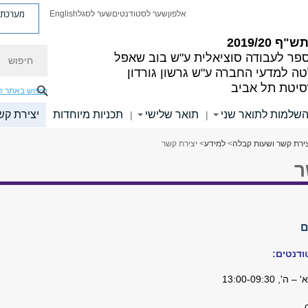
מערכת פ
אלפון
שער לסטודנטים
שער לסגל
English
"ף 2019/20
חיפוש
פר לעבודה סוציאלית ע"ש בוב שאפל
ה למדעי החברה ע"ש גרשון גורדון
סיטת תל אביב
חיפוש באתר ז
השלמות לתואר שני
תואר שלישי
תכניות מיוחדות
יצירת קש
|
|
ירת קשר ושעות קבלה
>
למידע
> יצירת קשר
ר
ם
ודנטים:
', 13:00-09:30