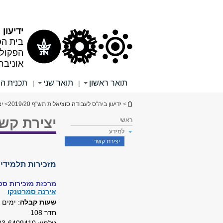
תוכן
תפריט
עליון
ראשי
ידיעון תש
בית הס
הפקולט
אוניבר
תואר ראשון
תואר שני
תכנית ה
|
|
הינך נמצא כאן
>
ידיעון ביה"ס לעבודה סוציאלית תש"ף 2019/20
>
יצ
יצירת קש
ראשי
למידע
יצירת קשר
מזכירות תלמידי
מרכזת מזכירות סט
אירנה סמרטנקו
שעות קבלה
: ימים א' – ה
חדר 108