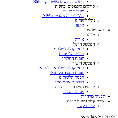
רישום לקורסים בשיטת Bidding
קורסים סילבוסים ובחינות
מערכת שעות
כללי כתיבה אקדמית APA
נהלי לימודים
תקנון
תואר שלישי
מידע
אודות
המסלול הרגיל
תנאי קבלה לשלב א'
תכנית הלימודים
חובות התלמיד
המסלול הישיר
תנאי קבלה לשלב א' על-תנאי
חובות תלמיד על תנאי
תכנית הלימודים
קבלת תואר מוסמך
קורסים סילבוסים ובחינות
מערכת שעות
תכניות מיוחדות
יצירת קשר ושעות קבלה
יצירת קשר
הינך נמצא כאן