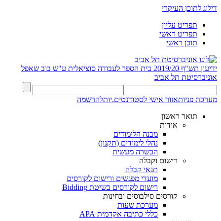
דילוג לתוכן העיקרי
תפריט עליון
תפריט ראשי
תוכן ראשי
ידיעון תש"ף 2019/20
בית הספר לעבודה סוציאלית ע"ש בוב שאפל
אוניברסיטת תל אביב
מערכת פניות
אזור אישי לסטודנטים.יות
להרשמה
תואר ראשון
אודות
מבנה הלימודים
נהלי לימודים (תקנון)
הכשרה מעשית
רישום וקבלה
תנאי קבלה
מועדי מפגשים ורישום לקורסים
רישום לקורסים בשיטת Bidding
קורסים סילבוסים ובחינות
מערכת שעות
כללי כתיבה אקדמית APA