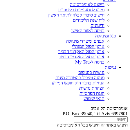
רישום לאוניברסיטה
מידע למתעניינים בלימודים
חישוב סיכויי קבלה לתואר ראשון
לוח שנת הלימודים
ידיעונים
כניסה לאזור האישי
סגל ומינהלה
אגפים ומשרדי מינהלה
ארגון הסגל המנהלי
ארגון הסגל האקדמי הבכיר
ארגון הסגל האקדמי הזוטר
כניסה ל-My Tau
נגישות
נגישות בקמפוס
מניעה וטיפול בהטרדה מינית
הנחיות בדבר חוק חופש המידע
הצהרת נגישות
הגנת הפרטיות
תנאי שימוש
אוניברסיטת תל אביב
P.O. Box 39040, Tel Aviv 6997801
חיפוש באתר זה
חיפוש בכל האוניברסיטה