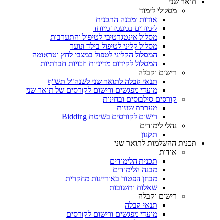
תואר שני
מסלולי לימוד
אודות ומבנה התכנית
לימודים במעמד מיוחד
מסלול אינטגרטיבי לטיפול והתערבות
מסלול קליני לטיפול בילד ונוער
המסלול הקליני לטפול במצבי לחץ וטראומה
המסלול לקידום מדיניות וזכויות חברתיות
רישום וקבלה
תנאי קבלה לתואר שני לשנה"ל תש"ף
מועדי מפגשים ורישום לקורסים של תואר שני
קורסים סילבוסים ובחינות
מערכת שעות
רישום לקורסים בשיטת Bidding
נהלי לימודים
תקנון
תכנית ההשלמות לתואר שני
אודות
תכנית הלימודים
מבנה הלימודים
מבחן הפטור באוריינות מחקרית
שאלות ותשובות
רישום וקבלה
תנאי קבלה
מועדי מפגשים ורישום לקורסים