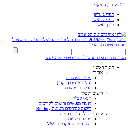
דילוג לתוכן העיקרי
תפריט עליון
תפריט ראשי
תוכן ראשי
ידיעון תש"ף 2019/20
בית הספר לעבודה סוציאלית ע"ש בוב שאפל
אוניברסיטת תל אביב
מערכת פניות
אזור אישי לסטודנטים.יות
להרשמה
תואר ראשון
אודות
מבנה הלימודים
נהלי לימודים (תקנון)
הכשרה מעשית
רישום וקבלה
תנאי קבלה
מועדי מפגשים ורישום לקורסים
רישום לקורסים בשיטת Bidding
קורסים סילבוסים ובחינות
מערכת שעות
כללי כתיבה אקדמית APA