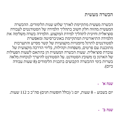
הכשרה מעשית
הכשרה מעשית מתקיימת לאורך שלוש שנות הלימודים. ההכשרה
המעשית מהווה חלק חשוב בתהליך הלמידה של הסטודנטים לעבודה
סוציאלית וחיונית לתהליך למידת המקצוע. הלמידה בשדה משלימה את
הלמידה התיאורטית המתקיימת באוניברסיטה ומאפשרת
לסטודנטים לתרגל מיומנויות מקצועיות של קשר מסייע והתערבות
מתוכננת עם פרטים, משפחות וקהילות, בליווי הדרכה מקצועית של
עובדת סוציאלית. שעות הכשרה המעשית הן בהתאם לשעות הפעילות
של הארגון בו משובץ הסטודנט. על הסטודנט להיערך לנוכחות מלאה
בשרות בימי ההכשרה הקבועים בתכנית הלימודים (8 שעות עבודה
ביום).
שנה א' -
יום בשבוע – 8 שעות, יום ג' (כולל חופשות חגים) סה"כ כ 112 שעות.
שנה ב' -