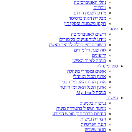
נהלי האוניברסיטה
מכרזים
מידע לשעת חירום
מבקרת האוניברסיטה
תקנון משמעת ופסקי דין
לימודים
רישום לאוניברסיטה
מידע למתעניינים בלימודים
חישוב סיכויי קבלה לתואר ראשון
לוח שנת הלימודים
ידיעונים
כניסה לאזור האישי
סגל ומינהלה
אגפים ומשרדי מינהלה
ארגון הסגל המנהלי
ארגון הסגל האקדמי הבכיר
ארגון הסגל האקדמי הזוטר
כניסה ל-My Tau
נגישות
נגישות בקמפוס
מניעה וטיפול בהטרדה מינית
הנחיות בדבר חוק חופש המידע
הצהרת נגישות
הגנת הפרטיות
תנאי שימוש