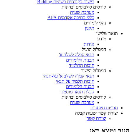
רישום לקורסים בשיטת Bidding
קורסים סילבוסים ובחינות
מערכת שעות
כללי כתיבה אקדמית APA
נהלי לימודים
תקנון
תואר שלישי
מידע
אודות
המסלול הרגיל
תנאי קבלה לשלב א'
תכנית הלימודים
חובות התלמיד
המסלול הישיר
תנאי קבלה לשלב א' על-תנאי
חובות תלמיד על תנאי
תכנית הלימודים
קבלת תואר מוסמך
קורסים סילבוסים ובחינות
מערכת שעות
תכניות מיוחדות
יצירת קשר ושעות קבלה
יצירת קשר
הינך נמצא כאן