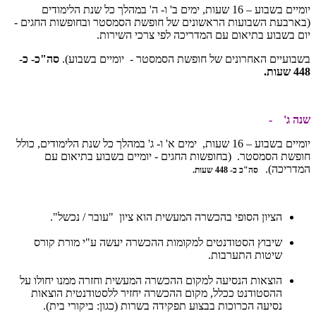
יומיים בשבוע – 16 שעות, ימים ב' ו- ה' במהלך כל שנת הלימודים
(בארבעת השבועות הראשונים של חופשת הסמסטר ובחופשות החגים -
יום בשבוע בתיאום עם המדריכה לפי צרכי השירות.
בשבועיים האחרונים של חופשת הסמסטר - יומיים בשבוע).
סה"כ- כ-
448 שעות.
שנה ג' -
יומיים בשבוע – 16 שעות, ימים א' ו- ג' במהלך כל שנת הלימודים, כולל
חופשת הסמסטר. (בחופשות החגים - יומיים בשבוע בתיאום עם
המדריכה).
סה"כ כ- 448 שעות.
הציון הסופי בהכשרה המעשית הוא ציון "עובר / נכשל".
שיבוץ הסטודנטים למקומות ההכשרה יעשה ע"י מורת קורס
שיטות התערבות.
הוצאות הנסיעה למקום ההכשרה המעשית וחזרה ממנו יחולו על
ההסטודנט ככלל, מקום ההכשרה יחזיר ללסטודנטית הוצאות
נסיעה הכרוכות בבצוע תפקידה בשרות (כגון: ביקורי בית).