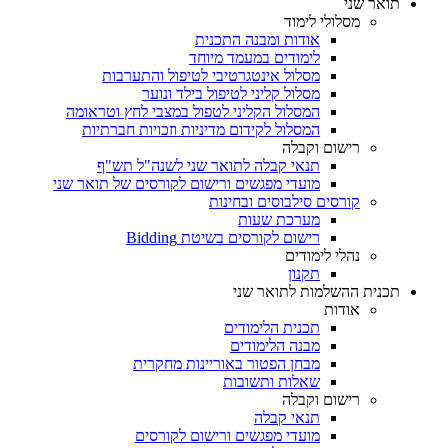
תואר שני
מסלולי לימוד
אודות ומבנה התכנית
לימודים במעמד מיוחד
מסלול אינטגרטיבי לטיפול והתערבות
מסלול קליני לטיפול בילד ונוער
המסלול הקליני לטפול במצבי לחץ וטראומה
המסלול לקידום מדיניות וזכויות חברתיות
רישום וקבלה
תנאי קבלה לתואר שני לשנה"ל תש"ף
מועדי מפגשים ורישום לקורסים של תואר שני
קורסים סילבוסים ובחינות
מערכת שעות
רישום לקורסים בשיטת Bidding
נהלי לימודים
תקנון
תכנית ההשלמות לתואר שני
אודות
תכנית הלימודים
מבנה הלימודים
מבחן הפטור באוריינות מחקרית
שאלות ותשובות
רישום וקבלה
תנאי קבלה
מועדי מפגשים ורישום לקורסים