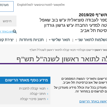
מערכת פ
אלפון
שער לסטודנטים
שער לסגל
English
"ף 2019/20
חיפוש
פר לעבודה סוציאלית ע"ש בוב שאפל
ה למדעי החברה ע"ש גרשון גורדון
סיטת תל אביב
חיפוש באתר ז
שלמות לתואר שני
תואר שלישי
תכניות מיוחדות
יצירת קש
|
|
|
אר ראשון
>
רישום וקבלה
> תנאי קבלה לתואר ראשון לשנה"ל תש"ף
ה לתואר ראשון לשנה"ל תש"ף
הרישום ותאריכי הגשת המסמכים
מידע נוסף מאתר הרישום
ישום של אוניברסיטת תל-אביב.
עודכן בכל עת וכולל מידע מעודכן על
תנאי קבלה לתכנית
 לנרשמים במחזור זה.
חתכי קבלה
חישוב סיכויי קבלה
אשון באתר הרישום