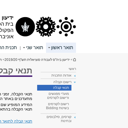
תוכן
תפריט
עליון
ראשי
ידיעון תש
בית הס
הפקולט
אוניבר
תואר ראשון
תואר שני
תכנית הה
|
הינך נמצא כאן
>
ידיעון ביה"ס לעבודה סוציאלית תש"ף 2019/20
>
תו
תנאי קבל
ראשי
אודות התכנית
רישום וקבלה
תנאי קבלה
תנאי הקבלה, זמני 
מועדי מפגשים
ורישום לקורסים
מתעדכנים באתר הר
רישום לקורסים
המידע המופיע שם מ
בשיטת Bidding
תנאי הקבלה בהתאם
קורסים, סילבוסים
תנאי קבלה לתואר ר
ובחינות