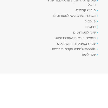
קול קורא להענקת פרס לכבוד שנת
היובל
חיפוש קורסים
מערכת מידע אישי לסטודנטים
פייסבוק
דרושים
שער לסטודנטים
תמצית הוראות האוניברסיטה
פניות בנושא הריון ומילואים
moodle-למידה אקדמית ברשת
שכר לימוד