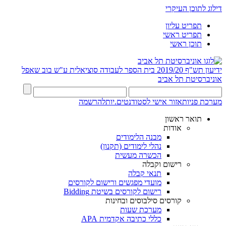
דילוג לתוכן העיקרי
תפריט עליון
תפריט ראשי
תוכן ראשי
ידיעון תש"ף 2019/20
בית הספר לעבודה סוציאלית ע"ש בוב שאפל
אוניברסיטת תל אביב
מערכת פניות
אזור אישי לסטודנטים.יות
להרשמה
תואר ראשון
אודות
מבנה הלימודים
נהלי לימודים (תקנון)
הכשרה מעשית
רישום וקבלה
תנאי קבלה
מועדי מפגשים ורישום לקורסים
רישום לקורסים בשיטת Bidding
קורסים סילבוסים ובחינות
מערכת שעות
כללי כתיבה אקדמית APA