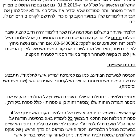
התשלום הראשון של שכ"ל עד ה-31.8.2019. גם אם בספח התשלום מצויין
תאריך מאוחר יותר. סטודנט שלא יסדיר את שכ"ל במועד לא יוכל להזין את
תכנית הלימודים שלו במועד ועקב כך סיכוייו להירשם לקורסים הרצויים לו,
ירדו.
תלמיד שאיחר בתשלום המקדמה ע"ח שכר הלימוד יהיה חייב להציג שובר
תשלום
חתום
ע"י הבנק בעת הרישום בכיתת המחשבים, או לשולחו במייל
למזכירות הסטודנטים או לפקס: 03-6406882, אם הרישום נעשה מחוץ
לאוניברסיטה, וזאת על מנת לשחרר את קוד המשתמש שלו לצורך הרישום.
אין לפנות בקשה לשחרור הקוד במועד הסמוך לסגירת המקצה.
נתונים אישיים:
הכניסה למערכת הבידינג, כמו גם למערכת "מידע אישי לתלמיד", תתבצע
עם שם המשתמש וסיסמת הדואר האלקטרוני האוניברסיטאי (שם משתמש
וסיסמה).
מספר תלמיד
- בתחילת הפעלת מערכת השיבוץ על התלמיד להקיש את
מספר תעודת הזהות שלו (מספר זהות בן 9 ספרות - כולל ספרת ביקורת).
קוד אישי
- משמש כסיסמה אישית של התלמיד. הקוד הוא צירוף של 4
ספרות המלווה את התלמיד במשך
כל
לימודיו באוניברסיטה. הודעה על
הקוד הנ"ל מועברת לתלמיד ע"י המרכז למרשם עם קליטת נתוניו האישיים
במערכת מנהל התלמידים. הקוד האישי מודפס גם בדף הראשון של פנקס
התשלומים שנשלח לבית התלמיד. ניתן לאחזר קוד אישי במידע אישי