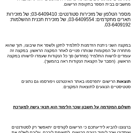
מחשבים בבית הספר בתקופת הרישום.
מספר הטלפון של מזכירות סטודנטים: 03-6409410; של מזכירות
תארים מתקדמים: 03-6409554, של מזכירת תכנית ההשלמות:
03-6409192.
במקצה השני ניתנת הזדמנות לתלמיד לתקן ולשפר את שיבוצו, תוך שהוא
מתחרה על המקומות שנותרו פנויים לאחר המקצה הראשון. במקצה זה
עומדים לרשות התלמיד (מחדש) סך כל הנקודות שעמדו לרשותו במקצה
הראשון. (הסבר על הקצאת הנקודות ראה בהמשך).
תוצאות
הרישום יתפרסמו באתר האינטרנט ויפורסמו גם נתונים
סטטיסטיים הנוגעים לתוצאות המקצים.
תשלום המקדמה על חשבון שכר הלימוד הוא תנאי גישה למערכת
ברצוננו להביא לידיעתכם כי הרישום לקורסים יתאפשר רק לסטודנטים
שיסדירו שכר לימוד בטרם הרישום. לתשומת ליבכם, עליכם לשלם את