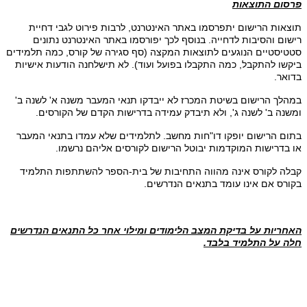
פרסום התוצאות
תוצאות הרישום יתפרסמו באתר האינטרנט, לרבות פירוט לגבי דחיית
רישום והסיבות לדחייה. בנוסף לכך יפורסמו באתר האינטרנט נתונים
סטטיסטיים הנוגעים לתוצאות המקצה (סף סגירה של קורס, כמה תלמידים
ביקשו להתקבל, כמה התקבלו בפועל ועוד). לא תישלחנה הודעות אישיות
בדואר.
במהלך הרישום בשיטת המכרז לא ייבדקו תנאי המעבר משנה א' לשנה ב'
ומשנה ב' לשנה ג', ולא תיבדק עמידה בדרישות הקדם של הקורסים.
בתום הרישום יופקו דו"חות מחשב. לתלמידים שלא עמדו בתנאי המעבר
או בדרישות המוקדמות יבוטל הרישום לקורסים אליהם נרשמו.
קבלה לקורס אינה מהווה התחיבות של בית-הספר להשתתפות התלמיד
בקורס אם אינו עומד בתנאים הנדרשים.
האחריות על בדיקת המצב הלימודים ומילוי אחר כל התנאים הנדרשים
חלה על התלמיד בלבד.