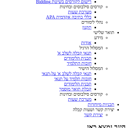
רישום לקורסים בשיטת Bidding
קורסים סילבוסים ובחינות
מערכת שעות
כללי כתיבה אקדמית APA
נהלי לימודים
תקנון
תואר שלישי
מידע
אודות
המסלול הרגיל
תנאי קבלה לשלב א'
תכנית הלימודים
חובות התלמיד
המסלול הישיר
תנאי קבלה לשלב א' על-תנאי
חובות תלמיד על תנאי
תכנית הלימודים
קבלת תואר מוסמך
קורסים סילבוסים ובחינות
מערכת שעות
תכניות מיוחדות
יצירת קשר ושעות קבלה
יצירת קשר
הינך נמצא כאן