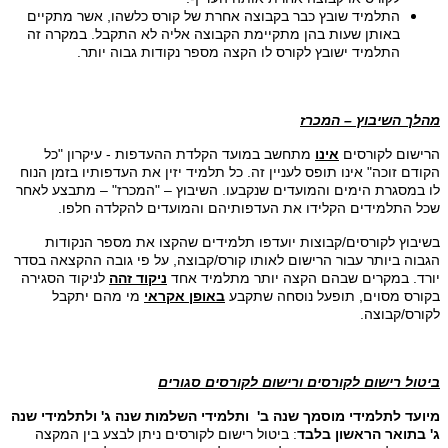
התלמיד שובץ כבר בקבוצה אחרת של קורס כלשהו, אשר מתקיים
באותן שעות בהן מתקיימת הקבוצה אליה לא התקבל. במקרה זה
התלמיד ישובץ לקורס לו הקצה מספר נקודות גבוה יותר.
מהלך השיבוץ – המכרז
הרישום לקורסים
אינו
מתחשב במועד הקלדת ההעדפות - עיקרון "כל
הקודם זוכה" אינו תופס לעניין זה. כל תלמיד יזין את העדפותיו בזמן הנוח
לו במסגרת הימים והמועדים שנקבעו. השיבוץ – "המכרז" – מתבצע לאחר
שכל התלמידים הקלידו את העדפותיהם והמועדים להקלדה חלפו.
בשיבוץ לקורסים/קבוצות יועדפו תלמידים שהקצו את מספר הנקודות
הגבוה ביותר עבור הרישום לאותו קורס/קבוצה, על פי גובה ההקצאה בסדר
יורד. במקרים שבהם הקצה יותר מתלמיד אחד
ניקוד זהה
לניקוד הסגירה
בקורס מסוים, תופעל נוסחה שתקבע
באופן אקראי
מי מהם יתקבל
לקורס/קבוצה.
ביטול רישום לקורסים ורישום לקורסים סגורים
מיועד לתלמידי מוסמך שנה ב' ותלמידי השלמות שנה ג' ולתלמידי שנה
ג' בתואר הראשון בלבד
: ביטול רישום לקורסים ניתן לבצע בין המקצה