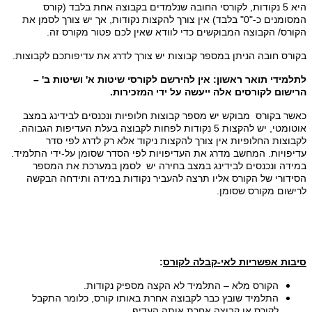
היא 5 נקודות, לקורסי החובה שנלמדים בקבוצה אחת בלבד (קורס
המסומנים כ-"0" בלבד) אין צורך להקצות נקודות, אך יש צורך לסמן את
הקורס/ הקבוצה המבוקשים כדי לוודא שאין לכם פטור מקורס זה.
בקורס חובה הניתן במספר קבוצות יש צורך לדרג את עדיפותכם לקבוצות.
לתלמידי תואר ראשון: אין להירשם לקורסי שיטות א' ושיטות ב' –
הרישום לקורסים אלה ייעשה על ידי המזכירות.
כאשר בקורס מבוקש יש מספר קבוצות חלופיות ונכנסים לבידינג במצב
אוטומטי, יש להקצות 5 נקודות לפחות לקבוצה בעלת העדיפות הגבוהה.
לקבוצות החלופיות אין צורך להקצות ניקוד אלא רק לדרג לפי סדר
עדיפויות. המחשב מדרג את העדיפויות לפי הסדר שסומן על-ידי התלמיד.
במידה ונכנסים לבידינג במצב בחירה יש לסמן במערכת את המספר
הסידורי של הקורס אליו תרצה להעביר נקודות במידה ותידחה הבקשה
לרישום מקורס שסומן.
סיבות אפשריות לאי-קבלה לקורס
:
הקורס מלא – התלמיד לא הקצה מספיק נקודות.
התלמיד שובץ כבר לקבוצה אחרת באותו קורס, כלומר התקבל
לקורס או קבוצה אחרת אותה העדיף.