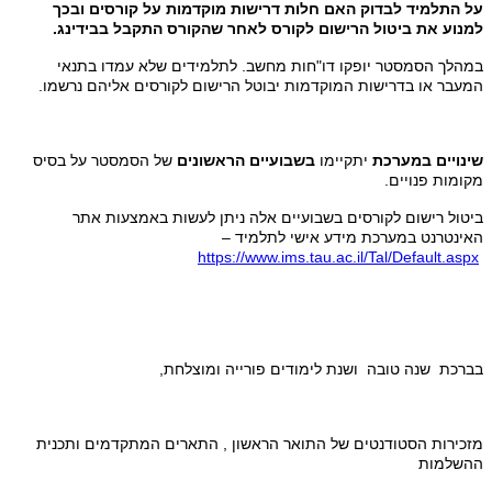
על התלמיד לבדוק האם חלות דרישות מוקדמות על קורסים ובכך
למנוע את ביטול הרישום לקורס לאחר שהקורס התקבל בבידינג.
במהלך הסמסטר יופקו דו"חות מחשב. לתלמידים שלא עמדו בתנאי
המעבר או בדרישות המוקדמות יבוטל הרישום לקורסים אליהם נרשמו.
שינויים במערכת
יתקיימו
בשבועיים הראשונים
של הסמסטר על בסיס
מקומות פנויים.
ביטול רישום לקורסים בשבועיים אלה ניתן לעשות באמצעות אתר
האינטרנט במערכת מידע אישי לתלמיד –
https://www.ims.tau.ac.il/Tal/Default.aspx
בברכת שנה טובה ושנת לימודים פורייה ומוצלחת,
מזכירות הסטודנטים של התואר הראשון , התארים המתקדמים ותכנית
ההשלמות