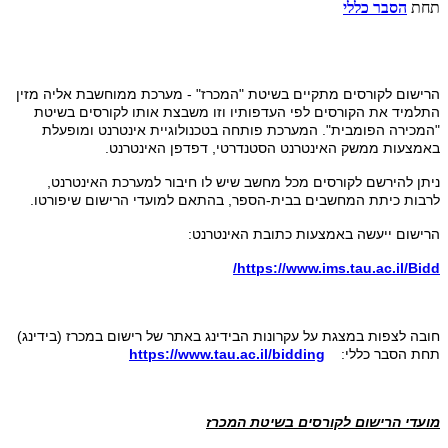
תחת
הסבר כללי
הרישום לקורסים מתקיים בשיטת "המכרז" - מערכת ממוחשבת אליה מזין
התלמיד את הקורסים לפי העדפותיו וזו משבצת אותו לקורסים בשיטת
"המכירה הפומבית". המערכת פותחה בטכנולוגיית אינטרנט ומופעלת
באמצעות ממשק האינטרנט הסטנדרטי, דפדפן האינטרנט.
ניתן להירשם לקורסים מכל מחשב שיש לו חיבור למערכת האינטרנט,
לרבות כיתת המחשבים בבית-הספר, בהתאם למועדי הרישום שיפורטו.
הרישום ייעשה באמצעות כתובת האינטרנט:
/
https://www.ims.tau.ac.il/Bidd
חובה לצפות במצגת על עקרונות הבידינג באתר של רישום במכרז (בידינג)
תחת הסבר כללי:
https://www.tau.ac.il/bidding
מועדי הרישום לקורסים בשיטת המכרז