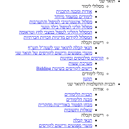
תואר שני
מסלולי לימוד
אודות ומבנה התכנית
לימודים במעמד מיוחד
מסלול אינטגרטיבי לטיפול והתערבות
מסלול קליני לטיפול בילד ונוער
המסלול הקליני לטפול במצבי לחץ וטראומה
המסלול לקידום מדיניות וזכויות חברתיות
רישום וקבלה
תנאי קבלה לתואר שני לשנה"ל תש"ף
מועדי מפגשים ורישום לקורסים של תואר שני
קורסים סילבוסים ובחינות
מערכת שעות
רישום לקורסים בשיטת Bidding
נהלי לימודים
תקנון
תכנית ההשלמות לתואר שני
אודות
תכנית הלימודים
מבנה הלימודים
מבחן הפטור באוריינות מחקרית
שאלות ותשובות
רישום וקבלה
תנאי קבלה
מועדי מפגשים ורישום לקורסים