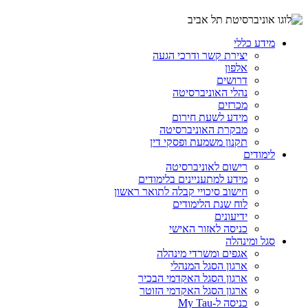
מידע כללי
יצירת קשר ודרכי הגעה
אלפון
דרושים
נהלי האוניברסיטה
מכרזים
מידע לשעת חירום
מבקרת האוניברסיטה
תקנון משמעת ופסקי דין
לימודים
רישום לאוניברסיטה
מידע למתעניינים בלימודים
חישוב סיכויי קבלה לתואר ראשון
לוח שנת הלימודים
ידיעונים
כניסה לאזור האישי
סגל ומינהלה
אגפים ומשרדי מינהלה
ארגון הסגל המנהלי
ארגון הסגל האקדמי הבכיר
ארגון הסגל האקדמי הזוטר
כניסה ל-My Tau