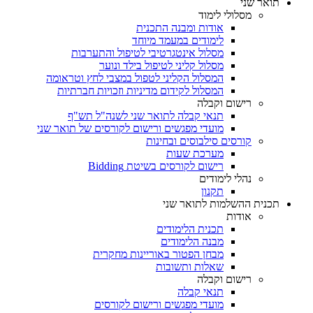
תואר שני
מסלולי לימוד
אודות ומבנה התכנית
לימודים במעמד מיוחד
מסלול אינטגרטיבי לטיפול והתערבות
מסלול קליני לטיפול בילד ונוער
המסלול הקליני לטפול במצבי לחץ וטראומה
המסלול לקידום מדיניות וזכויות חברתיות
רישום וקבלה
תנאי קבלה לתואר שני לשנה"ל תש"ף
מועדי מפגשים ורישום לקורסים של תואר שני
קורסים סילבוסים ובחינות
מערכת שעות
רישום לקורסים בשיטת Bidding
נהלי לימודים
תקנון
תכנית ההשלמות לתואר שני
אודות
תכנית הלימודים
מבנה הלימודים
מבחן הפטור באוריינות מחקרית
שאלות ותשובות
רישום וקבלה
תנאי קבלה
מועדי מפגשים ורישום לקורסים