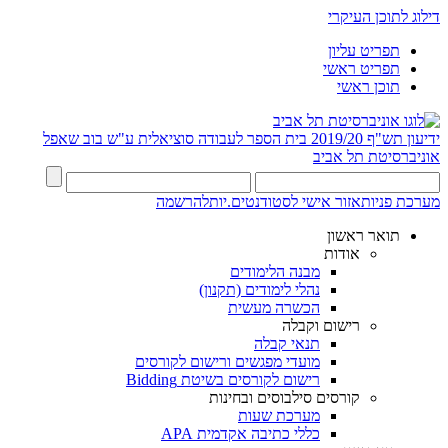
דילוג לתוכן העיקרי
תפריט עליון
תפריט ראשי
תוכן ראשי
ידיעון תש"ף 2019/20
בית הספר לעבודה סוציאלית ע"ש בוב שאפל
אוניברסיטת תל אביב
מערכת פניות
אזור אישי לסטודנטים.יות
להרשמה
תואר ראשון
אודות
מבנה הלימודים
נהלי לימודים (תקנון)
הכשרה מעשית
רישום וקבלה
תנאי קבלה
מועדי מפגשים ורישום לקורסים
רישום לקורסים בשיטת Bidding
קורסים סילבוסים ובחינות
מערכת שעות
כללי כתיבה אקדמית APA