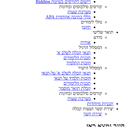
רישום לקורסים בשיטת Bidding
קורסים סילבוסים ובחינות
מערכת שעות
כללי כתיבה אקדמית APA
נהלי לימודים
תקנון
תואר שלישי
מידע
אודות
המסלול הרגיל
תנאי קבלה לשלב א'
תכנית הלימודים
חובות התלמיד
המסלול הישיר
תנאי קבלה לשלב א' על-תנאי
חובות תלמיד על תנאי
תכנית הלימודים
קבלת תואר מוסמך
קורסים סילבוסים ובחינות
מערכת שעות
תכניות מיוחדות
יצירת קשר ושעות קבלה
יצירת קשר
הינך נמצא כאן