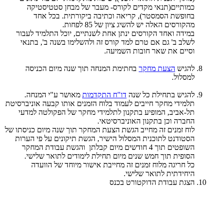
כמותיים(תנאי מקדים לקורס- מעבר של מבחן סטטיסטיקה
בחופשת הסמסטר), קריאה וכתיבה ביקורתית. בכל אחד
מהקורסים האלה יש להשיג ציון של 85 לפחות.
​במידה ואחד הקורסים ינתן אחת לשנתיים, יוכל התלמיד לעבור
לשלב ב' גם אם טרם למד קורס זה ולהשלימו בשנה ב', בתנאי
וסיים את שאר חובות השמיעה.
להגיש
הצעת מחקר
בחתימת המנחה תוך שנה מיום הכניסה
למסלול.
להגיש בתחילת כל שנה
דו"ח התקדמות
מאושר ע"י המנחה.
תלמידי מחקר חייבים לעמוד בלוח הזמנים אותו קבעה אוניברסיטת
תל-אביב, המופיע בתקנון לתלמידי מחקר של הפקולטה למדעי
החברה וכן בתקנון האוניברסיטאי.
לוח זמנים זה מחייב הגשת הצעת המחקר תוך שנה מיום כניסתו של
הסטודנט לתוכנית המסלול הישיר, הגשת תיקונים על פי הערות
השופטים תוך 4 חודשים מיום קבלתן והגשת עבודת המחקר
הסופית תוך חמש שנים מיום תחילת לימודים לתואר שלישי.
כל חריגה מלוח זמנים זה מחייבת אישור מיוחד של הוועדה
היחידתית לתואר שלישי.
הצגת עבודת הדוקטורט בכנס