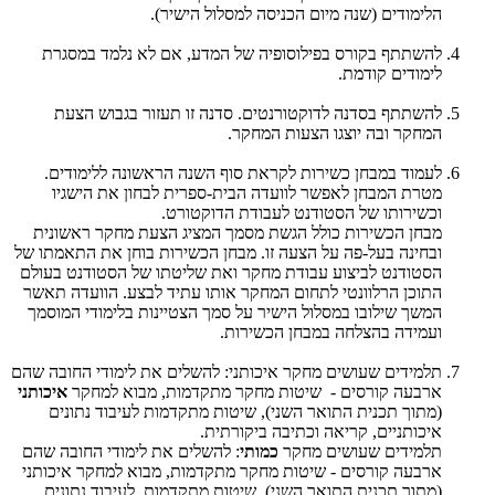
הלימודים (שנה מיום הכניסה למסלול הישיר).
להשתתף בקורס בפילוסופיה של המדע, אם לא נלמד במסגרת
לימודים קודמת.
להשתתף בסדנה לדוקטורנטים. סדנה זו תעזור בגבוש הצעת
המחקר ובה יוצגו הצעות המחקר.
לעמוד במבחן כשירות לקראת סוף השנה הראשונה ללימודים.
מטרת המבחן לאפשר לוועדה הבית-ספרית לבחון את הישגיו
וכשירותו של הסטודנט לעבודת הדוקטורט.
מבחן הכשירות כולל הגשת מסמך המציג הצעת מחקר ראשונית
ובחינה בעל-פה על הצעה זו. מבחן הכשירות בוחן את התאמתו של
הסטודנט לביצוע עבודת מחקר ואת שליטתו של הסטודנט בעולם
התוכן הרלוונטי לתחום המחקר אותו עתיד לבצע. הוועדה תאשר
המשך שילובו במסלול הישיר על סמך הצטיינות בלימודי המוסמך
ועמידה בהצלחה במבחן הכשירות.
תלמידים שעושים מחקר איכותני: להשלים את לימודי החובה שהם
ארבעה קורסים - שיטות מחקר מתקדמות, מבוא למחקר
איכותני
(מתוך תכנית התואר השני), שיטות מתקדמות לעיבוד נתונים
איכותניים, קריאה וכתיבה ביקורתית.
תלמידים שעושים מחקר
כמותי
: להשלים את לימודי החובה שהם
ארבעה קורסים - שיטות מחקר מתקדמות, מבוא למחקר איכותני
(מתוך תכנית התואר השני), שיטות מתקדמות לעיבוד נתונים