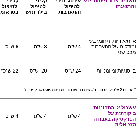
תשתית עבור פיתוח ידע
אינטגרטיבי
קליני
קליני
והמשגתו
לטיפול
לטיפול
לטיפול
והתערבות
בילד ונוער
בטראומ
א. תיאוריות, תחומי בעייה
ומודלים של התערבות:
4 ש"ס
8 ש"ס
6 ש"ס
מבט שני
ב. סוגיות ומיומנויות
24 ש"ס
20 ש"ס
22 ש"ס*
* מתוכם 2 ש"ס קורס חובה "גישות בהתערבות הפרעות פוסט טראומטיות"
אשכול 2: התבוננות
ביקורתית על
4 ש"ס
4 ש"ס
4 ש"ס
הפרקטיקה בעבודה
סוציאלית