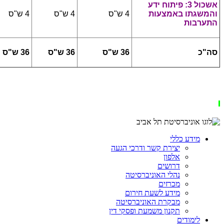
אשכול 3: פיתוח ידע
והמשגתו באמצעות
4 ש"ס
4 ש"ס
4 ש"ס
התערבות
סה"כ
36 ש"ס
36 ש"ס
36 ש"ס
מידע כללי
יצירת קשר ודרכי הגעה
אלפון
דרושים
נהלי האוניברסיטה
מכרזים
מידע לשעת חירום
מבקרת האוניברסיטה
תקנון משמעת ופסקי דין
לימודים