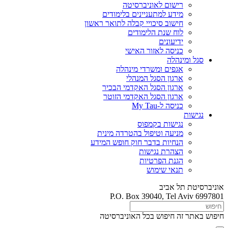
רישום לאוניברסיטה
מידע למתעניינים בלימודים
חישוב סיכויי קבלה לתואר ראשון
לוח שנת הלימודים
ידיעונים
כניסה לאזור האישי
סגל ומינהלה
אגפים ומשרדי מינהלה
ארגון הסגל המנהלי
ארגון הסגל האקדמי הבכיר
ארגון הסגל האקדמי הזוטר
כניסה ל-My Tau
נגישות
נגישות בקמפוס
מניעה וטיפול בהטרדה מינית
הנחיות בדבר חוק חופש המידע
הצהרת נגישות
הגנת הפרטיות
תנאי שימוש
אוניברסיטת תל אביב
P.O. Box 39040, Tel Aviv 6997801
חיפוש באתר זה
חיפוש בכל האוניברסיטה