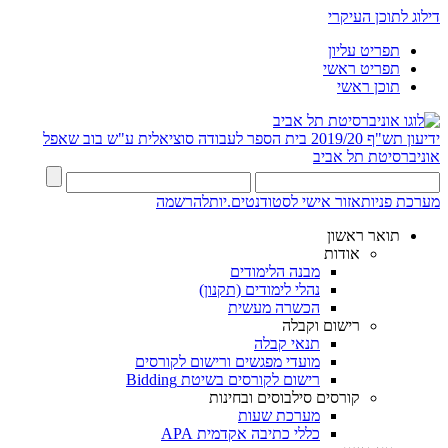
דילוג לתוכן העיקרי
תפריט עליון
תפריט ראשי
תוכן ראשי
ידיעון תש"ף 2019/20
בית הספר לעבודה סוציאלית ע"ש בוב שאפל
אוניברסיטת תל אביב
מערכת פניות
אזור אישי לסטודנטים.יות
להרשמה
תואר ראשון
אודות
מבנה הלימודים
נהלי לימודים (תקנון)
הכשרה מעשית
רישום וקבלה
תנאי קבלה
מועדי מפגשים ורישום לקורסים
רישום לקורסים בשיטת Bidding
קורסים סילבוסים ובחינות
מערכת שעות
כללי כתיבה אקדמית APA