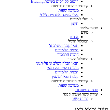
רישום לקורסים בשיטת Bidding
קורסים סילבוסים ובחינות
מערכת שעות
כללי כתיבה אקדמית APA
נהלי לימודים
תקנון
תואר שלישי
מידע
אודות
המסלול הרגיל
תנאי קבלה לשלב א'
תכנית הלימודים
חובות התלמיד
המסלול הישיר
תנאי קבלה לשלב א' על-תנאי
חובות תלמיד על תנאי
תכנית הלימודים
קבלת תואר מוסמך
קורסים סילבוסים ובחינות
מערכת שעות
תכניות מיוחדות
יצירת קשר ושעות קבלה
יצירת קשר
הינך נמצא כאן