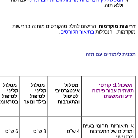
וללא תזה.
דרישות מוקדמות
: הרישום לחלק מהקורסים מותנה בדרישות
מוקדמות, הנכללות
בתיאור הקורסים
.
תכנית לימודים עם תזה
אשכול 1: קורסי
מסלול
מסלול
מסלול
תשתית עבור פיתוח
אינטגרטיבי
קליני
קליני
ידע והמשגתו
לטיפול
לטיפול
לטיפול
והתערבות
בילד ונוער
בטראומ
א. תיאוריות, תחומי בעייה
ומודלים של התערבות:
4 ש"ס
8 ש"ס
6 ש"ס
מבט שני