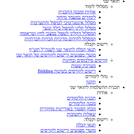
תואר שני
מסלולי לימוד
אודות ומבנה התכנית
לימודים במעמד מיוחד
מסלול אינטגרטיבי לטיפול והתערבות
מסלול קליני לטיפול בילד ונוער
המסלול הקליני לטפול במצבי לחץ וטראומה
המסלול לקידום מדיניות וזכויות חברתיות
רישום וקבלה
תנאי קבלה לתואר שני לשנה"ל תש"ף
מועדי מפגשים ורישום לקורסים של תואר שני
קורסים סילבוסים ובחינות
מערכת שעות
רישום לקורסים בשיטת Bidding
נהלי לימודים
תקנון
תכנית ההשלמות לתואר שני
אודות
תכנית הלימודים
מבנה הלימודים
מבחן הפטור באוריינות מחקרית
שאלות ותשובות
רישום וקבלה
תנאי קבלה
מועדי מפגשים ורישום לקורסים