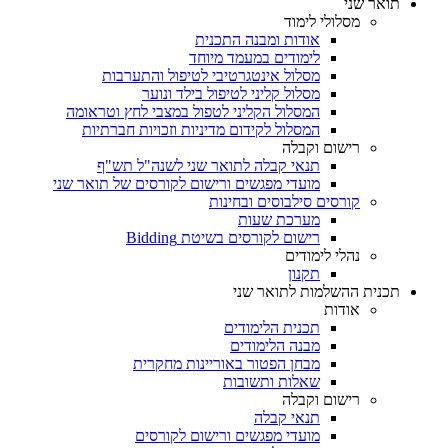
תואר שני
מסלולי לימוד
אודות ומבנה התכנית
לימודים במעמד מיוחד
מסלול אינטגרטיבי לטיפול והתערבות
מסלול קליני לטיפול בילד ונוער
המסלול הקליני לטפול במצבי לחץ וטראומה
המסלול לקידום מדיניות וזכויות חברתיות
רישום וקבלה
תנאי קבלה לתואר שני לשנה"ל תש"ף
מועדי מפגשים ורישום לקורסים של תואר שני
קורסים סילבוסים ובחינות
מערכת שעות
רישום לקורסים בשיטת Bidding
נהלי לימודים
תקנון
תכנית ההשלמות לתואר שני
אודות
תכנית הלימודים
מבנה הלימודים
מבחן הפטור באוריינות מחקרית
שאלות ותשובות
רישום וקבלה
תנאי קבלה
מועדי מפגשים ורישום לקורסים