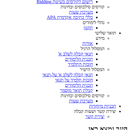
רישום לקורסים בשיטת Bidding
קורסים סילבוסים ובחינות
מערכת שעות
כללי כתיבה אקדמית APA
נהלי לימודים
תקנון
תואר שלישי
מידע
אודות
המסלול הרגיל
תנאי קבלה לשלב א'
תכנית הלימודים
חובות התלמיד
המסלול הישיר
תנאי קבלה לשלב א' על-תנאי
חובות תלמיד על תנאי
תכנית הלימודים
קבלת תואר מוסמך
קורסים סילבוסים ובחינות
מערכת שעות
תכניות מיוחדות
יצירת קשר ושעות קבלה
יצירת קשר
הינך נמצא כאן