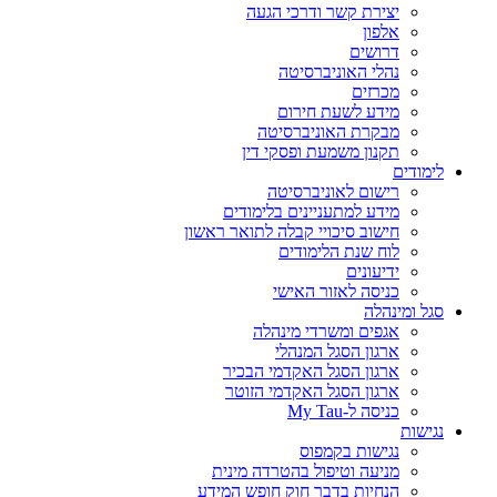
יצירת קשר ודרכי הגעה
אלפון
דרושים
נהלי האוניברסיטה
מכרזים
מידע לשעת חירום
מבקרת האוניברסיטה
תקנון משמעת ופסקי דין
לימודים
רישום לאוניברסיטה
מידע למתעניינים בלימודים
חישוב סיכויי קבלה לתואר ראשון
לוח שנת הלימודים
ידיעונים
כניסה לאזור האישי
סגל ומינהלה
אגפים ומשרדי מינהלה
ארגון הסגל המנהלי
ארגון הסגל האקדמי הבכיר
ארגון הסגל האקדמי הזוטר
כניסה ל-My Tau
נגישות
נגישות בקמפוס
מניעה וטיפול בהטרדה מינית
הנחיות בדבר חוק חופש המידע