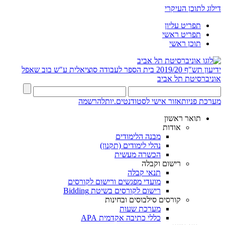
דילוג לתוכן העיקרי
תפריט עליון
תפריט ראשי
תוכן ראשי
ידיעון תש"ף 2019/20
בית הספר לעבודה סוציאלית ע"ש בוב שאפל
אוניברסיטת תל אביב
מערכת פניות
אזור אישי לסטודנטים.יות
להרשמה
תואר ראשון
אודות
מבנה הלימודים
נהלי לימודים (תקנון)
הכשרה מעשית
רישום וקבלה
תנאי קבלה
מועדי מפגשים ורישום לקורסים
רישום לקורסים בשיטת Bidding
קורסים סילבוסים ובחינות
מערכת שעות
כללי כתיבה אקדמית APA