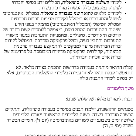
לימודי
השלמה בעבודה סוציאלית
, הכוללים ידע בסיסי והכרחי
לעיסוק במקצוע, כולל הכשרה מודרכת בשדה.
לימודים מלאים ל
תואר שני בעבודה סוציאלית
במסלול אינטגרטיבי
לטיפול והתערבות או במסלול לקידום מדיניות וזכויות חברתיות.
המסלול הטיפולי (המסלול האינטגרטיבי) מתמקד בגופי הידע
ושיטות ההתערבות המתקדמות, ומאפשר ללומדים קשת רחבה של
קורסים תיאורטיים, טיפוליים, ומיומנויות התערבות במגוון מישורי
התערבות ותחומי בעיה, וכולל פרקטיקה מודרכת. המסלול לקידום
זכויות חברתיות מיועד למבקשים להתמקצע בעבודה פרטנית,
קבוצתית, קהילתית ופרקטיקת מדיניות המבוססת על פרדיגמה של
זכויות אדם וזכויות חברתיות.
קבלת התואר מותנית בעמידה בדרישות התכנית בצורה מלאה. לא
תתאפשר קבלת תואר לאחר עמידה בלימודי ההשלמות הבסיסיים, אלא
רק בסיום לימודי התכנית כולה.
משך הלימודים
תכנית לימודים מלאה של שלוש שנים:
בשנתיים הראשונות, יילמדו תכנים בסיסיים בעבודה סוציאלית, ותתקיים
הכשרה מודרכת בשדה. בשנת הלימודים הראשונה ייארכו הלימודים
שלושה ימים בשבוע: יום לימודים באוניברסיטה (יום ד'), ויומיים הכשרה
בשדה (ימי ב', ה').
בשנת הלימודים השנייה יארכו הלימודים ארבעה ימים: יומיים