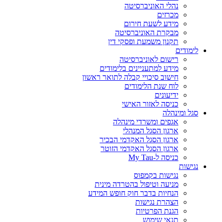
נהלי האוניברסיטה
מכרזים
מידע לשעת חירום
מבקרת האוניברסיטה
תקנון משמעת ופסקי דין
לימודים
רישום לאוניברסיטה
מידע למתעניינים בלימודים
חישוב סיכויי קבלה לתואר ראשון
לוח שנת הלימודים
ידיעונים
כניסה לאזור האישי
סגל ומינהלה
אגפים ומשרדי מינהלה
ארגון הסגל המנהלי
ארגון הסגל האקדמי הבכיר
ארגון הסגל האקדמי הזוטר
כניסה ל-My Tau
נגישות
נגישות בקמפוס
מניעה וטיפול בהטרדה מינית
הנחיות בדבר חוק חופש המידע
הצהרת נגישות
הגנת הפרטיות
תנאי שימוש