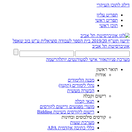
דילוג לתוכן העיקרי
תפריט עליון
תפריט ראשי
תוכן ראשי
ידיעון תש"ף 2019/20
בית הספר לעבודה סוציאלית ע"ש בוב שאפל
אוניברסיטת תל אביב
מערכת פניות
אזור אישי לסטודנטים.יות
להרשמה
תואר ראשון
אודות
מבנה הלימודים
נהלי לימודים (תקנון)
הכשרה מעשית
רישום וקבלה
תנאי קבלה
מועדי מפגשים ורישום לקורסים
רישום לקורסים בשיטת Bidding
קורסים סילבוסים ובחינות
מערכת שעות
כללי כתיבה אקדמית APA