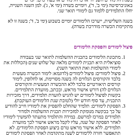
באוניברסיטה (ימי ב', ד'), ויומיים בשדה (ימי א', ג'). למן השנה השנייה,
יחלו התלמידים ללמוד גם לימודי תואר שני.
בשנה השלישית, ייערכו הלימודים יומיים בשבוע (ימי ב', ד'; בשנה זו לא
מתקיימת הכשרה מודרכת בשדה).
פיצול לימודים והפסקת הלימודים
מתכונת הלימודים בתכנית ההשלמות לתואר שני בעבודה
סוציאלית היא תכנית לימודים מלאה של שלוש שנים (הכוללות את
לימודי ההשלמות ואת התואר השני).
פיצול לימודים: פיצול לימודים (לדוגמא: לימוד הכשרה מעשית
בלבד והקורסים הנלווים לה בשנה מסויימת, או לחלופין, לימוד
קורסים תיאורטיים בלבד ללא ההכשרה המעשית והקורסים
הנלווים לה) דורש אישור מראש, ובכתב, מוועדת התלמידים.
בקשות לפיצול לימודים יש להגיש לוועדת תלמידים, דרך מזכירות
התכנית, עד סוף חודש יולי (לטובת שנת הלימודים העוקבת).
הפסקת לימודים: תלמיד שהחלט להפסיק את לימודיו חייב להודיע
על כך בבקשה מנומקת למזכירות תכנית ההשלמות ולמדור
תלמידים במרכז למרשם. במידה והתלמיד מתעתד להמשיך לימודיו
לאחר הפסקה של שנה, עליו לקבל מראש אישור לכך מוועדת
תלמידים. ללא אישור מראש טרם ביצוע הפסקת הלימודים. לא
תתאפשר חזרה ללימודים לשנה מתקדמת לאחר הפסקת לימודים