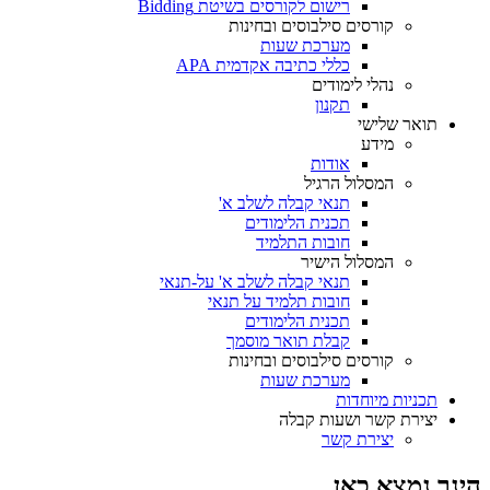
רישום לקורסים בשיטת Bidding
קורסים סילבוסים ובחינות
מערכת שעות
כללי כתיבה אקדמית APA
נהלי לימודים
תקנון
תואר שלישי
מידע
אודות
המסלול הרגיל
תנאי קבלה לשלב א'
תכנית הלימודים
חובות התלמיד
המסלול הישיר
תנאי קבלה לשלב א' על-תנאי
חובות תלמיד על תנאי
תכנית הלימודים
קבלת תואר מוסמך
קורסים סילבוסים ובחינות
מערכת שעות
תכניות מיוחדות
יצירת קשר ושעות קבלה
יצירת קשר
הינך נמצא כאן