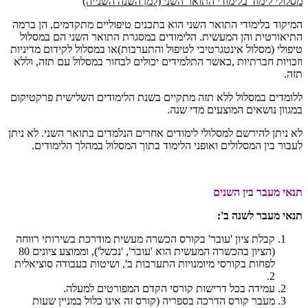
מסלולי לימוד בלימודי התואר השני (למן השנה השנייה)
המיקוד בלימודי התואר השני הוא בתכנים טיפוליים מתקדמים, הן ברמה
התיאורטית והן המעשית. הלימודים במסגרת התואר השני הם במסלול
טיפולי (מסלול אינטגרטיבי לטיפול והתערבות)או במסלול לקידום מדיניות
וזכויות חברתיות ,כאשר התלמידים יכולים לבחור במסלול עם תזה, וללא
תזה.
ללומדים במסלול ללא תזה מתקיים בשנת הלימודים השלישית פרקטיקום
במגוון נושאים המוצעים מדי שנה.
לא ניתן להירשם למסלולי לימודים אחרים הנלמדים בתואר השני. לא ניתן
לעבור בין המסלולים ואופני הלימוד בתוך המסלול במהלך הלימודים
.
תנאי מעבר בין השנים
תנאי מעבר לשנה ב':
קבלת ציון 'עובר' בקורס הכשרה מעשית מודרכת בשירותי רווחה
(הציון בהכשרה המעשית הוא 'עובר', 'נכשל'), וממוצע ציונים 80
לפחות בקורסי מיומנויות התערבות ב', ושיטות בעבודה סוציאלית
2.
עמידה בכל דרישות קורסי הקדם המפורטים למעלה.
מעבר קורס הדרכה בספריה (קורס זה אינו כלול במניין שעות