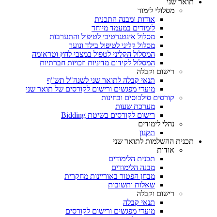
תואר שני
מסלולי לימוד
אודות ומבנה התכנית
לימודים במעמד מיוחד
מסלול אינטגרטיבי לטיפול והתערבות
מסלול קליני לטיפול בילד ונוער
המסלול הקליני לטפול במצבי לחץ וטראומה
המסלול לקידום מדיניות וזכויות חברתיות
רישום וקבלה
תנאי קבלה לתואר שני לשנה"ל תש"ף
מועדי מפגשים ורישום לקורסים של תואר שני
קורסים סילבוסים ובחינות
מערכת שעות
רישום לקורסים בשיטת Bidding
נהלי לימודים
תקנון
תכנית ההשלמות לתואר שני
אודות
תכנית הלימודים
מבנה הלימודים
מבחן הפטור באוריינות מחקרית
שאלות ותשובות
רישום וקבלה
תנאי קבלה
מועדי מפגשים ורישום לקורסים