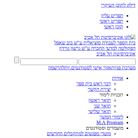
דילוג לתוכן העיקרי
תפריט עליון
תפריט ראשי
תוכן ראשי
בית הספר לעבודה סוציאלית ע"ש בוב שאפל
הפקולטה למדעי החברה ע"ש גרשון גורדון
אוניברסיטת תל אביב
מערכת פניות
אזור אישי לסטודנטים.יות
להרשמה
אודות
דבר ראש בית ספר
יצירת הקשר
תכניות לימוד
תואר ראשון
תואר שני
תואר שלישי
לימודי המשך
M.A Program
מועמדים וסטודנטים
מועדי מפגשים למתקבלים החדשים