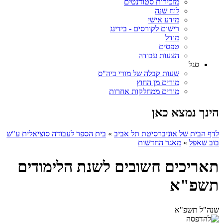
מזכירות סטודנטים
לוח שנה
מידע אישי
רישום לקורסים - בידינג
מודל
טפסים
הצעות עבודה
סגל
שעות קבלה של מורי ביה"ס
מורים מן החוץ
מורים ממחלקות אחרות
הינך נמצא כאן
לדף הבית של אוניברסיטת תל אביב
»
בית הספר לעבודה סוציאלית ע"ש
בוב שאפל
»
מאגר החדשות
תאריכים חשובים לשנת הלימודים
תשפ"א
שנה"ל תשפ"א