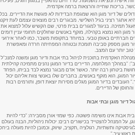
 אישית ומציאת משמעות. סדר היום מתאפיין במגוון חוגים, פעילויו
כושר, בריכות שחייה והרצאות ברמה אקדמית
.
ולים של דיור מוגן הוא שמגפת הבדידות לא פוגשת את הדיירים. בכל
יא אתגר רציני בגיל השלישי. מבוגרים רבים מוצאים עצמם לעת זיקנה
עגל תמיכה. בניגוד למגורים בבית פרטי, שם הקשיש עלול למצוא את
ר מוגן הוא נמצא בקהילה, מוקף באנשים שחולקים תחומי עניין דומים
רים חברתיים באופן טבעי
.
במיוחד בתקופות משבר, כמו לאחר אירועי
, דיור מוגן מספק סביבה תומכת ובטוחה המפחיתה חרדה ומאפשרת
 טוב יותר עם המצב
.
המנהלת האקדמית בתו
כנית לניהול בתי אבות ודיור מוגן ומשנה למנכ"ל
: "במהלך המלחמה, הדיירים בדיור המוגן נהנים מתמיכה קהילתית
ת ביטחון רבה יותר. כאשר אדם מבוגר נמצא לבד בביתו, הפחד
ור המוגן, הוא מוקף באנשים, בחברים שלו באנשי צוות אליהם יכול
" העובדים בדיור המוגן מגלים מסירות יוצאת דופן, ותורמים רבות
החוסן של הדיירים
.
 דיור מוגן ובתי אבות
ו בית אבות אינו משימה פשוטה. כפי שמזי אורן מסבירה:
"כדי להיות
גן, על המנהל להצטייד בכישורים רבים: יכולות ניהוליות,
הבנה בעולם
יסטיקה ותשתיות, רגולציה ,תקציב, שיווק, וכמובן להיות מעולה ביחס
ות ראש עיר
.
"