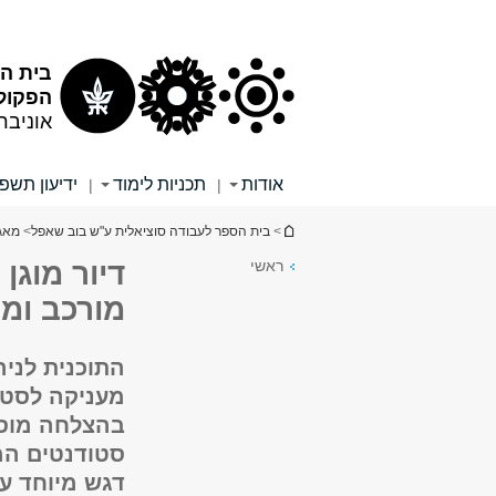
תוכן
תפריט
עליון
ראשי
בית ה
הפקולט
אוניבר
אודות
תכניות לימוד
ידיעון תשפ"
|
|
הינך נמצא כאן
>
בית הספר לעבודה סוציאלית ע"ש בוב שאפל
>
מאג
ראשי
דיור מוגן
מורכב ומ
התוכנית לניה
מעניקה לסטו
בהצלחה מוסד
סטודנטים המ
דגש מיוחד על