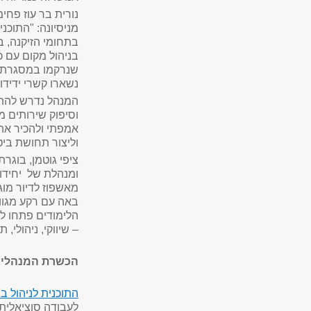
נורית בר עוז פחי
מניסיונה: "התוכני
בתחומי הזיקנה, ב
בניהול מקום עם כ
שנרקמו במסגרת הל
נשארו קשרי ידידו
המנהל נדרש להתמו
וסיפוק שירותים מק
אמפתי ולהכיר את 
וליצור תחושת ביטח
ציפי גוטמן, בוגר
ומנהלת של יחידו
מאשפוז לדיור מוג
באה עם רקע מגוון ו
הלימודים פתחו ל
– שיווקי, ניהולי, 
הכשרת המנהלים ב
התוכנית לניהול בת
לעבודה סוציאלית