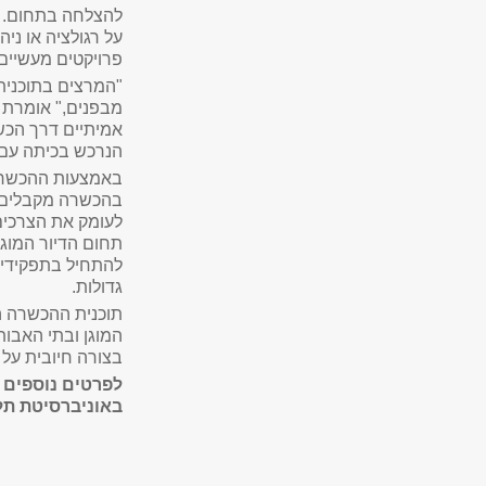
להצלחה בתחום. ה
על רגולציה או ני
פרויקטים מעשיים
"
המרצים בתוכנית
מבפנים," אומרת 
אמיתיים דרך הכש
הנרכש בכיתה עם
באמצעות ההכשרה
בהכשרה מקבלים א
לעומק את הצרכים 
תחום הדיור המוגן
להתחיל בתפקידים
גדולות.
תוכנית ההכשרה הי
המוגן ובתי האבו
בצורה חיובית על
לפרטים נוספים ו
באוניברסיטת תל 