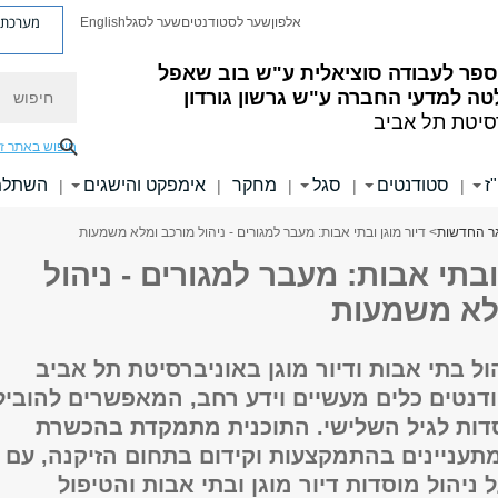
מערכת פ
אלפון
שער לסטודנטים
שער לסגל
English
ספר לעבודה סוציאלית ע"ש בוב שאפל
חיפוש
ה למדעי החברה ע"ש גרשון גורדון
סיטת תל אביב
חיפוש באתר ז
ז
סטודנטים
סגל
מחקר
אימפקט והישגים
השתלמו
|
|
|
|
|
ר החדשות
> דיור מוגן ובתי אבות: מעבר למגורים - ניהול מורכב ומלא משמעות
 ובתי אבות: מעבר למגורים - ניהול
לא משמעות
ול בתי אבות ודיור מוגן באוניברסיטת תל אביב
דנטים כלים מעשיים וידע רחב, המאפשרים להוביל
ות לגיל השלישי. התוכנית מתמקדת בהכשרת
תעניינים בהתמקצעות וקידום בתחום הזיקנה, עם
 ניהול מוסדות דיור מוגן ובתי אבות והטיפול