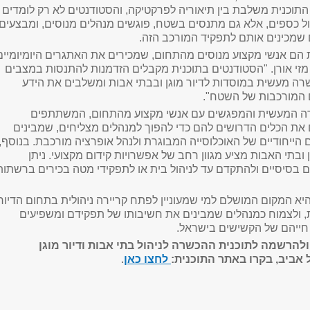
תוכנית משלבת בין תיאוריה לפרקטיקה, והסטודנטים לא רק לומדים
הול כספים, אלא גם מתנסים בשטח, פוגשים מנהלים מנוסים, ומבצעים
 שמכינים אותם לתפקיד המורכב הזה
.
 הם אנשי מקצוע מנוסים מהתחום, שמכירים את האתגרים היומיומיים
מזי אורן. "הסטודנטים בתוכנית מקבלים הזדמנות להתנסות במצבים
רה מעשית במוסדות לדיור מוגן ובבתי אבות ומשלבים את הידע
 המורכבות של השטח
."
 המעשית והמפגשים עם אנשי מקצוע מהתחום, המשתתפים
ת הכלים הדרושים להם כדי להפוך למנהלים מצליחים, שמבינים
הייחודיים של האוכלוסייה המבוגרת ולנהל אופרציה מורכבת. בנוסף,
 ובתי האבות מציע מגוון רחב של אפשרויות קידום מקצועי. ניתן
 בסיסיים ולהתקדם עד לניהול בית או לתפקידי מטה בכירים ברשתות
א המקום המושלם למי שמעוניין לפתח קריירה ניהולית בתחום הדיור
ת, ולצמוח כמנהלים שמבינים את חשיבותו של תפקידם ומשפיעים
 חייהם של הקשישים בישראל
.
להרשמה לתוכנית ההכשרה לניהול בתי אבות ודיור מוגן
אביב, בקרו באתר התוכנית:
לחצו כאן
.