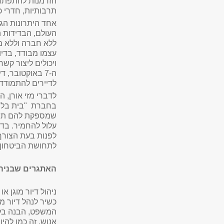
הזדמנות להתפתחות
תרבותיות, חדרי 
אחד היתרונות הגד
העולם, הבדידות ה
ללא חברה וללא מ
עצמו מבודד, בדיו
ויכולים ליצור קש
ה-7 באוקטובר
לדיירים להתמודד
לדברי מזי אורן, 
בחברת "בית בלב"
שמספקת להם תחוש
עלול להחמיר. בדי
לפנות בעת הצורך.
לתחושת הביטחון ו
האתגרים שבניהול
ניהול דיור מוגן א
כשיר לנהל דיור מו
המשפט, הבנה בלוג
אנוש. זה כמו להי