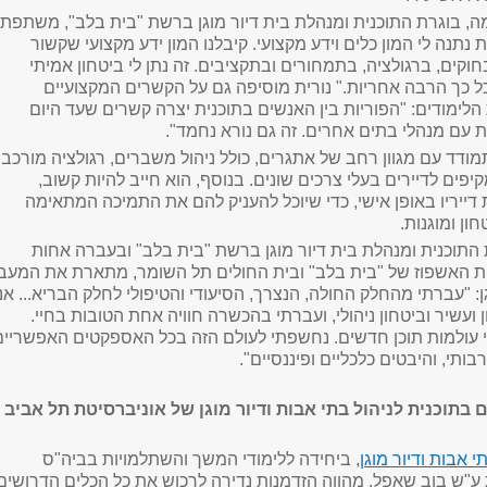
מה, בוגרת התוכנית ומנהלת בית דיור מוגן ברשת "בית בלב", משתפת
ת נתנה לי המון כלים וידע מקצועי. קיבלנו המון ידע מקצועי שקשור
חוקים, ברגולציה, בתמחורים ובתקציבים. זה נתן לי ביטחון אמיתי
ל כך הרבה אחריות." נורית מוסיפה גם על הקשרים המקצועיים
ימודים: "הפוריות בין האנשים בתוכנית יצרה קשרים שעד היום
ת עם מנהלי בתים אחרים. זה גם נורא נחמד
."
דד עם מגוון רחב של אתגרים, כולל ניהול משברים, רגולציה מורכב
יפים לדיירים בעלי צרכים שונים. בנוסף, הוא חייב להיות קשוב,
דייריו באופן אישי, כדי שיוכל להעניק להם את התמיכה המתאימה
ון ומוגנות
.
ת התוכנית ומנהלת בית דיור מוגן ברשת "בית בלב" ובעברה אחות
ת האשפוז של "בית בלב" ובית החולים תל השומר,
מתארת את המעב
ן: "עברתי מהחלק החולה, הנצרך, הסיעודי והטיפולי לחלק הבריא... אני
עשיר וביטחון ניהולי, ו
עברתי בהכשרה חוויה אחת הטובות בחיי.
י עולמות תוכן חדשים. נחשפתי לעולם הזה בכל האספקטים האפשריים
תרבותי, והיבטים כלכליים ופיננסיים
."
תוכנית לניהול בתי אבות ודיור מוגן של אוניברסיטת תל אביב
י אבות ודיור מוגן
, ביחידה ללימודי המשך והשתלמויות בביה"ס
 ע"ש בוב שאפל, מהווה הזדמנות נדירה לרכוש את כל הכלים הדרושים