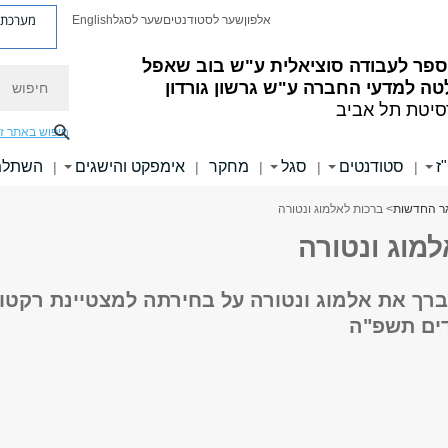
מערכת פ
אלפון
שער לסטודנטים
שער לסגל
English
ספר לעבודה סוציאלית ע"ש בוב שאפל
חיפוש
ה למדעי החברה ע"ש גרשון גורדון
סיטת תל אביב
חיפוש באתר ז
ז
סטודנטים
סגל
מחקר
אימפקט והישגים
השתלמו
|
|
|
|
|
ר החדשות
> ברכות לאלמוג ונטורה
מוג ונטורה
רך את אלמוג ונטורה על בחירתה למצטיינת רקטו
ים תשפ"ה