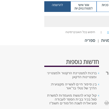
ניות
אזור אישי
להרשמה
לסטודנטים.יות
ה
חיפוש בכל האוניברסיטה
יות
ספריה
|
חדשות נוספות
ר
ברכות למצטיינת הרקטור ולמצטייני
ומצטיינות הדקאן
בין סיפור חיים לעשייה מקצועית:
הדרך של נטלי בר־אור
קול קורא להגשת מועמדות למשרת
סגל בכיר בבית הספר לעבודה
סוציאלית לשנת הלימודים תשפ"ז