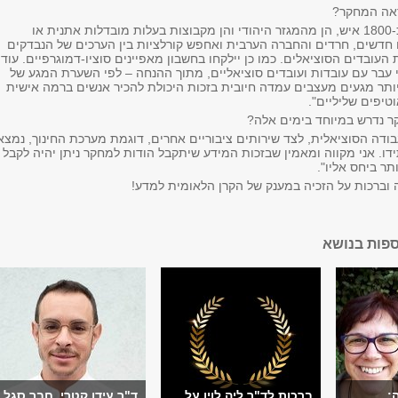
ראה המחקר?
"אני מתכוון לדגום כ-1800 איש, הן מהמגזר היהודי והן מקבוצות בעלות מובדלות אתנית או
 חדשים, חרדים והחברה הערבית ואחפש קורלציות בין הערכים של הנבדקים
העובדים הסוציאלים. כמו כן יילקחו בחשבון מאפיינים סוציו-דמוגרפיים. עוד
י עבר עם עובדות ועובדים סוציאליים, מתוך ההנחה – לפי השערת המגע של
תר מגעים מעצבים עמדה חיובית בזכות היכולת להכיר אנשים ברמה אישית
יפים שליליים".
קר נדרש במיוחד בימים אלה?
ודה הסוציאלית, לצד שירותים ציבוריים אחרים, דוגמת מערכת החינוך, נמצא
ו. אני מקווה ומאמין שבזכות המידע שיתקבל הודות למחקר ניתן יהיה לקבל
ר ביחס אליו".
וברכות על הזכיה במענק של הקרן הלאומית למדע!
ספות בנושא
:
ברכות לד"ר ליה לוין על
ד"ר עידו קטרי, חבר סגל