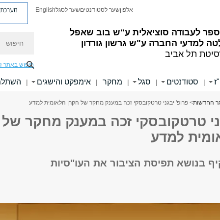
מערכת פ
אלפון
שער לסטודנטים
שער לסגל
English
ספר לעבודה סוציאלית ע"ש בוב שאפל
חיפוש
ה למדעי החברה ע"ש גרשון גורדון
סיטת תל אביב
חיפוש באתר ז
ז
סטודנטים
סגל
מחקר
אימפקט והישגים
השתלמו
|
|
|
|
|
ר החדשות
> פרופ' יבגני טרטקובסקי זכה במענק מחקר של הקרן הלאומית למדע
גני טרטקובסקי זכה במענק מחקר של
ומית למדע
ף בנושא תפיסת הציבור את העו"סיות