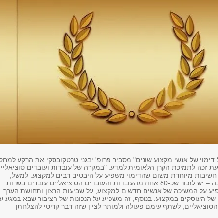
דימוי של אנשי מקצוע שונים" מסביר פרופ' יבגני טרטקובסקי את הרקע למחק
כעת זכה לתמיכת הקרן הלאומית למדע. "במקרה של עובדות ועובדים סוציאליי
חשיבות מיוחדת משום שהדימוי משפיע על היבטים רבים למקצוע. למשל,
התקצוב מצד המדינה – יש לזכור שכ-80 אחוז מהעובדות והעובדים הסוציאליים עובדים בשרות
יע על המשיכה של אנשים חדשים למקצוע, על שביעות הרצון ותחושת הערך
 של העוסקים במקצוע. בנוסף, זה משפיע על הנכונות של הציבור שבא במגע ע
הסוציאליים, לשתף עימם פעולה ולמותר לציין שזה דבר קריטי להצלחתן