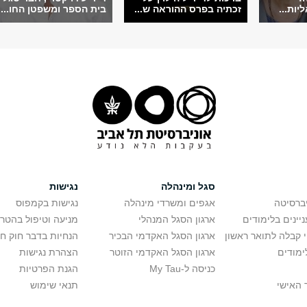
יות...
זכתיה בפרס ההוראה ש...
בית הספר ומשפטן החו...
סגל ומינהלה
נגישות
יברסיטה
אגפים ומשרדי מינהלה
נגישות בקמפוס
יינים בלימודים
ארגון הסגל המנהלי
מניעה וטיפול בהטר
י קבלה לתואר ראשון
ארגון הסגל האקדמי הבכיר
הנחיות בדבר חוק ח
ימודים
ארגון הסגל האקדמי הזוטר
הצהרת נגישות
כניסה ל-My Tau
הגנת הפרטיות
 האישי
תנאי שימוש