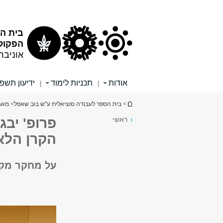
תוכן
תפריט
עליון
ראשי
בית ה
הפקולט
אוניבר
אודות
תכניות לימוד
ידיעון תשפ"
|
|
הינך נמצא כאן
>
בית הספר לעבודה סוציאלית ע"ש בוב שאפל
>
מאג
ראשי
פרופ' יב
הקרן הלא
על מחקר מקי