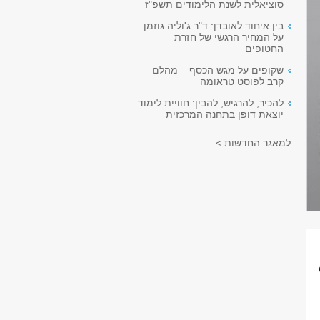
סוציאלית לשנת הלימודים תשפ"ז
בין איחוד לאובדן: ד"ר ג'וליה גוזמן
על המחיר הרגשי של חזרת
החטופים
שקופים על מגש הכסף – מהלם
קרב לפוסט טראומה
להכיר, להרגיש, להבין: חוויית לימוד
יוצאת דופן בתחנה המרכזית
למאגר החדשות >
ית. זוהי אגודה בינלאומית שמטרתה לקדם 
 החברתית; תוך שימת דגש על הגברת מודעות 
קשורת עם גופים ציבוריים וקידום ההשפעה 