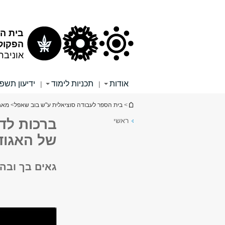
תוכן
תפריט
עליון
ראשי
בית ה
הפקולט
אוניבר
אודות
תכניות לימוד
ידיעון תשפ"
|
|
הינך נמצא כאן
>
בית הספר לעבודה סוציאלית ע"ש בוב שאפל
>
מאג
ראשי
ברכות לד"
של האגוד
גאים בך ובה