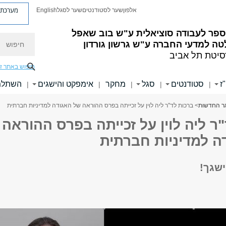
מערכת פ
אלפון
שער לסטודנטים
שער לסגל
English
ספר לעבודה סוציאלית ע"ש בוב שאפל
חיפוש
ה למדעי החברה ע"ש גרשון גורדון
סיטת תל אביב
חיפוש באתר ז
ז
סטודנטים
סגל
מחקר
אימפקט והישגים
השתלמו
|
|
|
|
|
ר החדשות
> ברכות לד"ר ליה לוין על זכייתה בפרס ההוראה של האגודה למדיניות חברתית
ר ליה לוין על זכייתה בפרס ההוראה
ה למדיניות חברתית
ישגך!