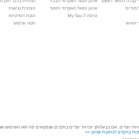
י קבלה לתואר ראשון
ארגון הסגל האקדמי הבכיר
הנחיות בדבר חוק ח
ימודים
ארגון הסגל האקדמי הזוטר
הצהרת נגישות
כניסה ל-My Tau
הגנת הפרטיות
 האישי
תנאי שימוש
יות יוצרים. אם בבעלותך זכויות יוצרים בתכנים שנמצאים פה ו/או השימוש ש
נות בהקדם לכתובת שכאן >>