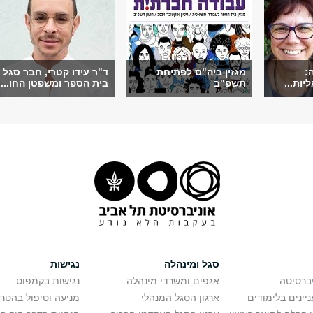
:
מגזין ביה"ס לפתיחת
ד"ר עידו קטרי, חבר סגל
יות...
תשפ"ב
בית הספר ומשפטן החו...
סגל ומינהלה
נגישות
יברסיטה
אגפים ומשרדי מינהלה
נגישות בקמפוס
יינים בלימודים
ארגון הסגל המנהלי
מניעה וטיפול בהטר