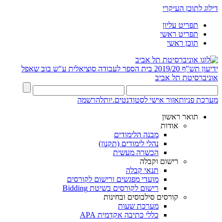
דילוג לתוכן העיקרי
תפריט עליון
תפריט ראשי
תוכן ראשי
ידיעון תש"ף 2019/20
בית הספר לעבודה סוציאלית ע"ש בוב שאפל
אוניברסיטת תל אביב
מערכת פניות
אזור אישי לסטודנטים.יות
להרשמה
תואר ראשון
אודות
מבנה הלימודים
נהלי לימודים (תקנון)
הכשרה מעשית
רישום וקבלה
תנאי קבלה
מועדי מפגשים ורישום לקורסים
רישום לקורסים בשיטת Bidding
קורסים סילבוסים ובחינות
מערכת שעות
כללי כתיבה אקדמית APA