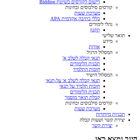
רישום לקורסים בשיטת Bidding
קורסים סילבוסים ובחינות
מערכת שעות
כללי כתיבה אקדמית APA
נהלי לימודים
תקנון
תואר שלישי
מידע
אודות
המסלול הרגיל
תנאי קבלה לשלב א'
תכנית הלימודים
חובות התלמיד
המסלול הישיר
תנאי קבלה לשלב א' על-תנאי
חובות תלמיד על תנאי
תכנית הלימודים
קבלת תואר מוסמך
קורסים סילבוסים ובחינות
מערכת שעות
תכניות מיוחדות
יצירת קשר ושעות קבלה
יצירת קשר
הינך נמצא כאן