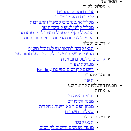
תואר שני
מסלולי לימוד
אודות ומבנה התכנית
לימודים במעמד מיוחד
מסלול אינטגרטיבי לטיפול והתערבות
מסלול קליני לטיפול בילד ונוער
המסלול הקליני לטפול במצבי לחץ וטראומה
המסלול לקידום מדיניות וזכויות חברתיות
רישום וקבלה
תנאי קבלה לתואר שני לשנה"ל תש"ף
מועדי מפגשים ורישום לקורסים של תואר שני
קורסים סילבוסים ובחינות
מערכת שעות
רישום לקורסים בשיטת Bidding
נהלי לימודים
תקנון
תכנית ההשלמות לתואר שני
אודות
תכנית הלימודים
מבנה הלימודים
מבחן הפטור באוריינות מחקרית
שאלות ותשובות
רישום וקבלה
תנאי קבלה
מועדי מפגשים ורישום לקורסים