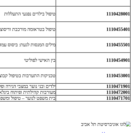
1110428001
טיפול בילדים נפגעי התעללות
1110455401
טיפול בטראומה מורכבת ודיסוצ
1110455501
מילים המנסות לגעת: ביסוס עמד
1110454901
בין האישי לפוליטי
1110453001
טכניקות התערבות בטיפול קבוצ
1110471901
ילדים ובני נוער במצבי הגירה ופ
1110472001
מעורבות קהילתית ופיתוח בינלאו
1110471701
בית משפט לנוער – טיפול ומשפ