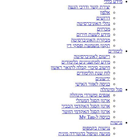
מידע כללי
יצירת קשר ודרכי הגעה
אלפון
דרושים
נהלי האוניברסיטה
מכרזים
מידע לשעת חירום
מבקרת האוניברסיטה
תקנון משמעת ופסקי דין
לימודים
רישום לאוניברסיטה
מידע למתעניינים בלימודים
חישוב סיכויי קבלה לתואר ראשון
לוח שנת הלימודים
ידיעונים
כניסה לאזור האישי
סגל ומינהלה
אגפים ומשרדי מינהלה
ארגון הסגל המנהלי
ארגון הסגל האקדמי הבכיר
ארגון הסגל האקדמי הזוטר
כניסה ל-My Tau
נגישות
נגישות בקמפוס
מניעה וטיפול בהטרדה מינית