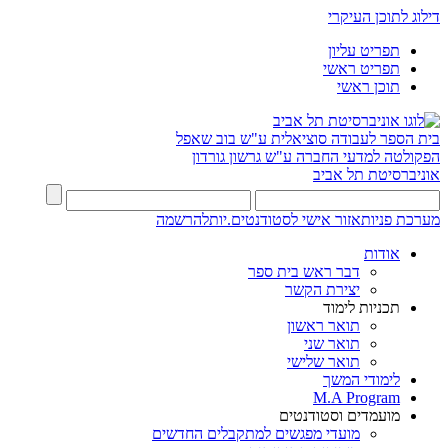
דילוג לתוכן העיקרי
תפריט עליון
תפריט ראשי
תוכן ראשי
בית הספר לעבודה סוציאלית ע"ש בוב שאפל
הפקולטה למדעי החברה ע"ש גרשון גורדון
אוניברסיטת תל אביב
מערכת פניות
אזור אישי לסטודנטים.יות
להרשמה
אודות
דבר ראש בית ספר
יצירת הקשר
תכניות לימוד
תואר ראשון
תואר שני
תואר שלישי
לימודי המשך
M.A Program
מועמדים וסטודנטים
מועדי מפגשים למתקבלים החדשים