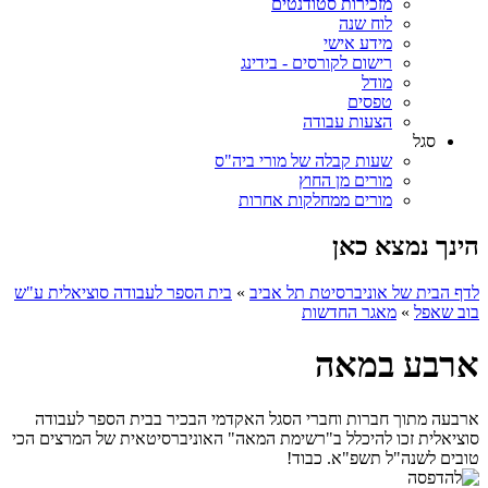
מזכירות סטודנטים
לוח שנה
מידע אישי
רישום לקורסים - בידינג
מודל
טפסים
הצעות עבודה
סגל
שעות קבלה של מורי ביה"ס
מורים מן החוץ
מורים ממחלקות אחרות
הינך נמצא כאן
לדף הבית של אוניברסיטת תל אביב
»
בית הספר לעבודה סוציאלית ע"ש
בוב שאפל
»
מאגר החדשות
ארבע במאה
ארבעה מתוך חברות וחברי הסגל האקדמי הבכיר בבית הספר לעבודה
סוציאלית זכו להיכלל ב"רשימת המאה" האוניברסיטאית של המרצים הכי
טובים לשנה"ל תשפ"א. כבוד!