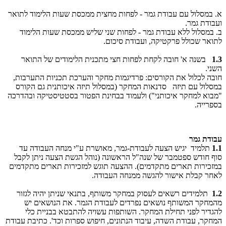
א. במסלול עם עבודת גמר - לפחות מחצית ממכסת שעות הלימוד לתואר
ועבודת גמר.
ב. במסלול ללא עבודת גמר - לפחות שני שליש ממכסת שעות הלימוד
לתואר שכולל פרקטיקה, ועבודת סיכום.
1.3
בשנה א' חובה לקחת לפחות חצי מתכנית הלימודים של התואר
השני.
חובה לכלול את הקורסים: פרדיגמות מחקר והערכת תכניות התערבות,
במסלול עם תיזה סדנאות המחקר (במסלול תיזה איכותנית גם הקורס
"מבוא למחקר איכותני") ולעמוד בבחינת הפטור בסטטיסטיקה ובהדרכה
בספרייה.
עבודת גמר
1.1
תלמיד יגיש הצעה לעבודת-גמר, מאושרת ע"י מנחה העבודה עד
סוף חודש ספטמבר של שנה"ל הראשונה (נוהל הגשת הצעה ניתן לקבל
במזכירות תארים מתקדמים). ההצעה תוגש למזכירות תארים מתקדמים
לאחר קבלת אישור להגשה ממנחה העבודה.
1.2
תלמידים רשאים לעסוק במחקר משותף, בתנאי שניתן יהיה לגזור
מהמחקר המשותף נושאים נפרדים לעבודת הגמר. את הנושאים יש
להגדיר לפני תחילת המחקר. השותפות עשויה להתבטא בבניית כלי
המחקר, עבודת השדה, עיבוד הנתונים, חיפוש ספרות וכד'. כתיבת עבודת