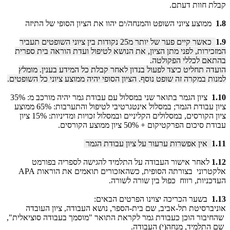
קבלת חוות דעתם.
1.8
ממוצע ציוני השופט והמנחה/ים יהוו את הציון הסופי של התיזה
1.9
כאשר קיים פער של יותר מ25 נקודות בין ציוני השופטים תעביר
המזכירות, לפני מתן הציון, את הנושא לטיפול ועדת הוראה בית ספרית
בהתאם לכללי הפקולטה.
הועדה תחליט כיצד לפעול בנדון לאחר קבלת כל המידע בענין. מומלץ
למנות במקרה זה שופט נוסף. הציון הסופי יהיה ממוצע ציוני כל השופטים.
1.10
ציון הגמר בתואר שני במסלול עם עבודת גמר יהיה מורכב מ: 35%
ציון עבודת הגמר; במסלול אינטגרטיבי לטיפול והתערבות: 65% ממוצע
ציון הקורסים, במסלולים הקליניים ובמסלול זכויות ומדיניות: 15% ציון
עבודת סיכום הפרקטיקום + 50% ציון ממוצע הקורסים.
1.11
אין אפשרות ערעור על ציון עבודת הגמר
1.12
לאחר אישור העבודה על התלמיד להגישה לספריה בפורמט
אלקטרוני בצורתה הסופית, כשהאזכורים תואמים את הוראות APA
העדכניות, רווח כפול בין שורה לשורה.
1.13
בשער הכריכה יצוינו הפרטים הבאים:
אוניברסיטת תל-אביב, שם בית-הספר, נושא העבודה, ציון העובדה
שהחיבור הוכן כעבודת גמר לקראת התואר "מוסמך בעבודה סוציאלית",
שם התלמיד, מנחה(י) העבודה.