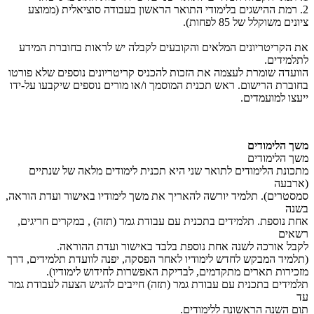
2. רמת ההישגים בלימודי התואר הראשון בעבודה סוציאלית (ממוצע
ציונים משוקלל של 85 לפחות).
את הקריטריונים המלאים והקובעים לקבלה יש לראות בחוברת המידע
לתלמידים.
הוועדה שומרת לעצמה את הזכות להכניס קריטריונים נוספים שלא פורטו
בחוברת הרישום. ראש תכנית המוסמך ו/או מורים נוספים שיקבעו על-ידו
ייעצו למועמדים.
משך הלימודים
משך הלימודים
מתכונת הלימודים לתואר שני היא תכנית לימודים מלאה של שנתיים
(ארבעה
סמסטרים). תלמיד יורשה להאריך את משך לימודיו באישור ועדת הוראה,
בשנה
אחת נוספת. תלמידים בתכנית עם עבודת גמר (תזה) , במקרים חריגים,
רשאים
לקבל אורכה לשנה אחת נוספת בלבד באישור ועדת ההוראה.
(תלמיד המבקש לחדש לימודיו לאחר הפסקה, יפנה לוועדת תלמידים, דרך
מזכירות תארים מתקדמים, לבדיקת האפשרות לחידוש לימודיו).
תלמידים בתכנית עם עבודת גמר (תזה) חייבים להגיש הצעה לעבודת גמר
עד
תום השנה הראשונה ללימודים.