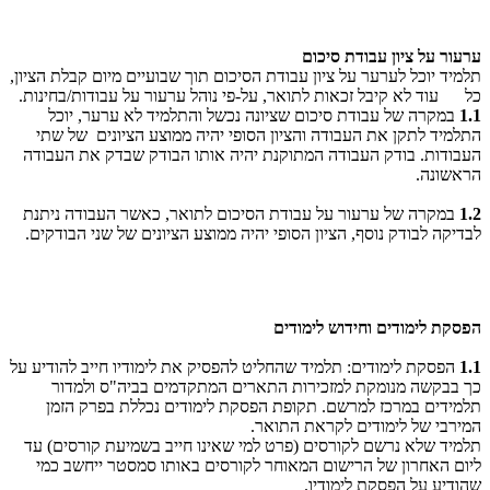
ערעור על ציון עבודת סיכום
תלמיד יוכל לערער על ציון עבודת הסיכום תוך שבועיים מיום קבלת הציון,
כל עוד לא קיבל זכאות לתואר, על-פי נוהל ערעור על עבודות/בחינות.
1.1
במקרה של עבודת סיכום שציונה נכשל והתלמיד לא ערער, יוכל
התלמיד לתקן את העבודה והציון הסופי יהיה ממוצע הציונים של שתי
העבודות. בודק העבודה המתוקנת יהיה אותו הבודק שבדק את העבודה
הראשונה.
1.2
במקרה של ערעור על עבודת הסיכום לתואר, כאשר העבודה ניתנת
לבדיקה לבודק נוסף, הציון הסופי יהיה ממוצע הציונים של שני הבודקים.
הפסקת לימודים וחידוש לימודים
1.1
הפסקת לימודים: תלמיד שהחליט להפסיק את לימודיו חייב להודיע על
כך בבקשה מנומקת למזכירות התארים המתקדמים בביה"ס ולמדור
תלמידים במרכז למרשם. תקופת הפסקת לימודים נכללת בפרק הזמן
המירבי של לימודים לקראת התואר.
תלמיד שלא נרשם לקורסים (פרט למי שאינו חייב בשמיעת קורסים) עד
ליום האחרון של הרישום המאוחר לקורסים באותו סמסטר ייחשב כמי
שהודיע על הפסקת לימודיו.