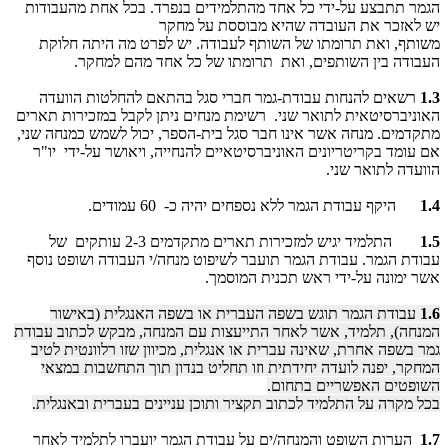
הגמר תתבצע על-ידי כל אחד מהתלמידים בנפרד. בכל אחת מהעבודות
יש לאזכר את העובדה שהיא מבוססת על מחקר
משותף, ואת תרומתו של השותף לעבודה. יש לפרט מה היתה חלוקת
העבודה בין השותפים, ואת תרומתו של כל אחד מהם למחקר.
1.3
רשאים להנחות עבודת-גמר חברי סגל בהתאם להחלטות הוועדה
האוניברסיטאית לתואר שני. רשימת מנחים ניתן לקבל במזכירות תארים
מתקדמים. מנחה אשר אינו חבר סגל בית-הספר, יכול לשמש כמנחה שני,
אם עומד בקריטריונים האוניברסיטאיים להנחייה, ויאושר על-ידי יו"ר
הוועדה לתואר שני.
1.4
היקף עבודת הגמר ללא נספחים יהיה כ- 60 עמודים.
1.5
התלמיד יגיש למזכירות תארים מתקדמים 2-3 עותקים של
עבודת הגמר. עבודת הגמר תועבר לשיפוט מנחה/י העבודה ושופט נוסף
אשר ימונה על-ידי ראש תכנית המוסמך.
1.6
עבודת הגמר תוגש בשפה העברית או בשפה האנגלית (באישור
המנחה), תלמיד, אשר לאחר התייעצות עם המנחה, מבקש לכתוב עבודת
גמר בשפה אחרת, שאינה עברית או אנגלית, מכיוון שזו רלוונטית לטיב
המחקר, יפנה לועדה יחידתית וזו תחליט בנדון תוך התחשבות במצאי
השופטים האפשריים בתחום.
בכל מקרה על התלמיד לכתוב תקציר ותוכן עניינים בעברית ובאנגלית.
1.7
הערות השופט והמנחה/ים על עבודת הגמר יועברו לתלמיד לאחר