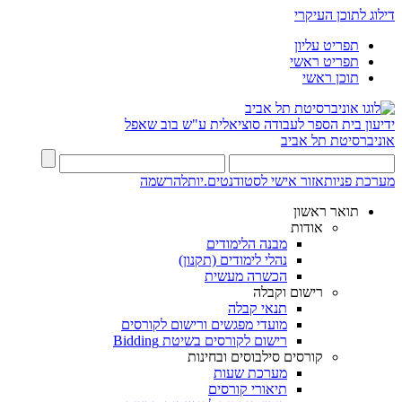
דילוג לתוכן העיקרי
תפריט עליון
תפריט ראשי
תוכן ראשי
ידיעון
בית הספר לעבודה סוציאלית ע"ש בוב שאפל
אוניברסיטת תל אביב
מערכת פניות
אזור אישי לסטודנטים.יות
להרשמה
תואר ראשון
אודות
מבנה הלימודים
נהלי לימודים (תקנון)
הכשרה מעשית
רישום וקבלה
תנאי קבלה
מועדי מפגשים ורישום לקורסים
רישום לקורסים בשיטת Bidding
קורסים סילבוסים ובחינות
מערכת שעות
תיאורי קורסים