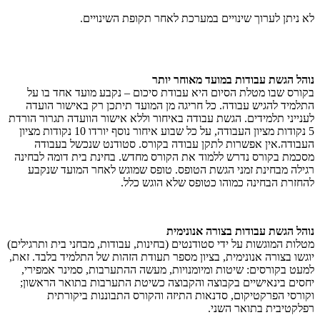
לא ניתן לערוך שינויים במערכת לאחר תקופת השינויים.
נוהל הגשת עבודות במועד מאוחר יותר
בקורס שבו מטלת הסיום היא עבודת סיכום – נקבע מועד אחד בו על
התלמיד להגיש עבודה. כל חריגה מן המועד תיתכן רק באישור הועדה
לענייני תלמידים. הגשת עבודה באיחור וללא אישור הוועדה תגרור הורדת
5 נקודות מציון העבודה, על כל שבוע איחור נוסף יורדו 10 נקודות מציון
העבודה.אין אפשרות לתקן עבודה בקורס. סטודנט שנכשל בעבודה
מסכמת בקורס נדרש ללמוד את הקורס מחדש. בחינת בית דומה לבחינה
רגילה מבחינת זמני הגשת הטופס. טופס שמוגש לאחר המועד שנקבע
להחזרת הבחינה כמוהו כטופס שלא הוגש כלל.
נוהל הגשת עבודות בצורה אנונימית
מטלות המוגשות על ידי סטודנטים (בחינות, עבודות, מבחני בית ותרגילים)
יוגשו בצורה אנונימית, בציון מספר תעודת הזהות של התלמיד בלבד. זאת,
למעט בקורסים: שיטות ומיומנויות, מעשה ההתערבות, סמינר אמפירי,
יחסים בינאישיים בקבוצה והקבוצה כשיטת התערבות בתואר הראשון;
וקורסי הפרקטיקום, סדנאות התיזה והקורס התבוננות ביקורתית
רפלקטיבית בתואר השני.