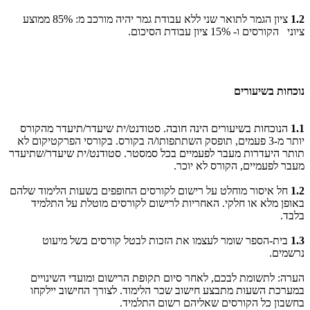
1.2
ציון הגמר לתואר שני ללא עבודת גמר יהיה מורכב מ: 85% ממוצע
ציוני הקורסים ו- 15% ציון עבודת הסיכום.
נוכחות בשיעורים
1.1
הנוכחות בשיעורים הינה חובה. סטודנט/ית שיעדר/תיעדר מהקורס
יותר מ-3 פעמים, תופסק השתתפותו/ה בקורס. בקורסי הפרקטיקום לא
תותר היעדרות מעבר לפעמיים בכל סמסטר. סטודנט/ית שיעדר/שתיעדר
מעבר לפעמיים, הקורס לא יוכר. ​
1.2
חל איסור מוחלט על רישום לקורסים החופפים בשעות הלימוד שלהם
באופן מלא או חלקי. האחריות לרישום לקורסים מוטלת על התלמיד
בלבד.
1.3
בית-הספר שומר לעצמו את הזכות לבטל קורסים בשל מיעוט
נרשמים.
הערה: לתשומת לבכם, לאחר סיום תקופת הרישום ומועדי השינויים
במערכת השעות מתבצע חישוב שכר הלימוד. לצורך החישוב יילקחו
בחשבון כל הקורסים שאליהם רשום התלמיד.