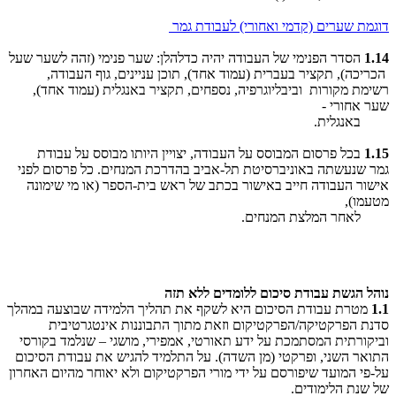
דוגמת שערים (קדמי ואחורי) לעבודת גמר
1.14
הסדר הפנימי של העבודה יהיה כדלהלן: שער פנימי (זהה לשער שעל
הכריכה), תקציר בעברית (עמוד אחד), תוכן עניינים, גוף העבודה,
רשימת מקורות וביבליוגרפיה, נספחים, תקציר באנגלית (עמוד אחד),
שער אחורי -
באנגלית.
1.15
בכל פרסום המבוסס על העבודה, יצויין היותו מבוסס על עבודת
גמר שנעשתה באוניברסיטת תל-אביב בהדרכת המנחים. כל פרסום לפני
אישור העבודה חייב באישור בכתב של ראש בית-הספר (או מי שימונה
מטעמו),
לאחר המלצת המנחים.
נוהל הגשת עבודת סיכום ללומדים ללא תזה
1.1
מטרת עבודת הסיכום היא לשקף את תהליך הלמידה שבוצעה במהלך
סדנת הפרקטיקה/הפרקטיקום וזאת מתוך התבוננות אינטגרטיבית
וביקורתית המסתמכת על ידע תאורטי, אמפירי, מושגי – שנלמד בקורסי
התואר השני, ופרקטי (מן השדה). על התלמיד להגיש את עבודת הסיכום
על-פי המועד שיפורסם ע
ל
ידי
מורי
הפרקטיקום
ולא
יאוחר
מהיום
האחרון
של
שנת
הלימודים
.