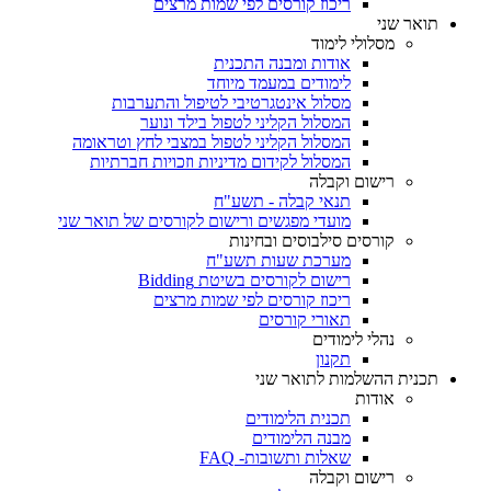
ריכוז קורסים לפי שמות מרצים
תואר שני
מסלולי לימוד
אודות ומבנה התכנית
לימודים במעמד מיוחד
מסלול אינטגרטיבי לטיפול והתערבות
המסלול הקליני לטפול בילד ונוער
המסלול הקליני לטפול במצבי לחץ וטראומה
המסלול לקידום מדיניות וזכויות חברתיות
רישום וקבלה
תנאי קבלה - תשע"ח
מועדי מפגשים ורישום לקורסים של תואר שני
קורסים סילבוסים ובחינות
מערכת שעות תשע"ח
רישום לקורסים בשיטת Bidding
ריכוז קורסים לפי שמות מרצים
תאורי קורסים
נהלי לימודים
תקנון
תכנית ההשלמות לתואר שני
אודות
תכנית הלימודים
מבנה הלימודים
שאלות ותשובות- FAQ
רישום וקבלה