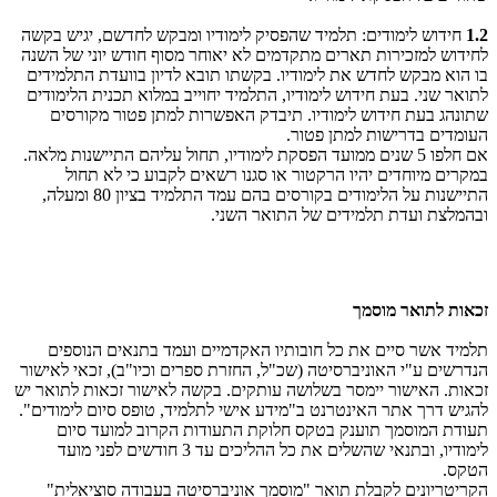
1.2
חידוש לימודים: תלמיד שהפסיק לימודיו ומבקש לחדשם, יגיש בקשה
לחידוש למזכירות תארים מתקדמים לא יאוחר מסוף חודש יוני של השנה
בו הוא מבקש לחדש את לימודיו. בקשתו תובא לדיון בוועדת התלמידים
לתואר שני. בעת חידוש לימודיו, התלמיד יחוייב במלוא תכנית הלימודים
שתונהג בעת חידוש לימודיו. תיבדק האפשרות למתן פטור מקורסים
העומדים בדרישות למתן פטור.
אם חלפו 5 שנים ממועד הפסקת לימודיו, תחול עליהם התיישנות מלאה.
במקרים מיוחדים יהיו הרקטור או סגנו רשאים לקבוע כי לא תחול
התיישנות על הלימודים בקורסים בהם עמד התלמיד בציון 80 ומעלה,
ובהמלצת ועדת תלמידים של התואר השני.
זכאות לתואר מוסמך
תלמיד אשר סיים את כל חובותיו האקדמיים ועמד בתנאים הנוספים
הנדרשים ע"י האוניברסיטה (שכ"ל, החזרת ספרים וכיו"ב), זכאי לאישור
זכאות. האישור יימסר בשלושה עותקים. בקשה לאישור זכאות לתואר יש
להגיש דרך אתר האינטרנט ב"מידע אישי לתלמיד, טופס סיום לימודים".
תעודת המוסמך תוענק בטקס חלוקת התעודות הקרוב למועד סיום
לימודיו, ובתנאי שהשלים את כל ההליכים עד 3 חודשים לפני מועד
הטקס.
הקריטריונים לקבלת תואר "מוסמך אוניברסיטה בעבודה סוציאלית"