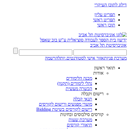
דילוג לתוכן העיקרי
תפריט עליון
תפריט ראשי
תוכן ראשי
ידיעון
בית הספר לעבודה סוציאלית ע"ש בוב שאפל
אוניברסיטת תל אביב
מערכת פניות
אזור אישי לסטודנטים.יות
להרשמה
תואר ראשון
אודות
מבנה הלימודים
נהלי לימודים (תקנון)
הכשרה מעשית
רישום וקבלה
תנאי קבלה
מועדי מפגשים ורישום לקורסים
רישום לקורסים בשיטת Bidding
קורסים סילבוסים ובחינות
מערכת שעות
תיאורי קורסים