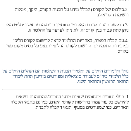
2.סילבוס של הקורס (הכולל מידע על תכנית הקורס, היקף, מטלות
ורשימת הקריאה)
.
3.הבקשה תועבר לגורם האקדמי המוסמך בבית-הספר אשר יחליט האם
ניתן לתת פטור בגין קורס זה. לא ניתן לערער על החלטה זו
.
4.עם קבלת הפטור, באחריות התלמיד לדאוג לרישומו לקורס חליפי
במזכירות התלמידים. הרישום לקורס החליפי יתבצע על בסיס מקום פנוי
בקורס.
נהלי הלימודים החלים על תלמידי תכנית ההשלמות הם הנהלים החלים על
כלל תלמידי ביה"ס לעבודה סוציאלית ומפורטים בידיעון תחת לימודי
התואר הראשון והתואר השני.
1. בעלי תארים מתחומים שאינם מדעי החברה/ההתנהגות רשאים
להירשם כל עוד עמדו בדרישות לקורסי הקדם, כמו גם בתנאי הקבלה
האחרים, כפי שמפורטים בסעיף 'תנאי הקבלה לתכנית.