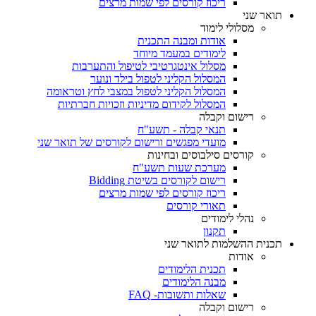
ריכוז קורסים לפי שמות מרצים
תואר שני
מסלולי לימוד
אודות ומבנה התכנית
לימודים במעמד מיוחד
מסלול אינטגרטיבי לטיפול והתערבות
המסלול הקליני לטפול בילד ונוער
המסלול הקליני לטפול במצבי לחץ וטראומה
המסלול לקידום מדיניות וזכויות חברתיות
רישום וקבלה
תנאי קבלה - תשע"ח
מועדי מפגשים ורישום לקורסים של תואר שני
קורסים סילבוסים ובחינות
מערכת שעות תשע"ח
רישום לקורסים בשיטת Bidding
ריכוז קורסים לפי שמות מרצים
תאורי קורסים
נהלי לימודים
תקנון
תכנית ההשלמות לתואר שני
אודות
תכנית הלימודים
מבנה הלימודים
שאלות ותשובות- FAQ
רישום וקבלה