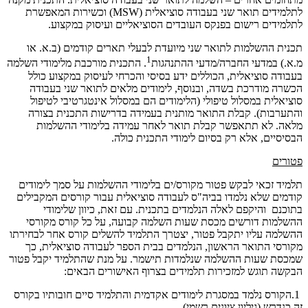
לתלמידים תואר שני בעבודה סוציאלית (MSW) וכשירות המאפשרת
לתלמידים רישום בפנקס העובדים הסוציאליים ועיסוק במקצוע.
תכנית ההשלמות לתואר שני מיועדת לבעלי תארים קודמים (ב.א. או
1
מ.א.) במדעי החברה/מדעי ההתנהגות
. התכנית מורכבת מלימודי השלמה
בעבודה סוציאלית, הכוללים ידע בסיסי והכרחי לעיסוק במקצוע כולל
הכשרה מודרכת בשדה, ובנוסף, לימודים מלאים לתואר שני בעבודה
סוציאלית במסלול טיפולי (הלימודים הם במסלול אינטגרטיבי לטיפול
והתערבות). קבלת התואר מותנית בעמידה בדרישות התכנית בצורה
מלאה. לא תתאפשר קבלת תואר לאחר עמידה בלימודי ההשלמות
הבסיסיים, אלא רק בסיום לימודי התכנית כולה.
פטורים
תלמיד זכאי לבקש פטור מקורס/ים בלימודי ההשלמות על סמך לימודים
קודמים שלא נלמדו בביה"ס לעבודה סוציאלית עבור קורסים המקבילים
בתוכנם והיקפם לאלה הנלמדים בתכנית. עם זאת, כיוון שלימודי
ההשלמות דורשים מכסת שעות השלמה קבועה, על כל קורס מקורסי
ההשלמה עליו יתקבל פטור, יצטרך התלמיד להשלים קורס אחר לבחירתו
מקורסי התואר הראשון, הנלמדים בבית הספר לעבודה סוציאלית, כך
שמכסת שעות ההשלמה שנלמדות תישמר. על מנת שהתלמיד יקבל פטור
הבקשה תוגש למזכירות תלמידים בצרוף האישורים הבאים:
1.הקורס נלמד במסגרת לימודים אקדמית והתלמיד סיים חובותיו בקורס
זה כנדרש (גיליון ציונים רשמי)
.