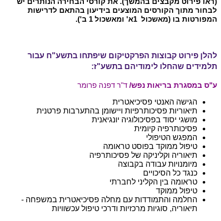
(ראו פירוט מקבצים בהמשך). את קורסי הבחירה הנותרים יש
לבחור מתוך הקורסים המוצעים בידיעון בהתאם לדרישות
המפורטות בו (מאשכול 1א' ומאשכול 1 ב').
להלן פירוט קבוצות הפרקטיקום שיפתחו בתשע"ח עבור
תלמידים שהחלו לימודיהם בתשע"ז:
ע"ס במסגרת בריאות נפש/
ד"ר דפנה פרומר
הגישה האנטי פסיכיאטרית
תיאוריות פסיכותרפיות ויישומן בהתערבות פרטנית
מושגי יסוד בפסיכולוגיה יונגיאנית
פסיכותרפיה קיומית
המפגש הטיפולי
טיפול ממוקד בפוסט טראומה
תיאוריה וקליניקה של פסיכותרפיה
מיומנויות עבודה בקבוצה
כנגד כל הסיכויים
טראומה בין הקליני לחברתי
טיפול ממוקד
החלמה והתמודדות עם מחלה פסיכיאטרית במשפחה -
תיאוריה, סוגיות מרכזיות ודרכי טיפול עכשוויות