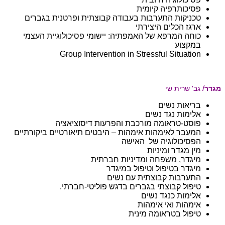
פסיכותרפיה קיומית
טכניקות התערבות בעבודה קבוצתית ופרטנית בגברים
ארגז הכלים היצירתי​
כוחה המרפא של האמפתיה: יישומי פסיכולוגיית העצמי
במקצוע
Group Intervention in Stressful Situation
/
מגדר
גב' שרית שי
בריאות נשים
אלימות נגד נשים
פוסט-טראומה מורכבת והפרעות דיסוציאציה
המעבר לאימהות אימהות – היבטים תיאורטיים ביקורתיים
הפסיכולוגיה של האישה
מין מגדר ומיניות
מיגדר, משפחה ומדיניות חברתית
מיגדר בטיפול וטיפול במיגדר
התערבות קבוצתית עם נשים
טיפול קבוצתי בגברים בדגש פוליטי-חברתי.
אלימות כנגד נשים
אימהות ואי אימהות
טיפול בטראומה מינית