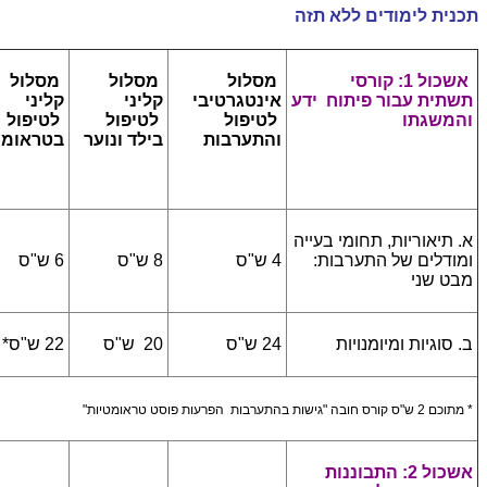
תכנית לימודים ללא תזה
אשכול 1: קורסי
מסלול
מסלול
מסלול
תשתית עבור פיתוח ידע
אינטגרטיבי
קליני
קליני
והמשגתו
לטיפול
לטיפול
לטיפול
והתערבות
בילד ונוער
בטראומ
א. תיאוריות, תחומי בעייה
ומודלים של התערבות:
4 ש"ס
8 ש"ס
6 ש"ס
מבט שני
ב. סוגיות ומיומנויות
24 ש"ס
20 ש"ס
22 ש"ס*
* מתוכם 2 ש"ס קורס חובה "גישות בהתערבות הפרעות פוסט טראומטיות"
אשכול 2: התבוננות