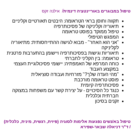
/
טיפול במבוגרים באוריינטציה דינמית
אילנה זקס
תקווה וחוסן בראי הטראומה: היבטים תאורטיים וקליניים
תיאוריה וקליניקה של פסיכותרפיה
טיפול ממוקד בפוסט טראומה
המפגש הטיפולי
"אני הוא האחר" - מבוא לגישה ההתייחסותית: מתיאוריה
לקליניקה
תיאוריות וגישות בפסיכותרפיה ויישומן בהתערבות פרטנית
טראומה: בין הקליני לחברתי
כוחה המרפא של האמפתיה: יישומי פסיכולוגיית העצמי
במקצוע העבוד
"מהי העדה שלך?" מזרחיות ועבודה סוציאלית
פוסט טראומה מורכבת
פסיכותרפיה קיומית
כנגד כל הסיכויים - על יצירת קשר עם משפחות במצוקה
חברתית וכלכלית
זקנים בסיכון
טיפול בא/נשים נפגעות אלימות לסוגיה (פיזית, רגשית, מינית, כלכלית)
/ ד"ר דניאלה שבאר-שפירא