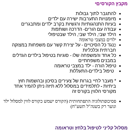
מקבץ הקורסים
*
להתגבר לתוך גבולות
מיומנויות התערבות ישירה עם ילדים
בעיות התנהגותיות ורגשיות בקרב ילדים ומתבגרים
עבודה עם הורים- הדרכה ושותפות
הילד שבי, הילד שבי, הילד שבטיפולי
ילדים במצבי טראומה
כ
נגד כל הסיכויים - על יצירת קשר עם משפחות במצוקה
חברתית וכלכליות
כל אחד והמשפחה שלו - סוגיות בטיפול בילדים הגדלים
במבנים משפחתיים
טיפול הורה - ילד במצבי טראומה
טיפול בילדים-התעללות
* מעבר לחיי בגרות של צעירים בסיכון ובהשמות חוץ
ביתיות
-
לתלמידים במסלול ללא תיזה ניתן להמיר אחד
מקורסי הלווין בקורס זה
פסיכופתולוגיה התפתחותית (הקורס ישמש כקורס לווין למסלול ילד
ונוער רק בשנה"ל תשע"ח)
מסלול קליני לטיפול בלחץ וטראומה