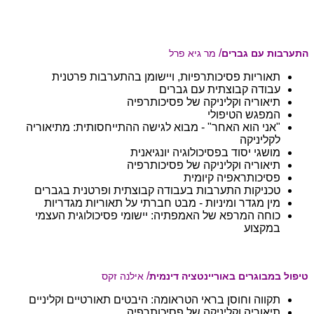
/
התערבות עם גברים
מר גיא פרל
תאוריות פסיכותרפיות, ויישומן בהתערבות פרטנית
עבודה קבוצתית עם גברים
תיאוריה וקליניקה של פסיכותרפיה
המפגש הטיפולי
"אני הוא האחר" - מבוא לגישה ההתייחסותית: מתיאוריה
לקליניקה
מושגי יסוד בפסיכולוגיה יונגיאנית
תיאוריה וקליניקה של פסיכותרפיה
פסיכותראפיה קיומית
טכניקות התערבות בעבודה קבוצתית ופרטנית בגברים​
מין מגדר ומיניות - מבט חברתי על תאוריות מגדריות
כוחה המרפא של האמפתיה: יישומי פסיכולוגית העצמי
במקצוע
/
טיפול במבוגרים באוריינטציה דינמית
אילנה זקס
תקווה וחוסן בראי הטראומה: היבטים תאורטיים וקליניים
תיאוריה וקליניקה של פסיכותרפיה