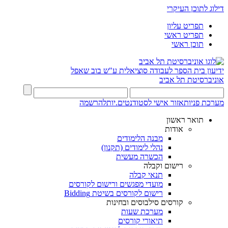
דילוג לתוכן העיקרי
תפריט עליון
תפריט ראשי
תוכן ראשי
ידיעון
בית הספר לעבודה סוציאלית ע"ש בוב שאפל
אוניברסיטת תל אביב
מערכת פניות
אזור אישי לסטודנטים.יות
להרשמה
תואר ראשון
אודות
מבנה הלימודים
נהלי לימודים (תקנון)
הכשרה מעשית
רישום וקבלה
תנאי קבלה
מועדי מפגשים ורישום לקורסים
רישום לקורסים בשיטת Bidding
קורסים סילבוסים ובחינות
מערכת שעות
תיאורי קורסים