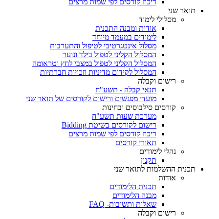
ריכוז קורסים לפי שמות מרצים
תואר שני
מסלולי לימוד
אודות ומבנה התכנית
לימודים במעמד מיוחד
מסלול אינטגרטיבי לטיפול והתערבות
המסלול הקליני לטפול בילד ונוער
המסלול הקליני לטפול במצבי לחץ וטראומה
המסלול לקידום מדיניות וזכויות חברתיות
רישום וקבלה
תנאי קבלה - תשע"ח
מועדי מפגשים ורישום לקורסים של תואר שני
קורסים סילבוסים ובחינות
מערכת שעות תשע"ח
רישום לקורסים בשיטת Bidding
ריכוז קורסים לפי שמות מרצים
תאורי קורסים
נהלי לימודים
תקנון
תכנית ההשלמות לתואר שני
אודות
תכנית הלימודים
מבנה הלימודים
שאלות ותשובות- FAQ
רישום וקבלה