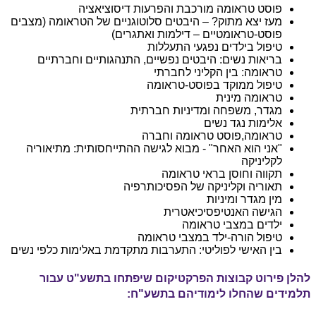
פוסט טראומה מורכבת והפרעות דיסוציאציה
מעז יצא מתוק? – היבטים סלוטוגניים של הטראומה
(מצבים
פוסט-טראומטיים – דילמות ואתגרים)
טיפול בילדים נפגעי התעללות
בריאות נשים: היבטים נפשיים, התנהגותיים וחברתיים
טראומה: בין הקליני לחברתי
טיפול ממוקד בפוסט-טראומה
טראומה מינית
מגדר, משפחה ומדיניות חברתית
אלימות נגד נשים
טראומה,פוסט טראומה וחברה
"אני הוא האחר" - מבוא לגישה ההתייחסותית: מתיאוריה
לקליניקה
תקווה וחוסן בראי טראומה
תאוריה וקליניקה של הפסיכותרפיה
מין מגדר ומיניות
הגישה האנטיפסיכיאטרית
ילדים במצבי טראומה
טיפול הורה-ילד במצבי טראומה
בין האישי לפוליטי: התערבות מתקדמת באלימות כלפי נשים
להלן פירוט קבוצות הפרקטיקום שיפתחו בתשע"ט עבור
תלמידים שהחלו לימודיהם בתשע"ח: