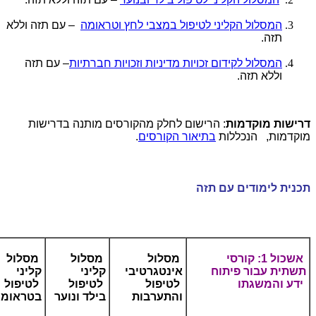
המסלול הקליני לטיפול במצבי לחץ וטראומה
– עם תזה וללא
תזה.
המסלול לקידום זכויות מדיניות וזכויות חברתיות
– עם תזה
וללא תזה.
דרישות מוקדמות
: הרישום לחלק מהקורסים מותנה בדרישות
מוקדמות, הנכללות
בתיאור הקורסים
.
תכנית לימודים עם תזה
אשכול 1: קורסי
מסלול
מסלול
מסלול
תשתית עבור פיתוח
אינטגרטיבי
קליני
קליני
ידע והמשגתו
לטיפול
לטיפול
לטיפול
והתערבות
בילד ונוער
בטראומ