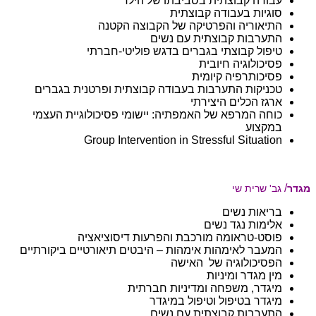
עבודה קבוצתית בסביבתו של הילד
סוגיות בעבודה קבוצתית
התיאוריה והפרטיקה של הקבוצה הקטנה
התערבות קבוצתית עם נשים
טיפול קבוצתי בגברים בדגש פוליטי-חברתי
פסיכולוגיה חיובית
פסיכותרפיה קיומית
טכניקות התערבות בעבודה קבוצתית ופרטנית בגברים
ארגז הכלים היצירתי
כוחה המרפא של האמפתיה: יישומי פסיכולוגיית העצמי
במקצוע
Group Intervention in Stressful Situation
/
מגדר
גב' שרית שי
בריאות נשים
אלימות נגד נשים
פוסט-טראומה מורכבת והפרעות דיסוציאציה
המעבר לאימהות אימהות – היבטים תיאורטיים ביקורתיים
הפסיכולוגיה של האישה
מין מגדר ומיניות
מיגדר, משפחה ומדיניות חברתית
מיגדר בטיפול וטיפול במיגדר
התערבות קבוצתית עם נשים