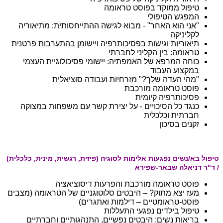
טיפול ממוקד בפוסט טראומה
המפגש הטיפולי
"אני הוא האחר" - מבוא לגישה ההתייחסותית: מתיאוריה
לקליניקה
תיאוריות וגישות בפסיכותרפיה ויישומן בהתערבות פרטנית
טראומה: בין הקליני לחברתי
כוחה המרפא של האמפתיה: יישומי פסיכולוגיית העצמי
במקצוע העבוד
"מהי העדה שלך?" מזרחיות ועבודה סוציאלית
פוסט טראומה מורכבת
פסיכותרפיה קיומית
כנגד כל הסיכויים - על יצירת קשר עם משפחות במצוקה
חברתית וכלכלית
​זקנים בסיכון
טיפול בא/נשים נפגעות אלימות לסוגיה (פיזית, רגשית, מינית, כלכלית)
/ ד"ר דניאלה שבאר-שפירא
פוסט טראומה מורכבת והפרעות דיסוציאציה
מעז יצא מתוק? – היבטים סלוטוגניים של הטראומה
(מצבים
פוסט-טראומטיים – דילמות ואתגרים)
טיפול בילדים נפגעי התעללות
בריאות נשים: היבטים נפשיים, התנהגותיים וחברתיים