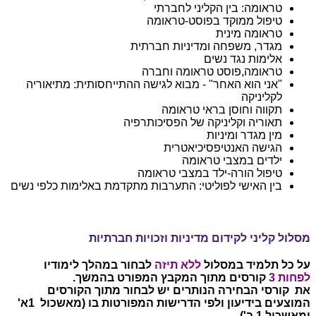
טראומה: בין הקליני לחברתי
טיפול ממוקד בפוסט-טראומה
טראומה מינית
מגדר, משפחה ומדיניות חברתית
אלימות נגד נשים
טראומה,פוסט טראומה וחברה
"אני הוא האחר" - מבוא לגישה ההתייחסותית: מתיאוריה
לקליניקה
תקווה וחוסן בראי טראומה
תאוריה וקליניקה של הפסיכותרפיה
מין מגדר ומיניות
הגישה האנטיפסיכיאטרית
ילדים במצבי טראומה
טיפול הורה-ילד במצבי טראומה
בין האישי לפוליטי: התערבות מתקדמת באלימות כלפי נשים
מסלול קליני לקידום מדיניות וזכויות חברתיות
על כל תלמיד במסלול
ללא תיזה
לבחור במהלך לימודיו
לפחות 3
קורסים מתוך המקבץ המפורט בהמשך.
את קורסי הבחירה הנותרים יש לבחור מתוך הקורסים
המוצעים בידיעון ולפי הדרישות המפורטות בו (מאשכול 1א'
ומאשכול 1 ב').