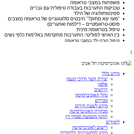
משפחות במצבי טראומה
טכניקות התערבות בעבודה טיפולית עם גברים
פסיכופתולוגיה של הילד
"מעז יצא מתוק?" היבטים סלוטוגניים של טראומה (מצבים
פוסט-טראומטיים – דילמות ואתגרים)
טיפול בטראומה מינית
בין האישי לפוליטי: התערבות מתקדמת באלימות כלפי נשים
טיפול הורה-ילד במצבי טראומה
מידע כללי
יצירת קשר ודרכי הגעה
אלפון
דרושים
נהלי האוניברסיטה
מכרזים
מידע לשעת חירום
מבקרת האוניברסיטה
תקנון משמעת ופסקי דין
לימודים
רישום לאוניברסיטה
מידע למתעניינים בלימודים