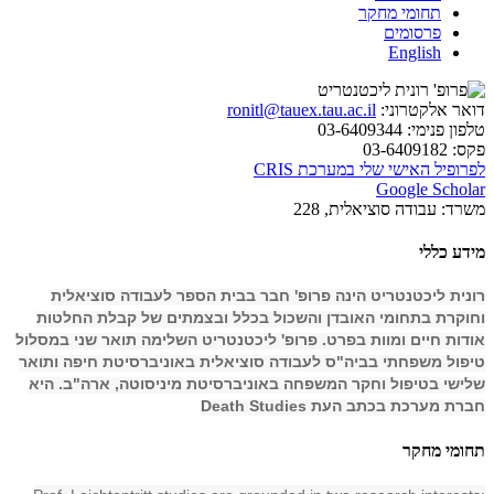
תחומי מחקר
פרסומים
English
דואר אלקטרוני:
ronitl@tauex.tau.ac.il
טלפון פנימי:
03-6409344
פקס:
03-6409182
לפרופיל האישי שלי במערכת CRIS
Google Scholar
משרד:
עבודה סוציאלית, 228
מידע כללי
רונית ליכטנטריט הינה פרופ' חבר בבית הספר לעבודה סוציאלית
וחוקרת בתחומי האובדן והשכול בכלל ובצמתים של קבלת החלטות
אודות חיים ומוות בפרט. פרופ' ליכטנטריט השלימה תואר שני במסלול
טיפול משפחתי בביה"ס לעבודה סוציאלית באוניברסיטת חיפה ותואר
שלישי בטיפול וחקר המשפחה באוניברסיטת מיניסוטה, ארה"ב. היא
חברת מערכת בכתב העת
Death Studies
תחומי מחקר