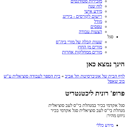
מזכירות סטודנטים
לוח שנה
מידע אישי
רישום לקורסים - בידינג
מודל
טפסים
הצעות עבודה
סגל
שעות קבלה של מורי ביה"ס
מורים מן החוץ
מורים ממחלקות אחרות
הינך נמצא כאן
לדף הבית של אוניברסיטת תל אביב
»
בית הספר לעבודה סוציאלית ע"ש
בוב שאפל
פרופ' רונית ליכטנטריט
סגל אקדמי בכיר במנהלת בי"ס לעב סוציאלית
מנהלת בי"ס לעב סוציאלית
סגל אקדמי בכיר
ניווט מהיר:
מידע כללי