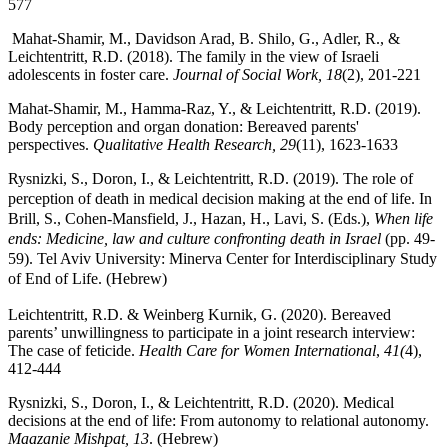
577
Mahat-Shamir, M., Davidson Arad, B. Shilo, G., Adler, R., &
Leichtentritt, R.D. (2018). The family in the view of Israeli
adolescents in foster care.
Journal of Social Work, 18
(2), 201-221
Mahat-Shamir, M., Hamma-Raz, Y., & Leichtentritt, R.D. (2019).
Body perception and organ donation: Bereaved parents'
perspectives.
Qualitative Health Research, 29
(11), 1623-1633
Rysnizki, S., Doron, I., & Leichtentritt, R.D. (2019). The role of
perception of death in medical decision making at the end of life. In
Brill, S., Cohen-Mansfield, J., Hazan, H., Lavi, S. (Eds.),
When life
ends: Medicine, law and culture confronting death in Israel
(pp. 49-
59). Tel Aviv University: Minerva Center for Interdisciplinary Study
of End of Life. (Hebrew)
Leichtentritt, R.D. & Weinberg Kurnik, G. (2020). Bereaved
parents’ unwillingness to participate in a joint research interview:
The case of feticide.
Health Care for Women International
,
41(
4),
412-444
Rysnizki, S., Doron, I., & Leichtentritt, R.D. (2020). Medical
decisions at the end of life: From autonomy to relational autonomy.
Maazanie Mishpat, 13
. (Hebrew)