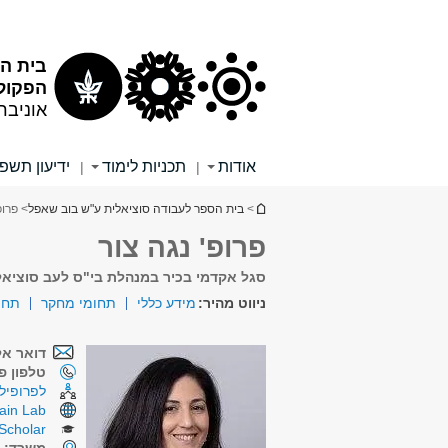
תוכן
תפריט
עליון
ראשי
בית ה
הפקולט
אוניבר
אודות
תכניות לימוד
ידיעון תשפ"
|
|
הינך נמצא כאן
>
בית הספר לעבודה סוציאלית ע"ש בוב שאפל
> פרופ
פרופ' נגה צור
סגל אקדמי בכיר במנהלת בי"ס לעב סוציאל
ניווט מהיר:
מידע כללי
תחומי מחקר
תחו
דואר אל
טלפון פנ
לפרופיל 
ain Lab
Scholar