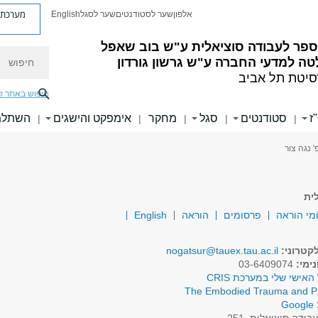
מערכת פ
אלפון
שער לסטודנטים
שער לסגל
English
ספר לעבודה סוציאלית ע"ש בוב שאפל
חיפוש
ה למדעי החברה ע"ש גרשון גורדון
סיטת תל אביב
חיפוש באתר ז
ז
סטודנטים
סגל
מחקר
אימפקט והישגים
השתלמו
|
|
|
|
|
' נגה צור
ית
מי הוראה
פרסומים
הוראה
English
קטרוני:
nogatsur@tauex.tau.ac.il
ימי:
03-6409074
האישי שלי במערכת CRIS
The Embodied Trauma and P
Google 