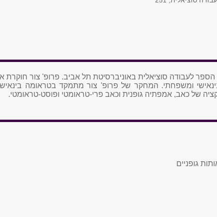
בודה סוציאלית, 251
 הספר לעבודה סוציאלית באוניברסיטת תל אביב. פרופ' צור חוקרת א
נאישי ומשפחתי. המחקר של פרופ' צור מתמקד בטראומה בינאישית,
קציה של כאב, אמפתיה גופנית וכאב פרי-טראומטי ופוסט-טראומטי.
תות גופניים