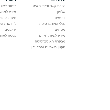
מידע כללי
לימודים
יצירת קשר ודרכי הגעה
רישום לאונ
אלפון
מידע למתענ
דרושים
חישוב סיכוי
נהלי האוניברסיטה
לוח שנת הל
מכרזים
ידיעונים
מידע לשעת חירום
כניסה לאזור
מבקרת האוניברסיטה
תקנון משמעת ופסקי דין