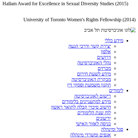
Hallam Award for Excellence in Sexual Diversity Studies (2015)
University of Toronto Women's Rights Fellowship (2014)
מידע כללי
יצירת קשר ודרכי הגעה
אלפון
דרושים
נהלי האוניברסיטה
מכרזים
מידע לשעת חירום
מבקרת האוניברסיטה
תקנון משמעת ופסקי דין
לימודים
רישום לאוניברסיטה
מידע למתעניינים בלימודים
חישוב סיכויי קבלה לתואר ראשון
לוח שנת הלימודים
ידיעונים
כניסה לאזור האישי
סגל ומינהלה
אגפים ומשרדי מינהלה