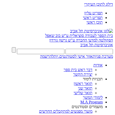
דילוג לתוכן העיקרי
תפריט עליון
תפריט ראשי
תוכן ראשי
בית הספר לעבודה סוציאלית ע"ש בוב שאפל
הפקולטה למדעי החברה ע"ש גרשון גורדון
אוניברסיטת תל אביב
מערכת פניות
אזור אישי לסטודנטים.יות
להרשמה
אודות
דבר ראש בית ספר
יצירת הקשר
תכניות לימוד
תואר ראשון
תואר שני
תואר שלישי
לימודי המשך
M.A Program
מועמדים וסטודנטים
מועדי מפגשים למתקבלים החדשים