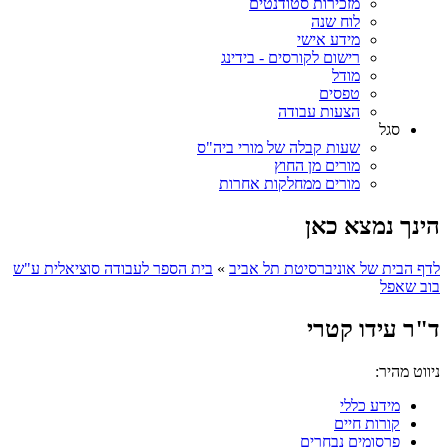
מזכירות סטודנטים
לוח שנה
מידע אישי
רישום לקורסים - בידינג
מודל
טפסים
הצעות עבודה
סגל
שעות קבלה של מורי ביה"ס
מורים מן החוץ
מורים ממחלקות אחרות
הינך נמצא כאן
לדף הבית של אוניברסיטת תל אביב
»
בית הספר לעבודה סוציאלית ע"ש
בוב שאפל
ד"ר עידו קטרי
ניווט מהיר:
מידע כללי
קורות חיים
פרסומים נבחרים