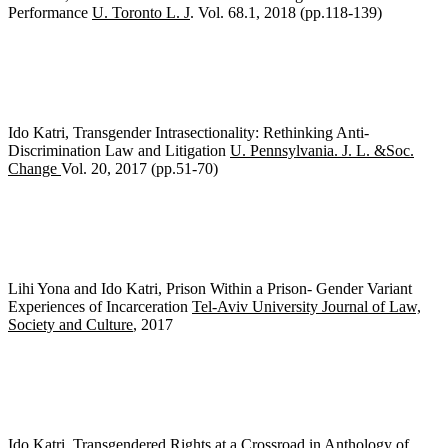
Performance
U. Toronto L. J
. Vol. 68.1, 2018 (pp.118-139)
Ido Katri, Transgender Intrasectionality: Rethinking Anti-
Discrimination Law and Litigation
U. Pennsylvania. J. L. &Soc.
Change
Vol. 20, 2017 (pp.51-70)
Lihi Yona and Ido Katri, Prison Within a Prison- Gender Variant
Experiences of Incarceration
Tel-Aviv University Journal of Law,
Society and Culture
, 2017
Ido Katri, Transgendered Rights at a Crossroad in
Anthology of