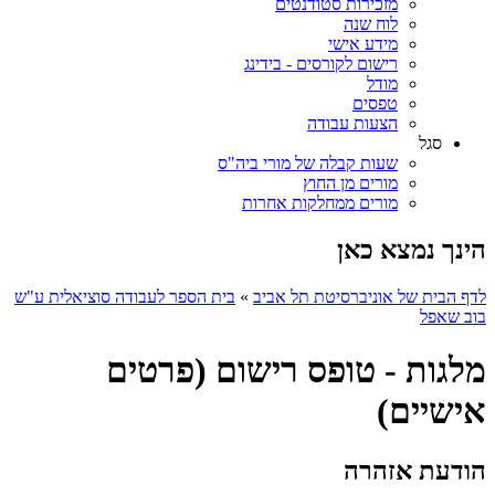
מזכירות סטודנטים
לוח שנה
מידע אישי
רישום לקורסים - בידינג
מודל
טפסים
הצעות עבודה
סגל
שעות קבלה של מורי ביה"ס
מורים מן החוץ
מורים ממחלקות אחרות
הינך נמצא כאן
לדף הבית של אוניברסיטת תל אביב
»
בית הספר לעבודה סוציאלית ע"ש
בוב שאפל
מלגות - טופס רישום (פרטים
אישיים)
הודעת אזהרה