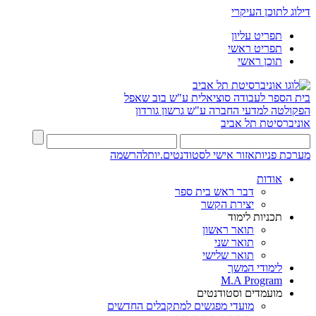
דילוג לתוכן העיקרי
תפריט עליון
תפריט ראשי
תוכן ראשי
בית הספר לעבודה סוציאלית ע"ש בוב שאפל
הפקולטה למדעי החברה ע"ש גרשון גורדון
אוניברסיטת תל אביב
מערכת פניות
אזור אישי לסטודנטים.יות
להרשמה
אודות
דבר ראש בית ספר
יצירת הקשר
תכניות לימוד
תואר ראשון
תואר שני
תואר שלישי
לימודי המשך
M.A Program
מועמדים וסטודנטים
מועדי מפגשים למתקבלים החדשים