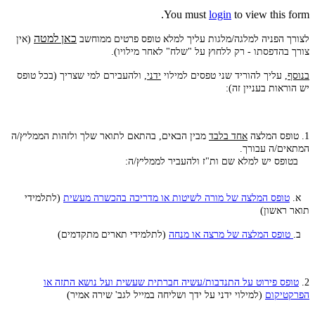
You must
login
to view this form.
כאן למטה
לצורך הפניה למלגה/מלגות עליך למלא טופס פרטים ממוחשב
(אין
צורך בהדפסתו - רק ללחוץ על "שלח" לאחר מילויו).
בנוסף,
עליך להוריד שני טפסים למילוי
ידני
, ולהעבירם למי שצריך (בכל טופס
יש הוראות בעניין זה):
1. טופס המלצה
אחד בלבד
מבין הבאים, בהתאם לתואר שלך ולזהות הממליץ/ה
המתאים/ה עבורך.
​ בטופס יש למלא שם ות"ז ולהעביר לממליץ/ה:
א.
טופס המלצה של מורה לשיטות או מדריכה בהכשרה מעשית
(לתלמידי
תואר ראשון)
ב.
טופס המלצה של מרצה או מנחה
(לתלמידי תארים מתקדמים)
2.
טופס פירוט על התנדבות/עשיה חברתית שעשית ועל נושא התזה או
הפרקטיקום
(למילוי ידני על ידך ושליחה במייל לגב' שירה אמיר)