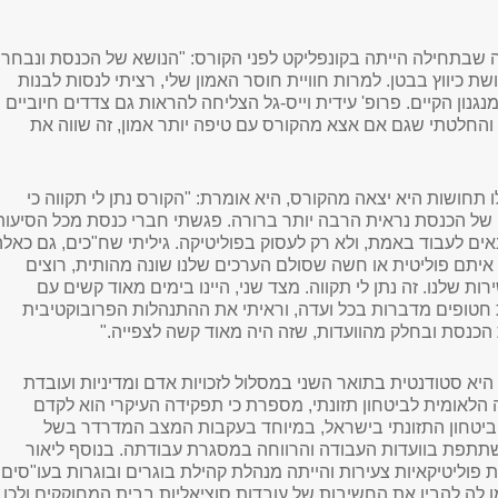
 שבתחילה הייתה בקונפליקט לפני הקורס: "הנושא של הכנסת ונבחרי
שת כיווץ בבטן. למרות חוויית חוסר האמון שלי, רציתי לנסות לבנות
נגנון הקיים. פרופ' עידית וייס-גל הצליחה להראות גם צדדים חיוביים
 והחלטתי שגם אם אצא מהקורס עם טיפה יותר אמון, זה שווה את
תחושות היא יצאה מהקורס, היא אומרת: "הקורס נתן לי תקווה כי
ל הכנסת נראית הרבה יותר ברורה. פגשתי חברי כנסת מכל הסיעות
ים לעבוד באמת, ולא רק לעסוק בפוליטיקה. גיליתי שח"כים, גם כאלה
איתם פוליטית או חשה שסולם הערכים שלנו שונה מהותית, רוצים
ות שלנו. זה נתן לי תקווה. מצד שני, היינו בימים מאוד קשים עם
חטופים מדברות בכל ועדה, וראיתי את ההתנהלות הפרובוקטיבית
הכנסת ובחלק מהוועדות, שזה היה מאוד קשה לצפייה."
 היא סטודנטית בתואר השני במסלול לזכויות אדם ומדיניות ועובדת
הלאומית לביטחון תזונתי, מספרת כי תפקידה העיקרי הוא לקדם
ביטחון התזונתי בישראל, במיוחד בעקבות המצב המדרדר בשל
תפת בוועדות העבודה והרווחה במסגרת עבודתה. בנוסף ליאור
פוליטיקאיות צעירות והייתה מנהלת קהילת בוגרים ובוגרות בעו"סים
מו לה להבין את החשיבות של עובדות סוציאליות בבית המחוקקים ולכן