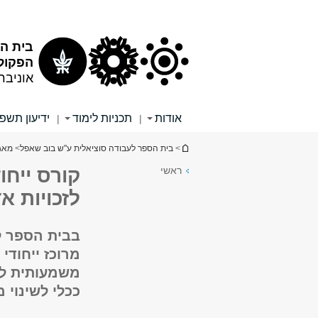
תוכן
תפריט
עליון
ראשי
בית ה
הפקולט
אוניבר
אודות
תכניות לימוד
ידיעון תשפ"
|
|
הינך נמצא כאן
>
בית הספר לעבודה סוציאלית ע"ש בוב שאפל
>
מאג
ראשי
קורס ייחו
לזכויות א
בבית הספר ל
מרוכז ייחודי
משמעותית לל
ככלי לשינוי מ