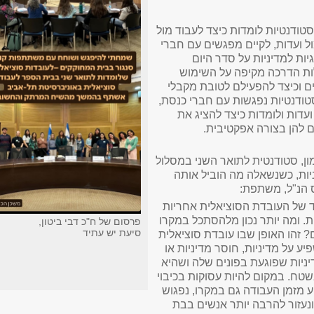
ודנטיות לומדות כיצד לעבוד מול
ל ועדות, לקיים מפגשים עם חברי
יות למדיניות על סדר היום
לות הדרכה מקיפה על השימוש
ם וכיצד להפעילם לטובת מקבלי
טודנטיות נפגשות עם חברי כנסת,
עדות ולומדות כיצד להציג את
 להן בצורה אפקטיבית.
מון, סטודנטית לתואר השני במסלול
ניות, כשנשאלה מה הוביל אותה
 הנ"ל, משתפת:
ד של העובדת הסוציאלית אחריות
. ומה יותר נכון מלהסתכל במקרו
פרסום של ח"כ דבי ביטון,
סיעת יש עתיד
 זהו האופן שבו עובדת סוציאלית
ע על מדיניות, חוסר מדיניות או
ניות שפוגעת בפונים שלה ושהיא
טח. במקום להיות עסוקות בכיבוי
 מזמן העבודה גם במקרו, נפגוש
נעזור להרבה יותר אנשים בבת