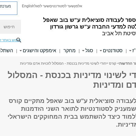
מערכת פ
אלפון
שער לסטודנטים
שער לסגל
English
ספר לעבודה סוציאלית ע"ש בוב שאפל
חיפוש
ה למדעי החברה ע"ש גרשון גורדון
סיטת תל אביב
חיפוש באתר ז
ז
סטודנטים
סגל
מחקר
אימפקט והישגים
השתלמו
|
|
|
|
|
ר החדשות
> קורס ייחודי לשינוי מדיניות בכנסת - המסלול לזכויות אדם ומדיניות
די לשינוי מדיניות בכנסת - המסלול
דם ומדיניות
עבודה סוציאלית ע"ש בוב שאפל מתקיים קורס
 שמעניק לסטודנטיות לתואר השני הזדמנות
מוד כיצד להשתמש בבית המחוקקים הישראלי
דיניות.