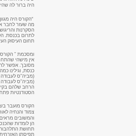
היה ברור לה שהי
“
הקורס היה מגוון
מה שעזר לחבר את
הסקרנות והריגוש ש
לתרום בכנסת. הקו
תחום העיסוק העי
ומסכמת " הקורס ה
אין מישהי שהתחר
מסובך. אפשר להי
כנסת, וגילינו כמה
(מביה"ס לעבודה ס
(מביה"ס לעבודה 
הרחב שלהם בקידום
הסטודנטיות פתח 
הקורס מועבר בשי
צמוד והנחיה לאור
והמשובים מראים 
הן לומדות שהכנסת
תחושת התלהבות ו
תפיסתן האזרחית 