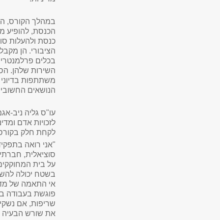
במהלך הקורס, הסט
הכנסת, להופיע מו
כנסת ולהעלות סוג
הציבורי. הן מקב
בכלים פרלמנטריי
השירות שלהן. הס
משתתפות בדיוני ו
הנושאים החשובים
עו"ס גליה ניב-אג
לזכויות אדם ומדי
לקחת חלק בקורס
"אני רואה בתפקי
סוציאלית, חברתית
על בית המחוקקים?
בשטח יכולה להשפי
אי התאמה של מדי
פוגשת בעבודה בש
שריפות, אם נשקיע
את שורש הבעיה ו