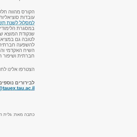
הקורס מהווה חלק 
עובדות סוציאליו
למסלול לשנת תש
במסגרת הלימודים
שנקודת המוצא שלה
לטובה גם במציאו
להשפעה חברתית -
השיח האקדמי והמק
חברתית ושיפור רו
הצטרפו אלינו לחו
לבירורים נוספים
@tauex.tau.ac.il
כתבה מאת: גלית ה