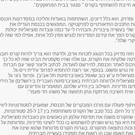
א חייבת להשתתף בקורס " סנגור בבית המחוקקים".
 ומדויק. הוא כלל דיונים, השתתפות בוועדות והליכה במסדרונות הכנסת
 התכנים התיאורטיים לפרקטיקה
.
המפגשים בכנסת הגדילו את
לי בעשייה ציבורית, והבהירו לי עד כמה עובדות סוציאליות יכולות
רס הפך את קידום המדיניות לנגיש וזמין לכל אחת, אפילו למי שזה לא
קרי שלה
."
זה מדויק בכל הנוגע לזכויות אדם, ולדעתי הוא צריך להיות קורס חובה
טה שלקחה את הקורס, גם אלה שהיו סקפטיות הבינו שזה לא כל כך
כנס לאתר הכנסת, להירשם לוועדות, לכתוב וליצור קשר עם חברות
 זה נגיש ופשוט
.
בנוסף, אני רוצה להחמיא לפרופ' עידית וייס-גל
וציאלית ע"ש בוב שאפל באוניברסיטת תל-אביב) ופרופ' ג'וני גל
סוציאלית ולרווחה חברתית באוניברסיטה העברית בירושלים) על הידע
 מדיניות. השילוב בין הידע שלהם, המאמרים והדיונים עם
זווית חשיבה מרתקת ונתן תחושה של משהו חד-פעמי".
תוף פעולה עם מרכז המבקרים של הכנסת, שמעניק לסטודנטיות ליווי
ך כל היום.
בכל סבב של הקורס משתתפות בין 17 ל-20 סטודנטיות,
שהקורס משנה את תפיסת עולמן הן כאנשים והן כעובדות סוציאליות.
 היא גוף נגיש ושניתן להשתמש בו ככלי לשינוי מדיניות, ומדווחות על
כוח כתוצאה מהקורס. בוגרות הקורס מדווחות שהוא שינה את
ואת האופן שבו הן רואות את תפקידן בעשייה חברתית
.