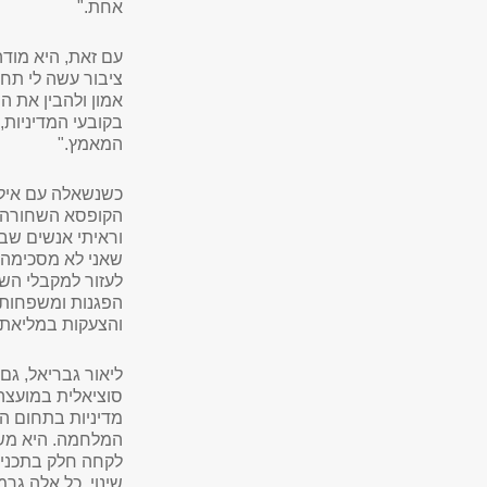
אחת."
עם זאת, היא מודה
ציבור עשה לי תחו
אמון ולהבין את המ
בקובעי המדיניות,
המאמץ."
כשנשאלה עם אילו 
הקופסא השחורה ש
וראיתי אנשים שבא
שאני לא מסכימה 
לעזור למקבלי השיר
הפגנות ומשפחות 
והצעקות במליאת 
ליאור גבריאל, גם
סוציאלית במועצה 
מדיניות בתחום ה
המלחמה. היא משת
לקחה חלק בתכנית 
שינוי. כל אלה גר