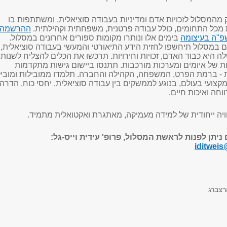
מהמסלול לזכויות אדם ומדיניות בעבודה סוציאלית, ומשתתפות בו
ת מכל התחומים, כולל עבודה פרטנית, משפחתית וקהילתית.
ההרשמה
פ"ה בעיצומה
בימים אלו ונותרו מקומות ספורים אחרונים במסלול.
 במסלול תיחשפו לחזית הידע התיאורטי והמעשי בעבודה סוציאלית,
 היא כבוד האדם, זכויות וחירויות. תרכשו את הכלים להצליח לשנות
ת של איומים ומערכות מורכבות. תתנסו ביישום גישות מתקדמות
 ברמת הפרט, המשפחה, הקהילה והחברה. תלמדו ממובילות ומוביל
צועי בעולם, בנוגע לממשקים בין עבודה סוציאלית, יחסי כוח, הדרה
וחה ואיכות חיים
.
ויה ייחודית של למידה מעמיקה, מאתגרת ואקטואלית מתמיד
.
 ניתן לפנות לראשת המסלול, פרופ' עידית וייס-גל:
iditweis
רצברג