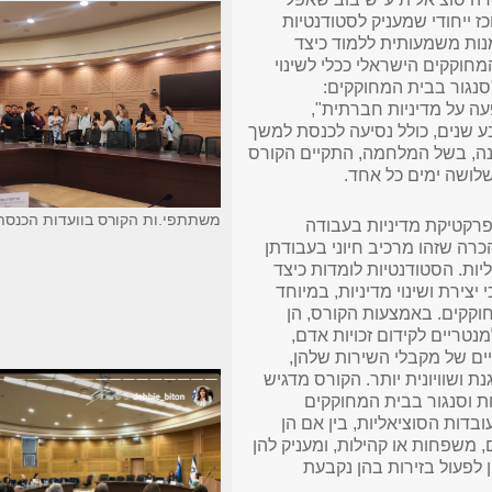
ז ייחודי שמעניק לסטודנטיות
נות משמעותית ללמוד כיצד
וקקים הישראלי ככלי לשינוי
"סנגור בבית המחוקקים:
 על מדיניות חברתית",
 שנים, כולל נסיעה לכנסת למשך
ה, בשל המלחמה, התקיים הקורס
לושה ימים כל אחד.
משתתפי.ות הקורס בוועדות הכנסת
רקטיקת מדיניות בעבודה
כרה שזהו מרכיב חיוני בעבודתן
יות. הסטודנטיות לומדות כיצד
צירת ושינוי מדיניות, במיוחד
וקקים. באמצעות הקורס, הן
נטריים לקידום זכויות אדם,
ים של מקבלי השירות שלהן,
ת ושוויונית יותר. הקורס מדגיש
ת וסנגור בבית המחוקקים
ובדות הסוציאליות, בין אם הן
 משפחות או קהילות, ומעניק להן
 לפעול בזירות בהן נקבעת