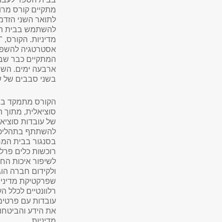
מתקיים קורס מרוכ
לתואר השני הזדמ
להשתמש בבית המח
מדיניות. הקורס, 
אסטרטגיה להשפעה
המתקיים כבר שבע
ארבעה ימים. השנ
בשני סבבים של ש
הקורס מתמקד בפ
סוציאלית, מתוך ה
של עובדות סוציאל
להשתתף בתהליכי י
בסנגור בבית המח
רוכשות כלים פרלמ
לשיפור איכות החי
ולקידום חברה הוגנ
שפרקטיקת מדיניו
רלוונטיים לכלל הע
עובדות עם פרטים,
את הידע והביטחון
מדיניות.