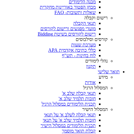
מבנה הלימודים
מבחן הפטור באוריינות מחקרית
שאלות ותשובות- FAQ
רישום וקבלה
תנאי הקבלה
מועדי מפגשים ורישום לקורסים
רישום לקורסים בשיטת Bidding
קורסים וסילבוסים
מערכת שעות
כללי כתיבה אקדמית APA
לוח בחינות - תש"ף
נהלי לימודים
תקנון
תואר שלישי
מידע
אודות
המסלול הרגיל
תנאי קבלה שלב א'
חובות תלמיד שלב א'
תכנית הלימודים במסלול הרגיל
המסלול הישיר
תנאי קבלה לשלב א' על תנאי
חובות תלמיד שלב א' על תנאי
תכנית הלימודים במסלול הישיר
קבלת תואר מוסמך