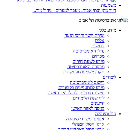
דיור מוגן ובתי אבות: מעבר למגורים - ניהול מור...
מידע כללי
יצירת קשר ודרכי הגעה
אלפון
דרושים
נהלי האוניברסיטה
מכרזים
מידע לשעת חירום
מבקרת האוניברסיטה
תקנון משמעת ופסקי דין
לימודים
רישום לאוניברסיטה
מידע למתעניינים בלימודים
חישוב סיכויי קבלה לתואר ראשון
לוח שנת הלימודים
ידיעונים
כניסה לאזור האישי
סגל ומינהלה
אגפים ומשרדי מינהלה
ארגון הסגל המנהלי
ארגון הסגל האקדמי הבכיר