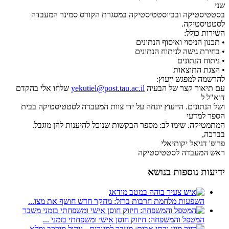
שני
בסטטיסטיקה ובביוסטטיסטיקה במסגרת הקורס סמינר המעבדה
לסטטיסטיקה.
השירות כולל:
• תכנון הניסוי ואיסוף הנתונים
• בחירת גישה לניתוח הנתונים
• ניתוח הנתונים
• הצגת התוצאות
להרשמה למפגש ייעוץ:
עם תיאור קצר של הבעיה
yekutiel@post.tau.ac.il
שלחו אלי בהקדם
דוא"ל ל
ושל הנתונים. הייעוץ יונחה על ידי צוות המעבדה לסטטיסטיקה בבית
הספר למדעי
המתמטיקה. שימו לב: מספר הבקשות שנוכל להיענות להן מוגבל.
בברכה,
פרופ' דניאל יקותיאלי
ראש המעבדה לסטטיסטיקה
ידיעות נוספות בנושא
השפעות מלחמת חרבות ברזל: מחקר חדש חושף את מצו...
המטפל והמשפחה: חיזוק חוסן אישי ומשפחתי בזמני ...