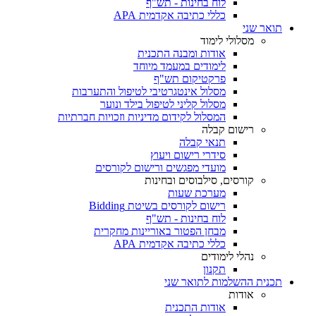
לוח בחינות - תש"ף
כללי כתיבה אקדמית APA
תואר שני
מסלולי לימוד
אודות ומבנה התכנית
לימודים במעמד מיוחד
פרקטיקום תש"ף
מסלול אינטגרטיבי לטיפול והתערבות
מסלול קליני לטיפול בילד ונוער
המסלול לקידום מדיניות וזכויות חברתיות
רישום קבלה
תנאי קבלה
סידרי רישום ויעוץ
מועדי מפגשים ורישום לקורסים
קורסים, סילבוסים ובחינות
מערכת שעות
רישום לקורסים בשיטת Bidding
לוח בחינות - תש"ף
מבחן הפטור באוריינות מחקרית
כללי כתיבה אקדמית APA
נהלי לימודים
תקנון
תכנית ההשלמות לתואר שני
אודות
אודות התכנית