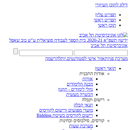
דילוג לתוכן העיקרי
תפריט עליון
תפריט ראשי
תוכן ראשי
ידיעון תשפ"א 2020-21
בית הספר לעבודה סוציאלית ע"ש בוב שאפל
אוניברסיטת תל אביב
מערכת פניות
אזור אישי לסטודנטים.יות
להרשמה
תואר ראשון
אודות התכנית
אודות
מבנה הלימודים
נהלי לימודים - תקנון
הכשרה מעשית
רישום וקבלה
תנאי קבלה
מועדי מפגשים ורישום לקורסים
רישום לקורסים בשיטת Bidding
קורסים, סילבוסים ובחינות
מערכת שעות