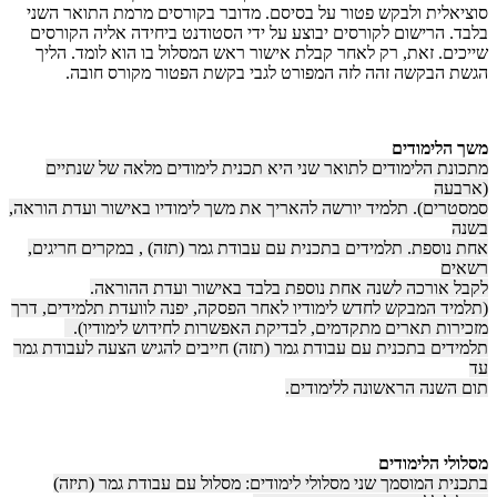
סוציאלית ולבקש פטור על בסיסם. מדובר בקורסים מרמת התואר השני
בלבד. הרישום לקורסים יבוצע על ידי הסטודנט ביחידה אליה הקורסים
שייכים. זאת, רק לאחר קבלת אישור ראש המסלול בו הוא לומד. הליך
הגשת הבקשה זהה לזה המפורט לגבי בקשת הפטור מקורס חובה.
משך הלימודים
מתכונת הלימודים לתואר שני היא תכנית לימודים מלאה של שנתיים
(ארבעה
סמסטרים). תלמיד יורשה להאריך את משך לימודיו באישור ועדת הוראה,
בשנה
אחת נוספת. תלמידים בתכנית עם עבודת גמר (תזה) , במקרים חריגים,
רשאים
לקבל אורכה לשנה אחת נוספת בלבד באישור ועדת ההוראה.
(תלמיד המבקש לחדש לימודיו לאחר הפסקה, יפנה לוועדת תלמידים, דרך
מזכירות תארים מתקדמים, לבדיקת האפשרות לחידוש לימודיו).
תלמידים בתכנית עם עבודת גמר (תזה) חייבים להגיש הצעה לעבודת גמר
עד
תום השנה הראשונה ללימודים.
מסלולי הלימודים
בתכנית המוסמך שני מסלולי לימודים: מסלול עם עבודת גמר (תיזה)