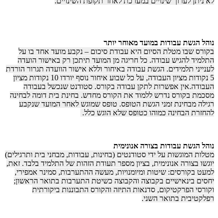
לא ניתן לערוך שינויים במערכת לאחר תקופת השינויים.
נוהל הגשת עבודות במועד מאוחר יותר
בקורס שבו מטלת הסיום היא עבודת סיכום – נקבע מועד אחד בו על
התלמיד להגיש עבודה. כל חריגה מן המועד תיתכן רק באישור הועדה
לענייני תלמידים. הגשת עבודה באיחור וללא אישור הוועדה תגרור הורדת
5 נקודות מציון העבודה, על כל שבוע איחור נוסף יורדו 10 נקודות מציון
העבודה.אין אפשרות לתקן עבודה בקורס. סטודנט שנכשל בעבודה
מסכמת בקורס נדרש ללמוד את הקורס מחדש. בחינת בית דומה לבחינה
רגילה מבחינת זמני הגשת הטופס. טופס שמוגש לאחר המועד שנקבע
להחזרת הבחינה כמוהו כטופס שלא הוגש כלל.
נוהל הגשת עבודות בצורה אנונימית
מטלות המוגשות על ידי סטודנטים (בחינות, עבודות, מבחני בית ותרגילים)
יוגשו בצורה אנונימית, בציון מספר תעודת הזהות של התלמיד בלבד. זאת,
למעט בקורסים: שיטות ומיומנויות, מעשה ההתערבות, סמינר אמפירי,
יחסים בינאישיים בקבוצה והקבוצה כשיטת התערבות בתואר הראשון;
וקורסי הפרקטיקום, סדנאות התיזה והקורס התבוננות ביקורתית
רפלקטיבית בתואר השני.