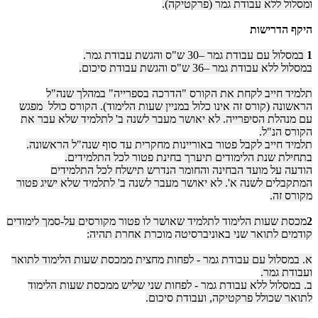
ומסלול ללא עבודת גמר (פרקטיקה).
היקף הדרישות
1
במסלול עם עבודת גמר –30 ש"ס והגשת עבודת גמר.
במסלול ללא עבודת גמר –36 ש"ס והגשת עבודת סיכום.
תלמיד חייב לקחת את הקורס "הדרכה בספרייה" במהלך שנה"ל
הראשונה (קורס זה אינו כלול במניין שעות הלימוד). הקורס כולל מפגש
עם מנהלת הסיפרייה. לא יאושר מעבר לשנה ב' לתלמיד שלא עבר את
הקורס הנ"ל.
תלמיד חייב לקבל פטור באוריינות מחקרית עד סוף שנה"ל הראשונה.
בתחילת שנת הלימודים תיערך בחינת פטור לכל התלמידים.
הודעה על מועד הבחינה והחומר הנדרש תישלח לכל התלמידים
המתקבלים לשנה א'. לא יאושר מעבר לשנה ב' לתלמיד שלא ישיג פטור
מקורס זה.
2
מכסת שעות הלימוד לתלמיד שאושר לו פטור מקורסים על-סמך לימודים
קודמים לתואר שני באוניברסיטה מוכרת אחרת תהיה:
א. במסלול עם עבודת גמר - לפחות מחצית ממכסת שעות הלימוד לתואר
ועבודת גמר.
ב. במסלול ללא עבודת גמר - לפחות שני שליש ממכסת שעות הלימוד
לתואר שכולל פרקטיקה, ועבודת סיכום.