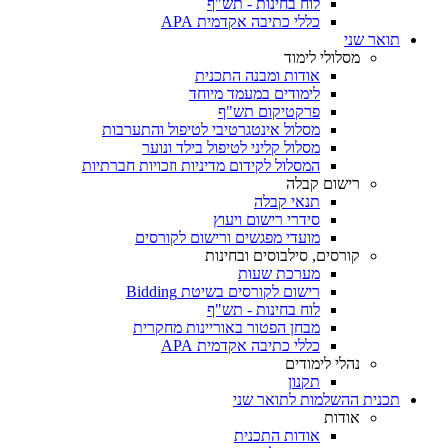
לוח בחינות - תש"ף
כללי כתיבה אקדמית APA
תואר שני
מסלולי לימוד
אודות ומבנה התכנית
לימודים במעמד מיוחד
פרקטיקום תש"ף
מסלול אינטגרטיבי לטיפול והתערבות
מסלול קליני לטיפול בילד ונוער
המסלול לקידום מדיניות וזכויות חברתיות
רישום קבלה
תנאי קבלה
סידרי רישום ויעוץ
מועדי מפגשים ורישום לקורסים
קורסים, סילבוסים ובחינות
מערכת שעות
רישום לקורסים בשיטת Bidding
לוח בחינות - תש"ף
מבחן הפטור באוריינות מחקרית
כללי כתיבה אקדמית APA
נהלי לימודים
תקנון
תכנית ההשלמות לתואר שני
אודות
אודות התכנית