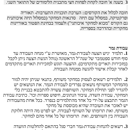
3
בשנה א' חובה לקחת לפחות חצי מתכנית הלימודים של התואר השני.
חובה לכלול את הקורסים:: הערכת תוכניות התערבות- תאוריה
ופרקטיקה, במסלול עם תיזה סדנאות המחקר (במסלול תיזה איכותנית
גם הקורס "מבוא למחקר איכותני") ולעמוד בבחינת הפטור באוריינות
מחקרית ובהדרכה בספרייה.
עבודת גמר
1.
תלמיד יגיש הצעה לעבודת-גמר, מאושרת ע"י מנחה העבודה עד
סוף חודש ספטמבר של שנה"ל הראשונה (נוהל הגשת הצעה ניתן לקבל
במזכירות תארים מתקדמים). ההצעה תוגש למזכירות תארים מתקדמים
לאחר קבלת אישור להגשה ממנחה העבודה.
2.
תלמידים רשאים לעסוק במחקר משותף, בתנאי שניתן יהיה לגזור
מהמחקר המשותף נושאים נפרדים לעבודת הגמר. את הנושאים יש
להגדיר לפני תחילת המחקר. השותפות עשויה להתבטא בבניית כלי
המחקר, עבודת השדה, עיבוד הנתונים, חיפוש ספרות וכד'. כתיבת עבודת
הגמר תתבצע על-ידי כל אחד מהתלמידים בנפרד. בכל אחת מהעבודות
יש לאזכר את העובדה שהיא מבוססת על מחקר
משותף, ואת תרומתו של השותף לעבודה. יש לפרט מה היתה חלוקת
העבודה בין השותפים, ואת תרומתו של כל אחד מהם למחקר.
3.
רשאים להנחות עבודת-גמר חברי סגל בהתאם להחלטות הוועדה