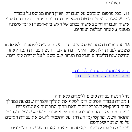
באנגלית.
14.
בכל פרסום המבוסס על העבודה, יצויין היותו מבוסס על עבודת
גמר שנעשתה באוניברסיטת תל-אביב בהדרכת המנחים. כל פרסום לפני
אישור העבודה חייב באישור בכתב של ראש בית-הספר (או מי שימונה
מטעמו), לאחר המלצת המנחים.
15
. את עבודת הגמר יש להגיש עד סוף השנה השניה ללימודים
ולא יאוחר
משבוע
לפני תחילת שנת הלימודים העוקבת. הגשת עבודת הגמר לאחר
תחילת שנת הלימודים העוקבת תגרור קנס בשכ"ל על "גרירת לימודים".
תיזה איכותנית - הנחיות לסטודנט
תיזה כמותית - הנחיות לסטודנט
נוהל הגשת עבודת סיכום ללומדים ללא תזה
1
מטרת עבודת הסיכום היא לשקף את תהליך הלמידה שבוצעה במהלך
סדנת הפרקטיקה/הפרקטיקום וזאת מתוך התבוננות אינטגרטיבית
וביקורתית המסתמכת על ידע תאורטי, אמפירי, מושגי – שנלמד בקורסי
התואר השני, ופרקטי (מן השדה). על התלמיד להגיש את עבודת הסיכום
על-פי המועד שיפורסם
ע
ל
ידי
מורי
הפרקטיקום
ולא
יאוחר
מהיום
האחרון
של
שנת
הלימודים
.