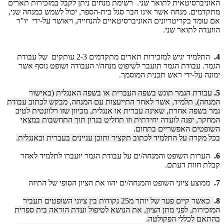
האוניברסיטאית לתואר שני. רשימת מנחים ניתן לקבל במזכירות תארים
מתקדמים. מנחה אשר אינו חבר סגל בית-הספר, יכול לשמש כמנחה שני,
אם עומד בקריטריונים האוניברסיטאיים להנחייה, ויאושר על-ידי יו"ר
הוועדה לתואר שני.
4.
התלמיד יגיש למזכירות תארים מתקדמים 2-3 עותקים של עבודת
הגמר. עבודת הגמר תועבר לשיפוט מנחה/י העבודה ושופט נוסף אשר
ימונה על-ידי ראש תכנית המוסמך.
5.
עבודת הגמר תוגש בשפה העברית או בשפה האנגלית (באישור
המנחה), תלמיד, אשר לאחר התייעצות עם המנחה, מבקש לכתוב עבודת
גמר בשפה אחרת, שאינה עברית או אנגלית, מכיוון שזו רלוונטית לטיב
המחקר, יפנה לועדה יחידתית וזו תחליט בנדון תוך התחשבות במצאי
השופטים האפשריים בתחום.
בכל מקרה על התלמיד לכתוב תקציר ותוכן עניינים בעברית ובאנגלית.
6.
הערות השופט והמנחה/ים על עבודת הגמר יועברו לתלמיד לאחר
קבלת חוות דעתם.
7.
ממוצע ציוני השופט והמנחה/ים יהוו את הציון הסופי של התיזה
8.
כאשר קיים פער של יותר מ25 נקודות בין ציוני השופטים תעביר
המזכירות, לפני מתן הציון, את הנושא לטיפול ועדת הוראה בית ספרית
בהתאם לכללי הפקולטה.