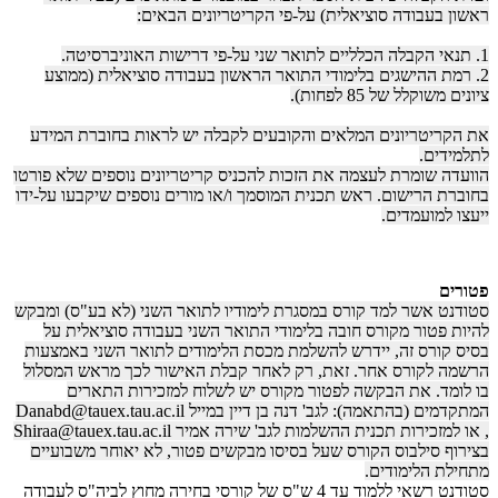
ראשון בעבודה סוציאלית) על-פי הקריטריונים הבאים:
1. תנאי הקבלה הכלליים לתואר שני על-פי דרישות האוניברסיטה.
2. רמת ההישגים בלימודי התואר הראשון בעבודה סוציאלית (ממוצע
ציונים משוקלל של 85 לפחות).
את הקריטריונים המלאים והקובעים לקבלה יש לראות בחוברת המידע
לתלמידים.
הוועדה שומרת לעצמה את הזכות להכניס קריטריונים נוספים שלא פורטו
בחוברת הרישום. ראש תכנית המוסמך ו/או מורים נוספים שיקבעו על-ידו
ייעצו למועמדים.
פטורים
סטודנט אשר למד קורס במסגרת לימודיו לתואר השני (לא בע"ס) ומבקש
להיות פטור מקורס חובה בלימודי התואר השני בעבודה סוציאלית על
בסיס קורס זה, יידרש להשלמת מכסת הלימודים לתואר השני באמצעות
הרשמה לקורס אחר. זאת, רק לאחר קבלת האישור לכך מראש המסלול
בו לומד. את הבקשה לפטור מקורס יש לשלוח למזכירות התארים
המתקדמים (בהתאמה): לגב' דנה בן דיין במייל Danabd@tauex.tau.ac.il
, או למזכירות תכנית ההשלמות לגב' שירה אמיר Shiraa@tauex.tau.ac.il
בצירוף סילבוס הקורס שעל בסיסו מבקשים פטור, לא יאוחר משבועיים
מתחילת הלימודים.
סטודנט רשאי ללמוד עד 4 ש"ס של קורסי בחירה מחוץ לביה"ס לעבודה