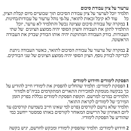
ערעור על ציון עבודת סיכום
תלמיד יוכל לערער על ציון עבודת הסיכום תוך שבועיים מיום קבלת הציון,
כל עוד לא קיבל זכאות לתואר, על-פי נוהל ערעור על עבודות/בחינות.
1
במקרה של עבודת סיכום שציונה נכשל והתלמיד לא ערער, יוכל
התלמיד לתקן את העבודה והציון הסופי יהיה ממוצע הציונים של שתי
העבודות. בודק העבודה המתוקנת יהיה אותו הבודק שבדק את העבודה
הראשונה.
2
במקרה של ערעור על עבודת הסיכום לתואר, כאשר העבודה ניתנת
לבדיקה לבודק נוסף, הציון הסופי יהיה ממוצע הציונים של שני הבודקים.
הפסקת לימודים וחידוש לימודים
1
הפסקת לימודים: תלמיד שהחליט להפסיק את לימודיו חייב להודיע על
כך בבקשה מנומקת למזכירות התארים המתקדמים בביה"ס ולמדור
תלמידים במרכז למרשם. תקופת הפסקת לימודים נכללת בפרק הזמן
המירבי של לימודים לקראת התואר.
תלמיד שלא נרשם לקורסים (פרט למי שאינו חייב בשמיעת קורסים) עד
ליום האחרון של הרישום המאוחר לקורסים באותו סמסטר ייחשב כמי
שהודיע על הפסקת לימודיו.
2
חידוש לימודים: תלמיד שהפסיק לימודיו ומבקש לחדשם, יגיש בקשה