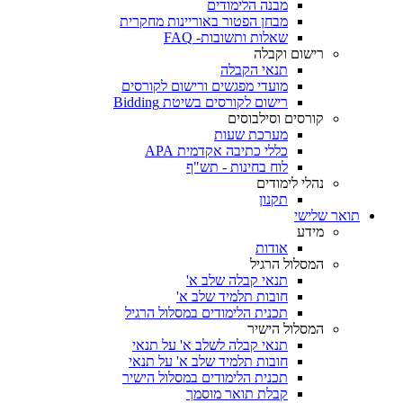
מבנה הלימודים
מבחן הפטור באוריינות מחקרית
שאלות ותשובות- FAQ
רישום וקבלה
תנאי הקבלה
מועדי מפגשים ורישום לקורסים
רישום לקורסים בשיטת Bidding
קורסים וסילבוסים
מערכת שעות
כללי כתיבה אקדמית APA
לוח בחינות - תש"ף
נהלי לימודים
תקנון
תואר שלישי
מידע
אודות
המסלול הרגיל
תנאי קבלה שלב א'
חובות תלמיד שלב א'
תכנית הלימודים במסלול הרגיל
המסלול הישיר
תנאי קבלה לשלב א' על תנאי
חובות תלמיד שלב א' על תנאי
תכנית הלימודים במסלול הישיר
קבלת תואר מוסמך