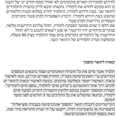
לחידוש למזכירות תארים מתקדמים לא יאוחר מסוף חודש יוני של השנה
בו הוא מבקש לחדש את לימודיו. בקשתו תובא לדיון בוועדת התלמידים
לתואר שני. בעת חידוש לימודיו, התלמיד יחוייב במלוא תכנית הלימודים
שתונהג בעת חידוש לימודיו. תיבדק האפשרות למתן פטור מקורסים
העומדים בדרישות למתן פטור.
אם חלפו 5 שנים ממועד הפסקת לימודיו, תחול עליהם התיישנות מלאה.
במקרים מיוחדים יהיו הרקטור או סגנו רשאים לקבוע כי לא תחול
התיישנות על הלימודים בקורסים בהם עמד התלמיד בציון 80 ומעלה,
ובהמלצת ועדת תלמידים של התואר השני.
זכאות לתואר מוסמך
תלמיד אשר סיים את כל חובותיו האקדמיים ועמד בתנאים הנוספים
הנדרשים ע"י האוניברסיטה (שכ"ל, החזרת ספרים וכיו"ב), זכאי לאישור
זכאות. האישור יימסר בשלושה עותקים. בקשה לאישור זכאות לתואר יש
להגיש דרך אתר האינטרנט ב"מידע אישי לתלמיד, טופס סיום לימודים".
תעודת המוסמך תוענק בטקס חלוקת התעודות הקרוב למועד סיום
לימודיו, ובתנאי שהשלים את כל ההליכים עד 3 חודשים לפני מועד
הטקס.
הקריטריונים לקבלת תואר "מוסמך אוניברסיטה בעבודה סוציאלית"
בהצטיינות או בהצטיינות יתרה, ייקבעו על ידי ועדת ההוראה מידי שנה,
וזאת בכפוף לנוהל האוניברסיטאי.