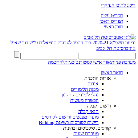
דילוג לתוכן העיקרי
תפריט עליון
תפריט ראשי
תוכן ראשי
ידיעון תשפ"א 2020-21
בית הספר לעבודה סוציאלית ע"ש בוב שאפל
אוניברסיטת תל אביב
מערכת פניות
אזור אישי לסטודנטים.יות
להרשמה
תואר ראשון
אודות התכנית
אודות
מבנה הלימודים
נהלי לימודים - תקנון
הכשרה מעשית
רישום וקבלה
תנאי קבלה
מועדי מפגשים ורישום לקורסים
רישום לקורסים בשיטת Bidding
קורסים, סילבוסים ובחינות
מערכת שעות