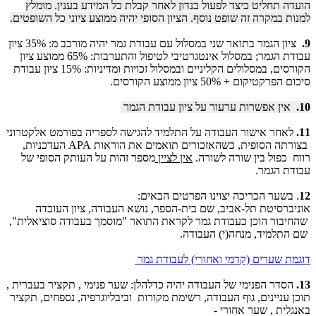
הועדה תחליט כיצד לפעול בנדון לאחר קבלת כל המידע בענין. מומלץ
למנות במקרה זה שופט נוסף. הציון הסופי יהיה ממוצע ציוני כל השופטים.
9.
ציון הגמר בתואר שני במסלול עם עבודת גמר יהיה מורכב מ: 35% ציון
עבודת הגמר; במסלול אינטגרטיבי לטיפול והתערבות: 65% ממוצע ציון
הקורסים, במסלולים הקליניים ובמסלול זכויות ומדיניות: 15% ציון עבודת
סיכום הפרקטיקום + 50% ציון ממוצע הקורסים.
10.
אין אפשרות ערעור על ציון עבודת הגמר
11.
לאחר אישור העבודה על התלמיד להגישה לספריה בפורמט אלקטרוני
בצורתה הסופית, כשהאזכורים תואמים את הוראות APA העדכניות,
רווח כפול בין שורה לשורה.
אין לציין
מספר זהות על העותק הסופי של
עבודת הגמר.
12
. בשער הכריכה יצוינו הפרטים הבאים:
אוניברסיטת תל-אביב, שם בית-הספר, נושא העבודה, ציון העובדה
שהחיבור הוכן כעבודת גמר לקראת התואר "מוסמך בעבודה סוציאלית",
שם התלמיד, מנחה(י) העבודה.
דוגמת שערים (קדמי ואחורי) לעבודת גמר
13.
הסדר הפנימי של העבודה יהיה כדלהלן: שער פנימי , תקציר בעברית ,
תוכן עניינים, גוף העבודה, רשימת מקורות וביבליוגרפיה, נספחים, תקציר
באנגלית , שער אחורי -