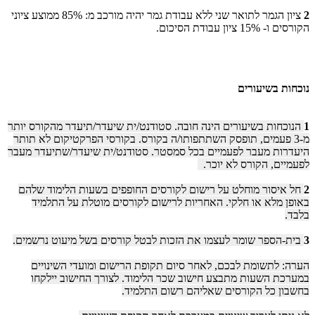
2
ציון הגמר לתואר שני ללא עבודת גמר יהיה מורכב מ: 85% ממוצע ציוני
הקורסים ו- 15% ציון עבודת הסיכום.
נוכחות בשיעורים
1
הנוכחות בשיעורים הינה חובה. סטודנט/ית שיעדר/תיעדר מהקורס יותר
מ-3 פעמים, תופסק השתתפותו/ה בקורס. בקורסי הפרקטיקום לא תותר
היעדרות מעבר לפעמיים בכל סמסטר. סטודנט/ית שיעדר/שתיעדר מעבר
לפעמיים, הקורס לא יוכר. ​
2
חל איסור מוחלט על רישום לקורסים החופפים בשעות הלימוד שלהם
באופן מלא או חלקי. האחריות לרישום לקורסים מוטלת על התלמיד
בלבד.
3
בית-הספר שומר לעצמו את הזכות לבטל קורסים בשל מיעוט נרשמים.
הערה: לתשומת לבכם, לאחר סיום תקופת הרישום ומועדי השינויים
במערכת השעות מתבצע חישוב שכר הלימוד. לצורך החישוב יילקחו
בחשבון כל הקורסים שאליהם רשום התלמיד.