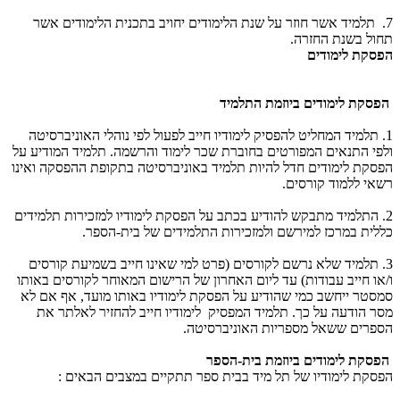
7. תלמיד אשר חוזר על שנת הלימודים יחויב בתכנית הלימודים אשר
תחול בשנת החזרה.
הפסקת לימודים
הפסקת לימודים ביוזמת התלמיד
1. תלמיד המחליט להפסיק לימודיו חייב לפעול לפי נוהלי האוניברסיטה
ולפי התנאים המפורטים בחוברת שכר לימוד והרשמה. תלמיד המודיע על
הפסקת לימודים חדל להיות תלמיד באוניברסיטה בתקופת ההפסקה ואינו
רשאי ללמוד קורסים.
2. התלמיד מתבקש להודיע בכתב על הפסקת לימודיו למזכירות תלמידים
כללית במרכז למירשם ולמזכירות התלמידים של בית-הספר.
3. תלמיד שלא נרשם לקורסים (פרט למי שאינו חייב בשמיעת קורסים
ו/או חייב עבודות) עד ליום האחרון של הרישום המאוחר לקורסים באותו
סמסטר ייחשב כמי שהודיע על הפסקת לימודיו באותו מועד, אף אם לא
מסר הודעה על כך. תלמיד המפסיק לימודיו חייב להחזיר לאלתר את
הספרים ששאל מספריות האוניברסיטה.
הפסקת לימודים ביוזמת בית-הספר
הפסקת לימודיו של תל מיד בבית ספר תתקיים במצבים הבאים :