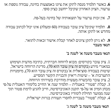
6.
כאשר תלמיד מנסה לתקן את ציונו באמצעות בחינה, עבודה נוספת או
ערעור, הציון האחרון שקיבל ייחשב כציון סופי.
7.
אין זכות ערעור על תוצאותיה של בחינה בעל-פה.
8.
תלמיד שקיבל ציון עובר בעבודה (60 ומעלה) אינו יכול לכתוב עבודה
מחדש או לתקן אותה.
9.
לא ניתן לתקן ציונים לאחר קבלת אישור זכאות לתואר.
תנאי מעבר
תנאי מעבר משנה א' לשנה ב'
1. ציון עובר בקורסים: מבוא לרווחה חברתית, כתיבה מדעית ושימוש
במאגרי מידע (
בקורס זה ציון עובר הוא 70
), מדינת הרווחה בישראל,
שיטות בעבודה סוציאלית א' (בקורס זה ציון עובר הוא 70), מיומנויות
התערבות א' – שיטות ריאיון והבניית הקשר המסייע.
2. ציון עובר בהכשרה מעשית מודרכת בשירותי הרווחה.
3. קבלת "פטור" באנגלית – תלמיד שנה א' החייב בלימודי האנגלית על-פי
מבחן המיון או על-פי תקנון האוניברסיטה, חייב להגיע לרמת פטור תוך
שנה ממועד תחילת לימודיו באוניברסיטה.
4. קבלת "פטור" בעברית לחסרי תעודת בגרות ישראלית.
תנאי מעבר משנה ב' לשנה ג'