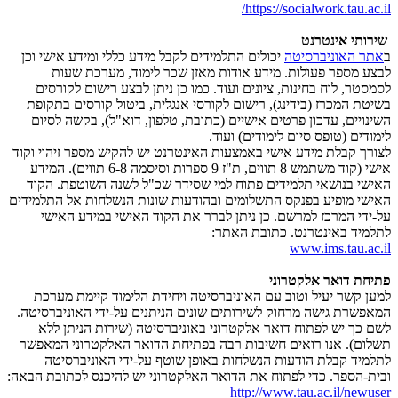
https://socialwork.tau.ac.il/
שירותי אינטרנט
ב
אתר האוניברסיטה
יכולים התלמידים לקבל מידע כללי ומידע אישי וכן
לבצע מספר פעולות. מידע אודות מאזן שכר לימוד, מערכת שעות
לסמסטר, לוח בחינות, ציונים ועוד. כמו כן ניתן לבצע רישום לקורסים
בשיטת המכרז (בידינג), רישום לקורסי אנגלית, ביטול קורסים בתקופת
השינויים, עדכון פרטים אישיים (כתובת, טלפון, דוא"ל), בקשה לסיום
לימודים (טופס סיום לימודים) ועוד.
לצורך קבלת מידע אישי באמצעות האינטרנט יש להקיש מספר זיהוי וקוד
אישי (קוד משתמש 8 תווים, ת"ז 9 ספרות וסיסמה 6-8 תווים). המידע
האישי בנושאי תלמידים פתוח למי שסידר שכ"ל לשנה השוטפת. הקוד
האישי מופיע בפנקס התשלומים ובהודעות שונות הנשלחות אל התלמידים
על-ידי המרכז למרשם. כן ניתן לברר את הקוד האישי במידע האישי
לתלמיד באינטרנט. כתובת האתר:
www.ims.tau.ac.il
פתיחת דואר אלקטרוני
למען קשר יעיל וטוב עם האוניברסיטה ויחידת הלימוד קיימת מערכת
המאפשרת גישה מרחוק לשירותים שונים הניתנים על-ידי האוניברסיטה.
לשם כך יש לפתוח דואר אלקטרוני באוניברסיטה (שירות הניתן ללא
תשלום). אנו רואים חשיבות רבה בפתיחת הדואר האלקטרוני המאפשר
לתלמיד קבלת הודעות הנשלחות באופן שוטף על-ידי האוניברסיטה
ובית-הספר. כדי לפתוח את הדואר האלקטרוני יש להיכנס לכתובת הבאה:
http://www.tau.ac.il/newuser