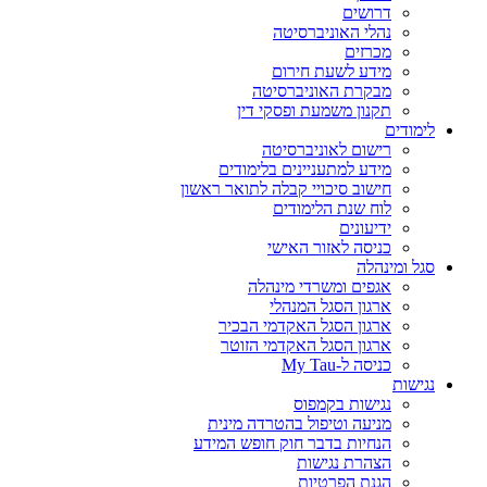
דרושים
נהלי האוניברסיטה
מכרזים
מידע לשעת חירום
מבקרת האוניברסיטה
תקנון משמעת ופסקי דין
לימודים
רישום לאוניברסיטה
מידע למתעניינים בלימודים
חישוב סיכויי קבלה לתואר ראשון
לוח שנת הלימודים
ידיעונים
כניסה לאזור האישי
סגל ומינהלה
אגפים ומשרדי מינהלה
ארגון הסגל המנהלי
ארגון הסגל האקדמי הבכיר
ארגון הסגל האקדמי הזוטר
כניסה ל-My Tau
נגישות
נגישות בקמפוס
מניעה וטיפול בהטרדה מינית
הנחיות בדבר חוק חופש המידע
הצהרת נגישות
הגנת הפרטיות