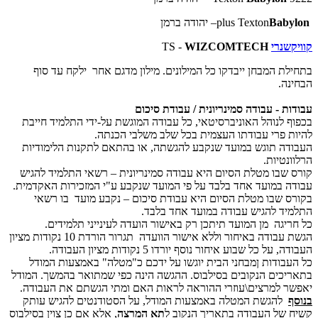
Babylon
plus Texton
– יהודה ברמן
קוויקשנרי
WIZCOMTECH
TS -
בתחילת המבחן ייבדקו כל המילונים. מילון מדגם אחר ילקח עד סוף
הבחינה.
עבודות - עבודה סמינריונית / עבודת סיכום
בכפוף לנוהל האוניברסיטאי, כל עבודה המוגשת על-ידי התלמיד חייבת
להיות פרי עבודתו העצמית בכל שלב משלבי הכנתה.
העבודה תוגש במועד שנקבע להגשתה, או בהתאם לתקנות הלימודיות
הרלוונטיות.
קורס שבו מטלת הסיום היא עבודה סמינריונית – רשאי התלמיד להגיש
עבודה במועד אחד בלבד על פי המועד שנקבע ע"י המזכירות האקדמית.
בקורס שבו מטלת הסיום היא עבודת סיכום – נקבע מועד בו רשאי
התלמיד להגיש עבודה במועד אחד בלבד.
כל חריגה מן המועד תיתכן רק באישור הועדה לעינייני תלמידים.
הגשת עבודה באיחור וללא אישור הוועדה תגרור הורדת 10 נקודות מציון
העבודה, על כל שבוע איחור נוסף יורדו 5 נקודות מציון העבודה.
כל העבודות ןמבחני הבית יוגשו על ידכם כ"מטלה" באמצעות המודל
בתאריכים הנקובים בסילבוס. ההגשה הינה כפי שמתואר בהמשך. המודל
יאפשר למרצים\עוזרי ההוראה לראות האם ומתי הגשתם את העבודה.
בנוסף
להגשת המטלה באמצעות המודל, על הסטודנטים להגיש עותק
קשיח של העבודה בתאריך הנקוב ל
תא המרצה
, אלא אם כן צוין בסילבוס