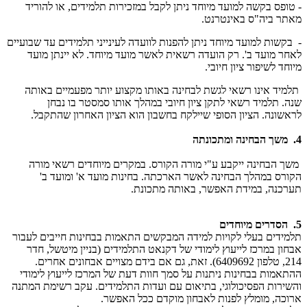
- טופס בקשה למועד מיוחד ניתן לקבל במזכירות תלמידים, או להוריד
מאתר ביה"ס באינטרנט.
- בקשות למועד מיוחד ניתן להפנות לוועדה לעינייני תלמידים עד שבועיים
לאחר מועד ב'. רק הועדה רשאית לאשר מועד מיוחד. לא יינתן מועד
מיוחד לשיפור ציון חיובי.
תלמיד אינו רשאי לגשת לבחינה באותו מקצוע יותר מפעמיים באותה
שנה. תלמיד רשאי לתקן ציון חיובי במהלך אותו סמסטר בו נבחן
לראשונה. הציון הסופי שיילקח בחשבון הוא הציון האחרון שהתקבל.
4. משך הבחינה ומתכונתה
משך הבחינה ייקבע ע"י מורה הקורס. במקרים מיוחדים רשאי מורה
הקורס במהלך הבחינה לאשר הארכתה. בחינות מועד א' ומועד ב'
תערכנה, במידת האפשר, באותה מתכונת.
5. הסדרים מיוחדים
תלמידים בעלי לקויות למידה המבקשים התאמות בבחינות חייבים לעבור
אבחון במרכז לייעוץ לימודי של דקנאט התלמידים (בניין מיטשל, חדר
214, טלפון 6409692). זאת, גם אם בידם מצויים אבחונים אחרים.
ההתאמות בבחינות ניתנות על סמך חוות דעת של המרכז לייעוץ לימודי
והשירות הפסיכולוגי, בתיאום עם ועדות התלמידים. עקב רשימת המתנה
ארוכה, מומלץ לפנות לאבחון מוקדם ככל האפשר.