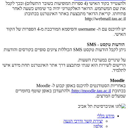
ולהצטייד בקוד האישי (4 ספרות המופיעות בשובר התשלום) ובכך לקבל
את שם המשתמש. הדואר האלקטרוני יהיה בר שימוש כשעה לאחר
פתיחתו. קריאת הדואר מתבצעת באתר האינטרנט בכתובת:
http://webmail.tau.ac.il
יש להיכנס עם ה- username והסיסמא המורכבת מ-4 הספרות של הקוד
האישי.
הודעות טקסט - SMS
ניתן לקבל הודעות טקסט SMS הכוללות ציונים סופיים בקורסים והודעות
על שינויים במערכת השעות.
הרישום לשירות הוא שנתי ומתבצע דרך אתר האינטרנט תחת מידע אישי
לתלמיד.
Moodle
באחריות הסטודנטים להיכנס באופן קבוע ל- Moodle
בכתובת
http://moodle.tau.ac.il/
ולהתעדכן באופן שוטף בחומרים
שמעלים המרצים.
מידע כללי
יצירת קשר ודרכי הגעה
אלפון