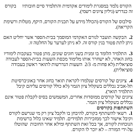
הקורס נלמד במסגרת לימודים אקדמית והתלמיד סיים חובותיו בקורס
זה כנדרש (גיליון ציונים רשמי).
סילבוס של הקורס (הכולל מידע על תכנית הקורס, היקף, מטלות ורשימת
הקריאה).
2.
הבקשה תועבר לגורם האקדמי המוסמך בבית-הספר אשר יחליט האם
ניתן לתת פטור בגין קורס זה. לא ניתן לערער על החלטה זו.
3.
התלמיד הלומד בו זמנית בשני חוגים שונים, מתן פטור בעקבות לימודיו
בחוג האחר, לא ישחרר אותו מלימוד מכסת השעות בבית-הספר לעבודה
סוציאלית (לא פחות מ- 2/3 השעות הנדרשות לתואר ראשון בעבודה
סוציאלית).
4.
ציונים של קורסים שנלמדו לקראת תואר בחוג אחר באוניברסיטת
תל-אביב נכללים בשקלול ציון הגמר (לא כולל קורסים עליהם קיבל
התלמיד תואר).
ציונים של קורסים ממוסדות אחרים, המשמשים בסיס לקבלת פטור אינם
נכללים בשקלול ציון הגמר.
השתתפות בקורסים
1.
רשאי להשתתף בקורס, להיבחן בו ולקבל ציון רק מי שנרשם לקורס
וקיבל אישור לכך ממזכירות תלמידים. תלמיד שאינו כלול ברשימת
הנוכחות לקורס, אך בכל זאת השתתף ומילא אחר החובות שהוטלו
על-ידי המורה – לא יוכר לו הקורס.