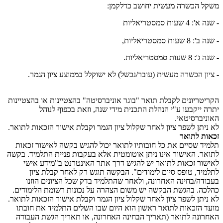
משקל הכשרה מעשית יחושב כדלקמן:
- שנה א': 4 שעות סמסטריאליות
- שנה ב': 8 שעות סמסטריאליות,
- שנה ג': 8 שעות סמסטריאליות.
- ציון הכשרה מעשית (עובר/נכשל) לא ישוקלל בממוצע ציון הגמר.
הקריטריונים לקבלת תואר "בוגר אוניברסיטה" בהצטיינות או בהצטיינות
יתרה ייקבעו ע"י הנהלת התכנית מידי שנה, וזאת בכפוף לנוהל
האוניברסיטאי.
לא ניתן לשפר ציון לאחר שקלול ציון הגמר וקבלת אישור הזכאות לתואר.
זכאות לתואר
תלמיד שסיים את כל חובותיו לתואר יכול להגיש בקשה לאישור זכאות
לתואר. האישור אינו ניתן אוטומטית אלא בעקבות פניית התלמיד. בקשה
לאישור זכאות לתואר יש להגיש דרך אתר האינטרנט ב"מידע אישי
לתלמיד, טופס סיום לימודים". הבקשה תוגש רק לאחר קבלת ציון
בעבודה/בחינה האחרונה, ולאחר שהתלמיד בדק שכל הציונים הוזנו
כהלכה. בהגשת הבקשה יש משום הצהרה על נכונות רשומת הלימודים.
לא ניתן לשפר ציון לאחר שקלול ציון הגמר וקבלת אישור הזכאות לתואר.
מועד הזכאות לתואר ראשון הוא היום שבו השלים התלמיד את חובתו
האחרונה לתואר (תאריך הבחינה האחרונה, או תאריך הגשת העבודה