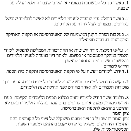
1. כאשר סך כל הכישלונות במועדי א' ו/או ב' שצבר התלמיד עולה על
שבעה.
2. כאשר הוחלט ע"י הוועדה לענייני תלמידים לא לאשר לתלמיד שנכשל
בקורסים, כמפורט לעיל לחזור על הקורסים.
3. בעקבות הפרת תקנון המשמעת של האוניברסיטה או תקנות האתיקה
המקצועית בעבודה סוציאלית.
4. על-פי המלצת מורה השיטות או ההתרכזויות הממליצה להפסיק לימודי
תלמיד במהלך הסמסטר או בסיומו, ולאחר דיון בוועדת לענייני תלמידים
ובאישור ראש תכנית התואר הראשון.
חידוש לימודים
1.
חידוש לימודים ייעשה על-פי תקנות האוניברסיטה ותקנות בית-הספר.
2.
בקשה לחידוש לימודים תוגש לוועדה לענייני תלמידים בבית-הספר דרך
מזכירות תלמידים לא יאוחר מחודש לפני תחילת שנת הלימודים.
3.
תלמיד אשר חידש לימודיו יחויב במלוא תכנית הלימודים הקיימת בעת
חידוש לימודיו, למעט אותם קורסים בהם עמד בהצלחה ולימודיו בהם לא
התישנו בהתאם לתקנות האוניברסיטה.
ציון הגמר
ציון הגמר יחושב על פי ציון ממוצע משוקלל של ציוני כל הקורסים בהם
התלמיד היה רשום. משקל כל קורס יקבע בהתאם למספר השעות
הסמסטריאליות שלו.