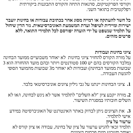
וקורסי הפרקטיקום, סדנאות התיזה והקורס התבוננות ביקורתית
רפלקטיבית בתואר השני.
כל חשד להעתקה או רמייה מסוג אחר בכתיבת עבודות או בחינות יועבר
ישירות ומיידית לטיפול ועדת המשמעת האוניברסיטאית. גזר הדין שיחול
על תלמיד שנשפט על ידי הועדה יפורסם לכל תלמידי התואר, ללא
פרטים מזהים.
ציוני בחינות ועבודות
על מורה הקורס להחזיר ציוני בחינות לא יאוחר משבועיים ממועד הבחינה
(מלבד הקורסים בהם יש 100 סטודנטים ויותר ובהם מועד ההחזרה הוא 3
שבועות ממועד הבחינה) ועבודות לא יאוחר מ3 שבועות מהמועד הסופי
להגשת העבודה..
1.
ציוני הבחינות יינתנו על גבי גיליון ציונים אוניברסיטאי בלבד.
2.
מורה יקבע ציון "לא השלים" לתלמיד אשר לא ניגש לבחינה, ו/או לא
השלים חובותיו במסגרת השיעור.
3.
את הציונים ניתן לבדוק באתר האינטרנט של האוניברסיטה במידע
אישי לתלמיד.
ערעור על ציון
תלמיד זכאי להגיש ערעור על ציון של בחינה, עבודה או ציון קורס לא
יאוחר משבוע מיום פרסום הציונים.