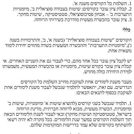
1. השלמת כל הקורסים משנה א'.
2. קבלת ציון עובר בקורסים: שיטות בעבודה סוציאלית ב', מיומנויות
התערבות ב' – אבחון פסיכוסוציאלי, סטטיסטיקה , שיטות מחקר.
3. ציון עובר בהכשרה מעשית מודרכת בשירותי הרווחה.
כללי
הקורסים "שיטות בעבודה סוציאלית" (בשנה א', ב', והתרכזויות בשנה
ג'),"מיומנויות התערבות" וההכשרה המעשית בשדה מהווים יחידת לימוד
נושאית אחת.
יש לקבל ציון עובר בכל אחד מהם, כדי לעבור גם את השניים האחרים. אי
קבלת ציון עובר בקורס שיטות, מיומנויות או בהכשרה המעשית, משמעותו
למידת היחידה כולה מחדש.
מעבר משנת לימודים אחת לעוקבת מחייב השלמת כל הקורסים
הנדרשים. עם זאת, יתאפשר לתלמיד שנכשל לעבור משנת לימודים אחת
לעוקבת בכפוף לתנאים הבאים:
1. תלמיד שנכשל בשני קורסים (להוציא שיטות א' ומיומנויות, שיטות ב'
ומיומנויות, הכשרה מעשית, מבוא לרווחה חברתית, מדינת הרווחה
בישראל, סטטיסטיקה ושיטות מחקר) זכאי לעבור לשנת הלימודים הבאה
תוך השלמת הקורסים במשך שנת הלימודים. בכל מקרה לא יהיה רשאי
להשתתף בקורסים שלא עמד בדרישות המוקדמות שלהם.