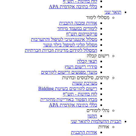
לוח בחינות - תש"ף
כללי כתיבה אקדמית APA
תואר שני
מסלולי לימוד
אודות ומבנה התכנית
לימודים במעמד מיוחד
פרקטיקום תש"ף
מסלול אינטגרטיבי לטיפול והתערבות
מסלול קליני לטיפול בילד ונוער
המסלול לקידום מדיניות וזכויות חברתיות
רישום קבלה
תנאי קבלה
סידרי רישום ויעוץ
מועדי מפגשים ורישום לקורסים
קורסים, סילבוסים ובחינות
מערכת שעות
רישום לקורסים בשיטת Bidding
לוח בחינות - תש"ף
מבחן הפטור באוריינות מחקרית
כללי כתיבה אקדמית APA
נהלי לימודים
תקנון
תכנית ההשלמות לתואר שני
אודות
אודות התכנית