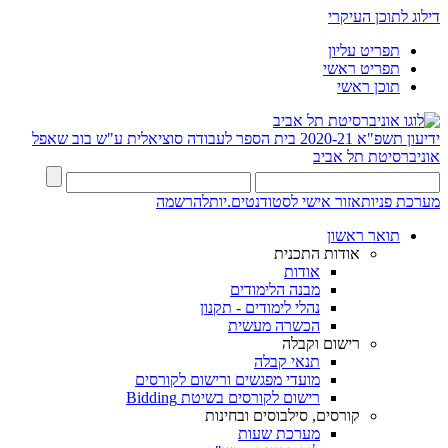
דילוג לתוכן העיקרי
תפריט עליון
תפריט ראשי
תוכן ראשי
ידיעון תשפ"א 2020-21
בית הספר לעבודה סוציאלית ע"ש בוב שאפל
אוניברסיטת תל אביב
מערכת פניות
אזור אישי לסטודנטים.יות
להרשמה
תואר ראשון
אודות התכנית
אודות
מבנה הלימודים
נהלי לימודים - תקנון
הכשרה מעשית
רישום וקבלה
תנאי קבלה
מועדי מפגשים ורישום לקורסים
רישום לקורסים בשיטת Bidding
קורסים, סילבוסים ובחינות
מערכת שעות