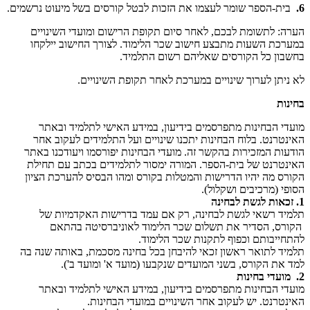
6.
בית-הספר שומר לעצמו את הזכות לבטל קורסים בשל מיעוט נרשמים.
הערה: לתשומת לבכם, לאחר סיום תקופת הרישום ומועדי השינויים
במערכת השעות מתבצע חישוב שכר הלימוד. לצורך החישוב יילקחו
בחשבון כל הקורסים שאליהם רשום התלמיד.
לא ניתן לערוך שינויים במערכת לאחר תקופת השינויים.
בחינות
מועדי הבחינות מתפרסמים בידיעון, במידע האישי לתלמיד ובאתר
האינטרנט. בלוח הבחינות יתכנו שינויים ועל התלמידים לעקוב אחר
הודעות המזכירות בהקשר זה. מועדי הבחינות יפורסמו ויעודכנו באתר
האינטרנט של בית-הספר. המורה ימסור לתלמידים בכתב עם תחילת
הקורס מה יהיו הדרישות והמטלות בקורס ומהו הבסיס להערכת הציון
הסופי (מרכיבים ושקלול).
1. זכאות לגשת לבחינה
תלמיד רשאי לגשת לבחינה, רק אם עמד בדרישות האקדמיות של
הקורס, הסדיר את תשלום שכר הלימוד לאוניברסיטה בהתאם
להתחייבותם וכפוף לתקנות שכר הלימוד.
תלמיד לתואר ראשון זכאי להיבחן בכל בחינה מסכמת, באותה שנה בה
למד את הקורס, בשני המועדים שנקבעו (מועד א' ומועד ב').
2. מועדי בחינות
מועדי הבחינות מתפרסמים בידיעון, במידע האישי לתלמיד ובאתר
האינטרנט. יש לעקוב אחר השינויים במועדי הבחינות.