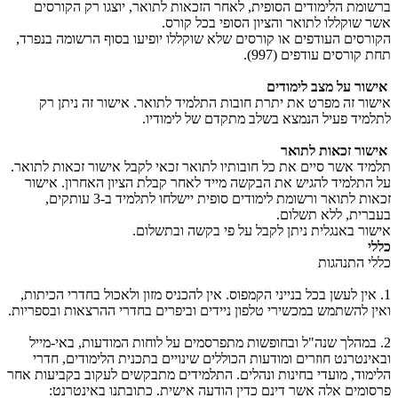
ברשומת הלימודים הסופית, לאחר הזכאות לתואר, יוצגו רק הקורסים
אשר שוקללו לתואר והציון הסופי בכל קורס.
הקורסים העודפים או קורסים שלא שוקללו יופיעו בסוף הרשומה בנפרד,
תחת קורסים עודפים (997).
אישור על מצב לימודים
אישור זה מפרט את יתרת חובות התלמיד לתואר. אישור זה ניתן רק
לתלמיד פעיל הנמצא בשלב מתקדם של לימודיו.
אישור זכאות לתואר
תלמיד אשר סיים את כל חובותיו לתואר זכאי לקבל אישור זכאות לתואר.
על התלמיד להגיש את הבקשה מייד לאחר קבלת הציון האחרון. אישור
זכאות לתואר ורשומת לימודים סופית יישלחו לתלמיד ב-3 עותקים,
בעברית, ללא תשלום.
אישור באנגלית ניתן לקבל על פי בקשה ובתשלום.
כללי
כללי התנהגות
1. אין לעשן בכל בנייני הקמפוס. אין להכניס מזון ולאכול בחדרי הכיתות,
ואין להשתמש במכשירי טלפון ניידים וביפרים בחדרי ההרצאות ובספריות.
2. במהלך שנה"ל ובחופשות מתפרסמים על לוחות המודעות, באי-מייל
ובאינטרנט חוזרים ומודעות הכוללים שינויים בתכנית הלימודים, חדרי
הלימוד, מועדי בחינות ונהלים. התלמידים מתבקשים לעקוב בקביעות אחר
פרסומים אלה אשר דינם כדין הודעה אישית. כתובתנו באינטרנט: