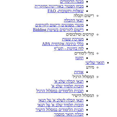
מבנה הלימודים
מבחן הפטור באוריינות מחקרית
שאלות ותשובות- FAQ
רישום וקבלה
תנאי הקבלה
מועדי מפגשים ורישום לקורסים
רישום לקורסים בשיטת Bidding
קורסים וסילבוסים
מערכת שעות
כללי כתיבה אקדמית APA
לוח בחינות - תש"ף
נהלי לימודים
תקנון
תואר שלישי
מידע
אודות
המסלול הרגיל
תנאי קבלה שלב א'
חובות תלמיד שלב א'
תכנית הלימודים במסלול הרגיל
המסלול הישיר
תנאי קבלה לשלב א' על תנאי
חובות תלמיד שלב א' על תנאי
תכנית הלימודים במסלול הישיר
קבלת תואר מוסמך