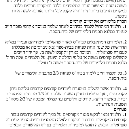
שנים (שישה סמסטרים). תלמיד יורשה להאריך את משך לימודיו לתואר
בשנה נוספת באישור ועדת התלמידים בלבד ובמקרים חריגים בלבד.
במקרים חריגים ביותר ניתן יהיה לקבל לכל היותר אורכה לשנה אחת
נוספת.
הכרה בלימודים אקדמיים קודמים
1.
תלמיד המתחיל ללמוד בביה"ס לאחר שלמד במוסד אקדמי מוכר חייב
לעמוד במלוא תכנית הלימודים של בית-הספר.
2.
תלמידים המתקבלים לביה"ס לאחר שהשלימו לימודיהם ועמדו במלוא
הדרישות של שנה אחת לפחות בבית-ספר (באוניברסיטה או מכללה)
לעבודה סוציאלית המוכר בארץ יתקבלו לשנה ב', אך יהיו חייבים
להשלים קורסים משנה א' על פי החלטת היועץ. על תלמידים אלה תחול
מלוא תכנית הלימודים של בית-הספר משנה ב' ואילך.
3.
כל תלמיד חייב ללמוד בביה"ס לפחות 2/3 מתכנית הלימודים של
בית-הספר.
4.
תלמיד אשר השלים במסגרת לימודים קודמים קורסים עליהם ניתן
לקבל פטור, אך העולים במניין השעות שלהם על 1/3 מתכנית הלימודים
יבחר, באשור היועץ, קורסים חליפיים עד למילוי המכסה של 2/3 מסה"כ
השעות הנדרשות.
פטורים
1.
תלמיד זכאי לבקש פטור מקורס/ים על סמך לימודים קודמים עבור
קורסים המקבילים בתוכנם והיקפם לאלה הנלמדים בבית-הספר לעבודה
סוציאלית. הבקשה תוגש למזכירות תלמידים בצרוף האישורים הבאים: