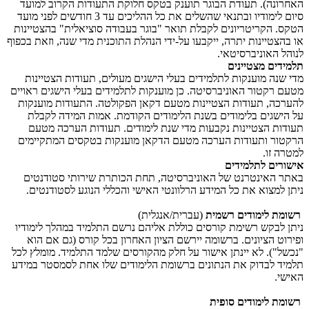
האחרונה). תעודת הבוגר תוענק בטקס חלוקת התעודות הקרוב למועד
סיום לימודיו ובתנאי שהשלים את כל ההליכים עד 3 חודשים לפני מועד
הטקס. הקריטריונים לקבלת תואר "בוגר בעבודה סוציאלית" בהצטיינות
או בהצטיינות יתרה, ייקבעו על-ידי הנהלת התוכנית מדי שנה, וזאת בכפוף
לנוהל האוניברסיטאי.
תלמידים מצטיינים
מדי שנה מוענקות לתלמידים בעלי הישגים מעולים, תעודות הצטיינות
מטעם רקטור האוניברסיטה. כן מוענקות לתלמידים בעלי הישגים ראויים
להערכה, תעודות הצטיינות מטעם דקאן הפקולטה. התעודות מוענקות
על הישגים בלימודים בשנת הלימודים הקודמת. אמות המידה לקבלת
תעודות הצטיינות נקבעות מדי שנת לימודים. תעודות הערכה מטעם
הרקטור ותעודות הערכה מטעם הדקאן מוענקות בטקסים המתקיימים
למטרה זו.
אישורים לתלמידים
באתר האינטרנט של האוניברסיטה, תחת הכותרת שירותי סטודנטים
ניתן למצוא את כל המידע הרלוונטי האישי והכללי הנוגע לסטודנטים.
רשומת לימודים רשמית
(עברית/אנגלית)
ניתן לבקש רשימת קורסים כוללת אליהם נרשם התלמיד במהלך לימודיו
ופירוט הציונים. ברשומה יירשם הציון האחרון בכל קורס (גם אם הוא
"נכשל"). לא יינתן אישור על חלק מהקורסים שלמד התלמיד. מומלץ לכל
תלמיד לבדוק את הנתונים ברשומת הלימודים שלו אחת לסמסטר במידע
האישי.
רשומת לימודים סופית