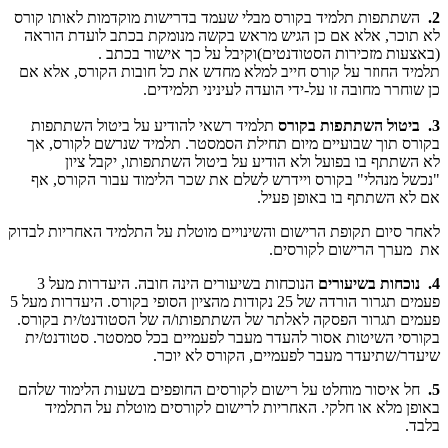
2.
השתתפות תלמיד בקורס מבלי שעמד בדרישות מוקדמות לאותו קורס
לא תוכר, אלא אם כן הגיש מראש בקשה מנומקת בכתב לועדת הוראה
(באצעות מזכירות הסטודנטים)וקיבל על כך אישור בכתב .
תלמיד החוזר על קורס חייב למלא מחדש את כל חובות הקורס, אלא אם
כן שוחרר מחובה זו על-ידי הועדה לעיניני תלמידים.
3. ביטול השתתפות בקורס
תלמיד רשאי להודיע על ביטול השתתפות
בקורס תוך שבועיים מיום תחילת הסמסטר. תלמיד שנרשם לקורס, אך
לא השתתף בו בפועל ולא הודיע על ביטול השתתפותו, יקבל ציון
"נכשל מנהלי" בקורס ויידרש לשלם את שכר הלימוד עבור הקורס, אף
אם לא השתתף בו באופן פעיל.
לאחר סיום תקופת הרישום והשינויים מוטלת על התלמיד האחריות לבדוק
את מערך הרישום לקורסים.
4. נוכחות בשיעורים
הנוכחות בשיעורים הינה חובה. היעדרות מעל 3
פעמים תגרור הורדה של 25 נקודות מהציון הסופי בקורס. היעדרות מעל 5
פעמים תגרור הפסקה לאלתר של השתתפותו/ה של הסטודנט/ית בקורס.
בקורסי השיטות אסור להעדר מעבר לפעמיים בכל סמסטר. סטודנט/ית
שיעדר/שתיעדר מעבר לפעמיים, הקורס לא יוכר.
5.
חל איסור מוחלט על רישום לקורסים החופפים בשעות הלימוד שלהם
באופן מלא או חלקי. האחריות לרישום לקורסים מוטלת על התלמיד
בלבד.