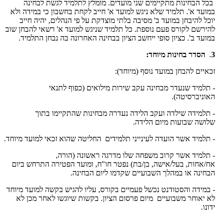
בכל הבחינות מתקיימים שני מועדים. מומלץ לתלמיד לגשת לבחינה
במועד א'. תלמיד שלא ניגש למועד א' חייב לקחת בחשבון כי במידה ולא
יוכל להיבחן במועד ב' מסיבה בלתי מוצדקת על פי הנהלים, יהיה חייב
להירשם לקורס פעם נוספת. כל תלמיד שניגש למועד א' רשאי להבחן שוב
במועד ב'. כציון סופי ייחשב הציון בבחינה האחרונה בה נבחן התלמיד.
3
.
הסדר בחינות מיוחד:
זכאיים להבחן במועד נוסף (מיוחד):
- תלמיד שנעדר מבחינה עקב שירות מילואים (כפוף לתנאי
האוניברסיטה).
- תלמידה שילדה ועקב הלידה נעדרה מבחינות שהתקיימו בתוך
שלושה שבועות מיום הלידה.
- תלמיד אשר הועדה לעינייני תלמידים החליטה שהוא זכאי למועד מיוחד.
- תלמיד אשר קרוב משפחה שלו מדרגה ראשונה (הורה,
אח/אחות, בעל/אישה, בן/בת) נפטר חו"ח, ומועד הפטירה התרחש ביום
הבחינה או במהלך השבועיים שקדמו ליום הבחינה.
- במידה והסטודנט נכשל פעמיים בקורס, עליו להגיש בקשה למועד מיוחד
לא יאוחר משבועיים מיום פרסום הציון. בקשות שיוגשו לאחר מכן לא
ידונו.