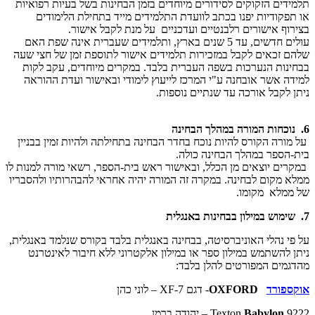
תלמידים הזקוקים לסידורים מיוחדים בזמן הבחינות בשל בעיות רפואיות
או תפקודיות יפנו בכתב לוועדת התלמידים מייד בתחילת הלימודים
בצירוף אישורים רלבנטיים ועדכניים על מנת לקבל אישור.
עולים חדשים, עד 5 שנים בארץ, ותלמידים שעברית אינה שפת האם
שלהם זכאים לקבל במזכירות תלמידים אישור לתוספת זמן של חצי שעה
בבחינות הנערכות בשפה העברית בלבד. במקרים מיוחדים, עקב לקות
למידה אשר אובחנה ע"י המרכז לייעוץ לימודי ובאישור ועדת ההוראה
ניתן לקבל אורכה עד שנתיים נוספות.
6. נוכחות המורה במהלך הבחינה
על מורה הקורס להיות נוכח בחדר הבחינה בתחילתה ולהיות זמין בבניין
בית-הספר במהלך הבחינה כולה.
במקרים יוצאים מן הכלל, ובאישור ראש בית-הספר, רשאי מורה למנות לו
ממלא מקום לבחינה. במקרה זה המורה יהיה אחראי להבהרותיו ולהסבריו
של ממלא מקומו.
7. שימוש במילון בבחינות באנגלית
על פי נהלי האוניברסיטה, בבחינה באנגלית בלבד בקורס שנלמד באנגלית,
ניתן להשתמש במילון ספר או במילון אלקטרוני ללא חיבור לאינטרנט
מהדגמים המפורטים להלן בלבד:
אוקספורד
OXFORD
- דגם
XF-7
– לוני כהן
9222
Babylon
Texton
– יהודה ברמן