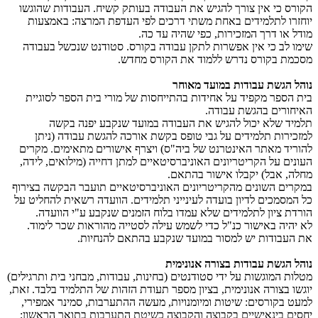
הקורס כי אין צורך להגיש את העבודה בעותק קשיח. העבודות שהוגשו
יוחזרו לתלמידים באחת משתי דרכים לפי העדפת המרצה: באמצעות
מודל או דרך המזכירות, כפי שהיה עד כה.
שימו לב כי אין אפשרות לתקן עבודה בקורס. סטודנט שנכשל בעבודה
מסכמת בקורס נדרש ללמוד את הקורס מחדש.
נוהל הגשת עבודות במועד מאוחר
בית הספר מקפיד על אחידות בהתייחסות של מורי בית הספר לסוגיית
האיחורים בהגשת עבודה.
תלמיד שלא יכול להגיש את העבודה במועד שנקבע יפנה בקשה
למזכירות תלמידים על גבי טופס בקשת אורכה להגשת עבודה (ניתן
להוריד מאתר האינטרנט של ביה"ס) ויצרף אישורים מתאימים. מקרים
העונים על הקריטריונים האוניברסיטאיים למתן דחייה (מילואים, לידה,
מחלה, אבל) יקבלו אישור בהתאם.
במקרים השונים מהקריטריונים האוניברסיטאיים תועבר הבקשה בצירוף
כל המסמכים לדיון בועדה לעינייני תלמידים. הוועדה רשאית להחליט על
הורדת ציון לתלמידים שלא עמדו בלוח הזמנים שנקבע ע"י הוועדה.
לא יהיה באישור כנ"ל כדי לשמש עילה לסטייה מהוראות שכר לימוד.
את העבודות יש למסור במועד שנקבע בהתאם להנחיות.
נוהל הגשת עבודות בצורה אנונימית
מטלות המוגשות על ידי סטודנטים (בחינות, עבודות, מבחני בית ותרגילים)
יוגשו בצורה אנונימית, בציון מספר תעודת הזהות של התלמיד בלבד. זאת,
למעט בקורסים: שיטות ומיומנויות, מעשה ההתערבות, סמינר אמפירי,
יחסים בינאישיים בקבוצה והקבוצה כשיטת התערבות בתואר הראשון;