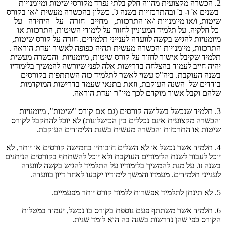
2. הכשרה מקצועית מהווה חלק בלתי נפרד מקורסי שיטות ומיומנויות
בשנים א' ו- ב' ובהתרכזויות בשנה ג'. כשלון בהכשרה מעשית ו/או בקורס
שיטות, ו/או מיומנויות ו/או התרכזות, מחייב חזרה על היחידה על
כל חלקיה. על תלמיד המעוניין לחזור על לימודי השיטות, התרכזות או
מיומנויות להגיש בקשה לוועדה לענייני תלמידים. חזרה על קורס שיטות,
התרכזות, מיומנויות והכשרה מעשית תהיה כפופה לאשור ועדת הוראה .
תלמיד שקיבל אישור לחזור על קורס שיטות, מיומנויות והכשרה מעשית
יהיה חייב לעמוד בהצלחה בדרישות אלה לפני שיורשה להמשיך בלימודיו
בשנה העוקבת. ביה"ס עשוי לאשר לתלמיד כזה השתתפות בקורסים
בודדים של השנה העוקבת, וזאת בתנאי שעמד בדרישות המוקדמות
שלהם וקבל אשור מוקדם לכך מיו"ר ועדת הוראה.
3. תלמיד שנכשל בשלושה קורסים (גם אם קורס "שיטות", מיומנויות
והכשרה מקצועית אינם נכללים בין הכישלונות) לא יוכל להתקבל לקורס
שיטות או התרכזות והכשרה מעשית בשנת הלימודים העוקבת.
4. תלמיד אשר נכשל או לא השלים חובותיו בחמישה קורסים או יותר, לא
יוכל לעבור לשנת הלימודים העוקבת ולא יוכל להשתתף בקורסים הניתנים
בשנה זו. על מנת להמשיך בלימודיו על התלמיד להגיש בקשה לוועדה
לענייני תלמידים. מעמדו והמשך לימודיו יקבעו לאחר דיון בוועדה.
5. לא תינתן לתלמיד אפשרות ללמוד קורס יותר מפעמיים.
6. תלמיד אשר משתתף פעם נוספת בקורס בו נכשל, יעמוד במטלות
הקורס כפי שהן נדרשות בשנה בה הוא לומד שנית.