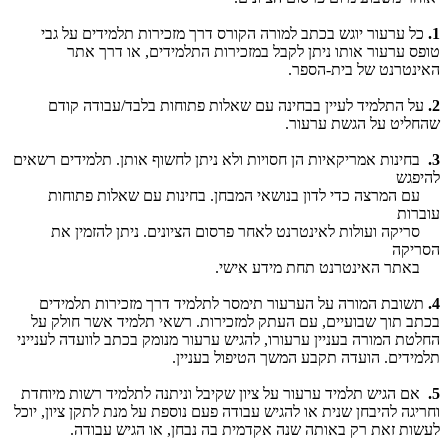
1.
כל ערעור יוגש בכתב למורה הקורס דרך מזכירות תלמידים על גבי
טופס ערעור אותו ניתן לקבל במזכירות התלמידים, או דרך אתר
האינטרנט של בית-הספר.
2.
על התלמיד לעיין בבחינה עם שאלות פתוחות בלבד/עבודה קודם
שהחליט על הגשת ערעור.
3.
בחינות אמריקאיות הן חסויות ולא ניתן לחשוף אותן. תלמידים רשאים
להיפגש
עם המרצה כדי לדון בנושאי המבחן. בחינות עם שאלות פתוחות
עוברות
סריקה ועולות לאינטרנט לאחר פרסום הציונים. ניתן להזמין את
הסריקה
באתר האינטרנט תחת מידע אישי.
4.
תשובת המורה על הערעור תימסר לתלמיד דרך מזכירות תלמידים
בכתב תוך שבועיים, עם העתק למזכירות. רשאי תלמיד אשר חולק על
החלטת המורה בעניין ערעורו, להגיש ערעור מנומק בכתב לוועדה לענייני
תלמידים. הועדה תקבע המשך הטיפול בעניין.
5.
אם הגיש תלמיד ערעור על ציון שקיבל וניתנה לתלמיד רשות מיוחדת
וחריגה להיבחן שנית או להגיש עבודה פעם נוספת על מנת לתקן ציון, יוכל
לעשות זאת רק באותה שנה אקדמית בה נבחן, או הגיש עבודה.