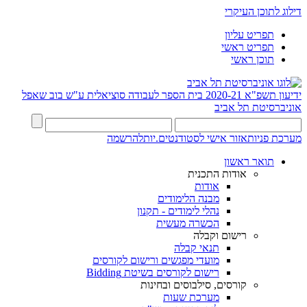
דילוג לתוכן העיקרי
תפריט עליון
תפריט ראשי
תוכן ראשי
ידיעון תשפ"א 2020-21
בית הספר לעבודה סוציאלית ע"ש בוב שאפל
אוניברסיטת תל אביב
מערכת פניות
אזור אישי לסטודנטים.יות
להרשמה
תואר ראשון
אודות התכנית
אודות
מבנה הלימודים
נהלי לימודים - תקנון
הכשרה מעשית
רישום וקבלה
תנאי קבלה
מועדי מפגשים ורישום לקורסים
רישום לקורסים בשיטת Bidding
קורסים, סילבוסים ובחינות
מערכת שעות