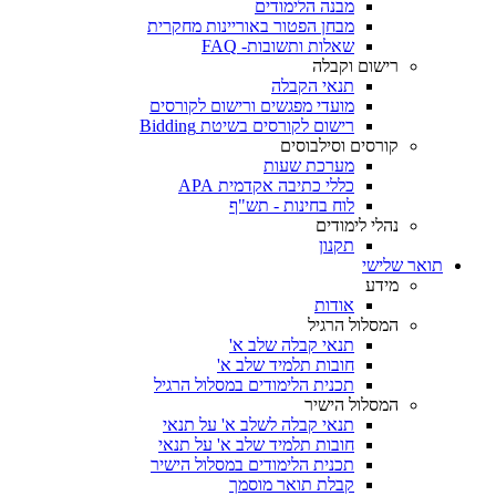
מבנה הלימודים
מבחן הפטור באוריינות מחקרית
שאלות ותשובות- FAQ
רישום וקבלה
תנאי הקבלה
מועדי מפגשים ורישום לקורסים
רישום לקורסים בשיטת Bidding
קורסים וסילבוסים
מערכת שעות
כללי כתיבה אקדמית APA
לוח בחינות - תש"ף
נהלי לימודים
תקנון
תואר שלישי
מידע
אודות
המסלול הרגיל
תנאי קבלה שלב א'
חובות תלמיד שלב א'
תכנית הלימודים במסלול הרגיל
המסלול הישיר
תנאי קבלה לשלב א' על תנאי
חובות תלמיד שלב א' על תנאי
תכנית הלימודים במסלול הישיר
קבלת תואר מוסמך