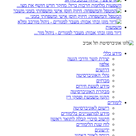
השפעות מלחמת חרבות ברזל: מחקר חדש חושף את מצו...
המטפל והמשפחה: חיזוק חוסן אישי ומשפחתי בזמני ...
דיור מוגן ובתי אבות: מעבר למגורים - ניהול מור...
מידע כללי
יצירת קשר ודרכי הגעה
אלפון
דרושים
נהלי האוניברסיטה
מכרזים
מידע לשעת חירום
מבקרת האוניברסיטה
תקנון משמעת ופסקי דין
לימודים
רישום לאוניברסיטה
מידע למתעניינים בלימודים
חישוב סיכויי קבלה לתואר ראשון
לוח שנת הלימודים
ידיעונים
כניסה לאזור האישי