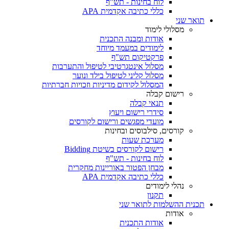
לוח בחינות - תש"ף
כללי כתיבה אקדמית APA
תואר שני
מסלולי לימוד
אודות ומבנה התכנית
לימודים במעמד מיוחד
פרקטיקום תש"ף
מסלול אינטגרטיבי לטיפול והתערבות
מסלול קליני לטיפול בילד ונוער
המסלול לקידום מדיניות וזכויות חברתיות
רישום קבלה
תנאי קבלה
סידרי רישום ויעוץ
מועדי מפגשים ורישום לקורסים
קורסים, סילבוסים ובחינות
מערכת שעות
רישום לקורסים בשיטת Bidding
לוח בחינות - תש"ף
מבחן הפטור באוריינות מחקרית
כללי כתיבה אקדמית APA
נהלי לימודים
תקנון
תכנית ההשלמות לתואר שני
אודות
אודות התכנית