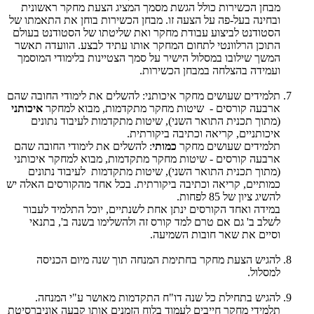
מבחן הכשירות כולל הגשת מסמך המציג הצעת מחקר ראשונית
ובחינה בעל-פה על הצעה זו. מבחן הכשירות בוחן את התאמתו של
הסטודנט לביצוע עבודת מחקר ואת שליטתו של הסטודנט בעולם
התוכן הרלוונטי לתחום המחקר אותו עתיד לבצע. הוועדה תאשר
המשך שילובו במסלול הישיר על סמך הצטיינות בלימודי המוסמך
ועמידה בהצלחה במבחן הכשירות.
תלמידים שעושים מחקר איכותני: להשלים את לימודי החובה שהם
ארבעה קורסים - שיטות מחקר מתקדמות, מבוא למחקר
איכותני
(מתוך תכנית התואר השני), שיטות מתקדמות לעיבוד נתונים
איכותניים, קריאה וכתיבה ביקורתית.
תלמידים שעושים מחקר
כמותי
: להשלים את לימודי החובה שהם
ארבעה קורסים - שיטות מחקר מתקדמות, מבוא למחקר איכותני
(מתוך תכנית התואר השני), שיטות מתקדמות לעיבוד נתונים
כמותיים, קריאה וכתיבה ביקורתית. בכל אחד מהקורסים האלה יש
להשיג ציון של 85 לפחות.
​במידה ואחד הקורסים ינתן אחת לשנתיים, יוכל התלמיד לעבור
לשלב ב' גם אם טרם למד קורס זה ולהשלימו בשנה ב', בתנאי
וסיים את שאר חובות השמיעה.
להגיש הצעת מחקר בחתימת המנחה תוך שנה מיום הכניסה
למסלול.
להגיש בתחילת כל שנה דו"ח התקדמות מאושר ע"י המנחה.
תלמידי מחקר חייבים לעמוד בלוח הזמנים אותו קבעה אוניברסיטת