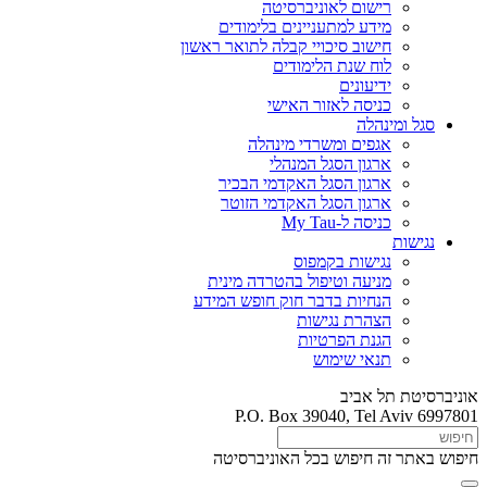
רישום לאוניברסיטה
מידע למתעניינים בלימודים
חישוב סיכויי קבלה לתואר ראשון
לוח שנת הלימודים
ידיעונים
כניסה לאזור האישי
סגל ומינהלה
אגפים ומשרדי מינהלה
ארגון הסגל המנהלי
ארגון הסגל האקדמי הבכיר
ארגון הסגל האקדמי הזוטר
כניסה ל-My Tau
נגישות
נגישות בקמפוס
מניעה וטיפול בהטרדה מינית
הנחיות בדבר חוק חופש המידע
הצהרת נגישות
הגנת הפרטיות
תנאי שימוש
אוניברסיטת תל אביב
P.O. Box 39040, Tel Aviv 6997801
חיפוש באתר זה
חיפוש בכל האוניברסיטה