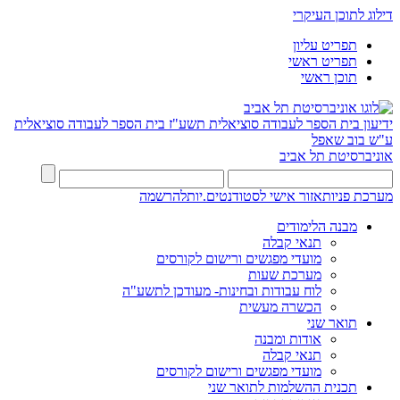
דילוג לתוכן העיקרי
תפריט עליון
תפריט ראשי
תוכן ראשי
ידיעון בית הספר לעבודה סוציאלית תשע"ז
בית הספר לעבודה סוציאלית
ע"ש בוב שאפל
אוניברסיטת תל אביב
מערכת פניות
אזור אישי לסטודנטים.יות
להרשמה
מבנה הלימודים
תנאי קבלה
מועדי מפגשים ורישום לקורסים
מערכת שעות
לוח עבודות ובחינות- מעודכן לתשע"ה
הכשרה מעשית
תואר שני
אודות ומבנה
תנאי קבלה
מועדי מפגשים ורישום לקורסים
תכנית ההשלמות לתואר שני