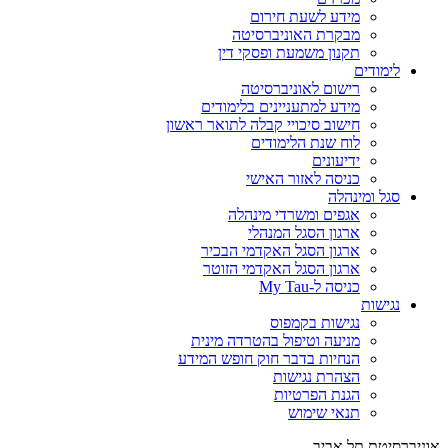
מידע לשעת חירום
מבקרת האוניברסיטה
תקנון משמעת ופסקי דין
לימודים
רישום לאוניברסיטה
מידע למתעניינים בלימודים
חישוב סיכויי קבלה לתואר ראשון
לוח שנת הלימודים
ידיעונים
כניסה לאזור האישי
סגל ומינהלה
אגפים ומשרדי מינהלה
ארגון הסגל המנהלי
ארגון הסגל האקדמי הבכיר
ארגון הסגל האקדמי הזוטר
כניסה ל-My Tau
נגישות
נגישות בקמפוס
מניעה וטיפול בהטרדה מינית
הנחיות בדבר חוק חופש המידע
הצהרת נגישות
הגנת הפרטיות
תנאי שימוש
אוניברסיטת תל אביב