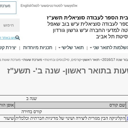
מערכת פ
אלפון
שער לסטודנטים
שער לסגל
English
 בית הספר לעבודה סוציאלית תשע"ז
חיפוש
פר לעבודה סוציאלית ע"ש בוב שאפל
ה למדעי החברה ע"ש גרשון גורדון
סיטת תל אביב
חיפוש באתר ז
שלמות לתואר שני
תואר שלישי
תכניות מיוחדות
יצירת קש
|
|
|
ה 2016/17
>
תואר ראשון
>
קורסים, סילבוסים ובחינות
>
מערכת שעות
> מערכת שעות בת
ות בתואר ראשון- שנה ב'- תשע"ז