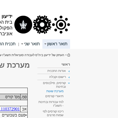
תוכן
תפריט
עליון
ראשי
ידיעון
בית הס
הפקולט
אוניבר
תואר ראשון
תואר שני
תכנית הה
|
הינך נמצא כאן
>
העתק של ידיעון ביה"ס לעבודה סוציאלית תשע"ז עבור שנ
מערכת שע
ראשי
אודות התכנית
רישום וקבלה
קורסים, סילבוסים
ובחינות
מערכת שעות
תיאורי קורסים
לוח עבודות ובחינות
- תשע"ז
ריכוז קורסים לפי
שמות מרצים