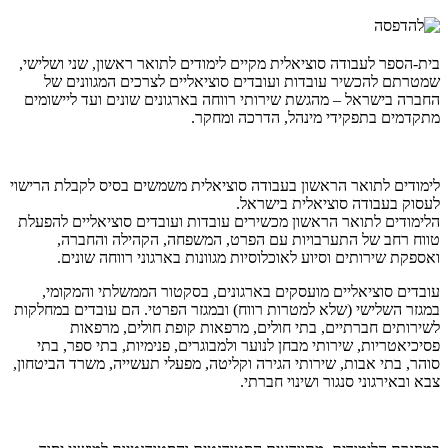
בית-הספר לעבודה סוציאלית מקיים לימודים לתואר ראשון, שני ושלישי,
שמטרתם להכשיר עובדות ועובדים סוציאליים לצרכים המגוונים של
החברה בישראל – מהגשת שירותי רווחה בארגונים שונים ועד ליישומים
מתקדמים בתפקידי מינהל, הדרכה ומחקר.
לימודים לתואר הראשון בעבודה סוציאלית משמשים בסיס לקבלת הרישוי
לעסוק בעבודה סוציאלית בישראל.
הלימודים לתואר הראשון מכשירים עובדות ועובדים סוציאליים להפעלת
טווח רחב של התערבויות עם הפרט, המשפחה, הקהילה והחברה,
ואספקת שירותים וסיוע לאוכלוסיות מגוונות בארגוני רווחה שונים.
עובדים סוציאליים מועסקים בארגונים, בסקטור הממשלתי והמקומי,
במגזר השלישי (שלא למטרות רווח) ובמגזר הפרטי. הם עובדים במחלקות
לשירותים חברתיים, בתי חולים, מרפאות קופת חולים, מרפאות
פסיכיאטריות, שירותי מבחן לנוער ולמבוגרים, פנימיות, בתי ספר, בתי
סוהר, בתי אבות, שירותי הגירה וקליטה, מפעלי תעשייה, משרד הביטחון,
צבא ובאירגוני סנגור ושינוי חברתי.