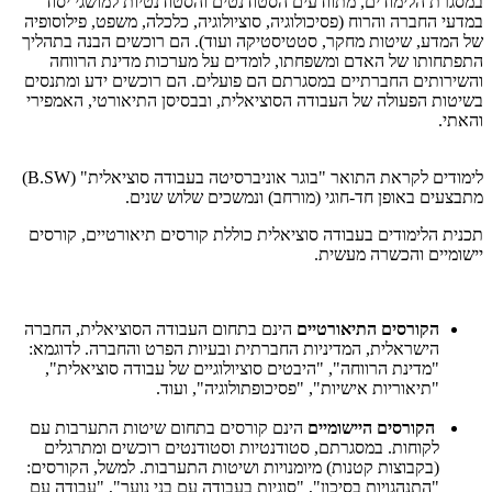
במסגרת הלימודים, מתוודעים הסטודנטים והסטודנטיות למושגי יסוד
במדעי החברה והרוח (פסיכולוגיה, סוציולוגיה, כלכלה, משפט, פילוסופיה
של המדע, שיטות מחקר, סטטיסטיקה ועוד). הם רוכשים הבנה בתהליך
התפתחותו של האדם ומשפחתו, לומדים על מערכות מדינת הרווחה
והשירותים החברתיים במסגרתם הם פועלים. הם רוכשים ידע ומתנסים
בשיטות הפעולה של העבודה הסוציאלית, ובבסיסן התיאורטי, האמפירי
והאתי.
לימודים לקראת התואר "בוגר אוניברסיטה בעבודה סוציאלית" (B.SW)
מתבצעים באופן חד-חוגי (מורחב) ונמשכים שלוש שנים.
תכנית הלימודים בעבודה סוציאלית כוללת קורסים תיאורטיים, קורסים
יישומיים והכשרה מעשית.
הקורסים התיאורטיים
הינם בתחום העבודה הסוציאלית, החברה
הישראלית, המדיניות החברתית ובעיות הפרט והחברה. לדוגמא:
"מדינת הרווחה", "היבטים סוציולוגיים של עבודה סוציאלית",
"תיאוריות אישיות", "פסיכופתולוגיה", ועוד.
הקורסים היישומיים
הינם קורסים בתחום שיטות התערבות עם
לקוחות. במסגרתם, סטודנטיות וסטודנטים רוכשים ומתרגלים
(בקבוצות קטנות) מיומנויות ושיטות התערבות. למשל, הקורסים:
"התנהגויות בסיכון", "סוגיות בעבודה עם בני נוער", "עבודה עם