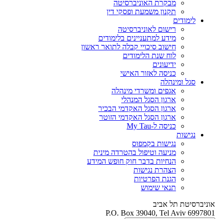
מבקרת האוניברסיטה
תקנון משמעת ופסקי דין
לימודים
רישום לאוניברסיטה
מידע למתעניינים בלימודים
חישוב סיכויי קבלה לתואר ראשון
לוח שנת הלימודים
ידיעונים
כניסה לאזור האישי
סגל ומינהלה
אגפים ומשרדי מינהלה
ארגון הסגל המנהלי
ארגון הסגל האקדמי הבכיר
ארגון הסגל האקדמי הזוטר
כניסה ל-My Tau
נגישות
נגישות בקמפוס
מניעה וטיפול בהטרדה מינית
הנחיות בדבר חוק חופש המידע
הצהרת נגישות
הגנת הפרטיות
תנאי שימוש
אוניברסיטת תל אביב
P.O. Box 39040, Tel Aviv 6997801