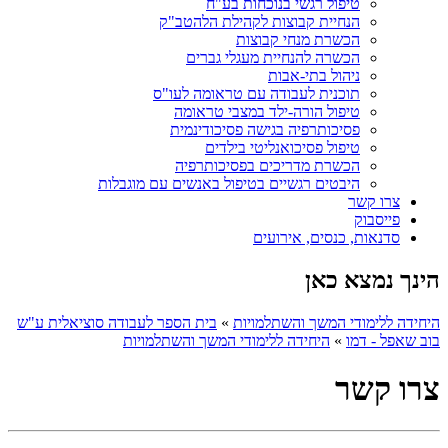
טיפול רגשי בנוכחות בע"ח
הנחיית קבוצות לקהילת הלהטב"ק
הכשרת מנחי קבוצות
הכשרה להנחיית מעגלי גברים
ניהול בתי-אבות
תוכנית לעבודה עם טראומה לעו"ס
טיפול הורה-ילד במצבי טראומה
פסיכותרפיה בגישה פסיכודינמית
טיפול פסיכואנליטי בילדים
הכשרת מדריכים בפסיכותרפיה
היבטים רגשיים בטיפול באנשים עם מוגבלות
צרו קשר
פייסבוק
סדנאות, כנסים, אירועים
הינך נמצא כאן
היחידה ללימודי המשך והשתלמויות
»
בית הספר לעבודה סוציאלית ע"ש
בוב שאפל - דמו
»
היחידה ללימודי המשך והשתלמויות
צרו קשר