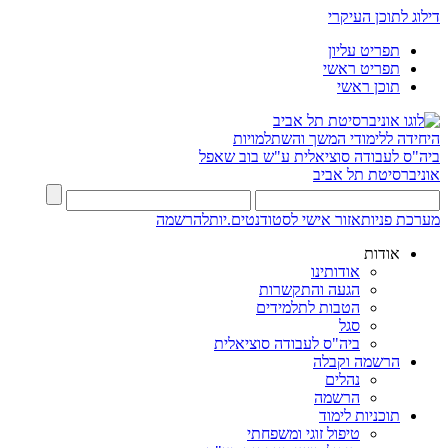
דילוג לתוכן העיקרי
תפריט עליון
תפריט ראשי
תוכן ראשי
היחידה ללימודי המשך והשתלמויות
ביה"ס לעבודה סוציאלית ע"ש בוב שאפל
אוניברסיטת תל אביב
מערכת פניות
אזור אישי לסטודנטים.יות
להרשמה
אודות
אודותינו
הגעה והתקשרות
הטבות לתלמידים
סגל
ביה"ס לעבודה סוציאלית
הרשמה וקבלה
נהלים
הרשמה
תוכניות לימוד
טיפול זוגי ומשפחתי