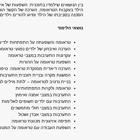
בין הנושאים שילמדו בתוכנית: השפעות של א
הילד בעקבות הטראומה, הערכה של הקשר הור
הסכנה בסביבתו של הילד וסיוע להורים וילדי
נושאי הלימוד
טראומה והשפעתה על התפתחות ילדים
הערכה ואיבחון של ילדים נפגעי טראומה
עקרונות התערבות במצבי טראומה
השפעת טראומה על ההורות
הערכה דיאדית ממוקדת טראומה. טיפול 
המשגת מקרה ובניית תוכנית התערבות
בניית נרטיב לטראומה – 'לתת מילים לב
טראומה ולקויות התפתחותיות
התערבות במצבי אמנה ואימוץ
התערבות עם ילדים חשופים לאלימות
התערבות במצבי חולי מתמשכים
התערבות במצבי אבדן ושכול
תפיסה אירגונית מכוונת טראומה
השפעת העבודה עם טראומה על המטפ