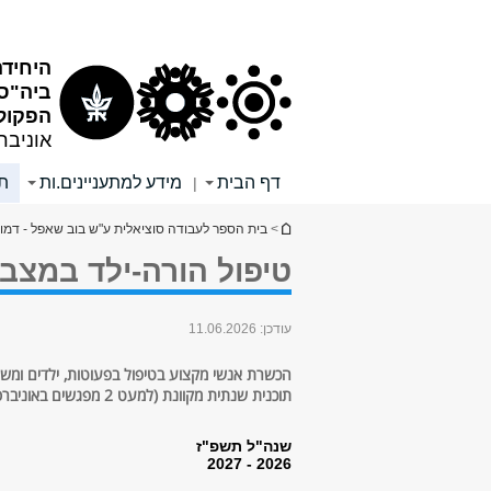
תוכן
תפריט
עליון
ראשי
היחידה
ביה"ס
הפקולט
אוניבר
דף הבית
מידע למתעניינים.ות
תו
|
הינך נמצא כאן
>
בית הספר לעבודה סוציאלית ע"ש בוב שאפל - דמו
טיפול הורה-ילד במצב
עודכן:
11.06.2026
הכשרת אנשי מקצוע בטיפול בפעוטות, ילדים ומ
תוכנית שנתית מקוונת (למעט 2 מפגשים באוניברסיטה)
שנה"ל תשפ"ז
2026 - 2027