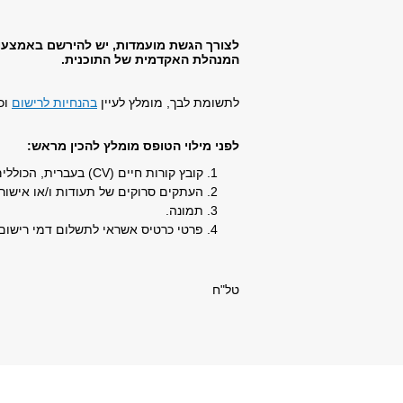
לצורך הגשת מועמדות, יש להירשם באמצעות
המנהלת האקדמית של התוכנית.
לתשומת לבך, מומלץ לעיין
בהנחיות לרישום
וכ
לפני מילוי הטופס מומלץ להכין מראש:
קובץ קורות חיים (CV) בעברית, הכוללים פירוט קצר של השכלה ותעסוקה, בפורמט וורד/PDF.
העתקים סרוקים של תעודות ו/או אישורי
תמונה.
פרטי כרטיס אשראי לתשלום דמי רישום
טל"ח