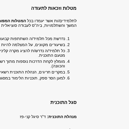
מטלות ו​זכאות לתעודה
לתלמידים/ות אשר יעמדו בכל
המטלות המפורט
המשך והשתלמויות, ביה"ס לעבודה סוציאלית ע
נדרשת מכל תלמיד/ה השתתפות קבועה וס
בשיעורים מקוונים, על המצלמה להיות 
כל תלמיד/ה נדרש/ת להציג מקרה קלינ
מטעם התוכנית.
מומלץ לקחת הדרכות נוספות מתוך רשימ
והכוונה).
במקרים חריגים, הנהלת התוכנית רשאי
למען הסר ספק, תוכניות הלימוד במסגרת
סגל התוכנית
מנהלת התוכנית:
ד"ר סיגל קני-פז