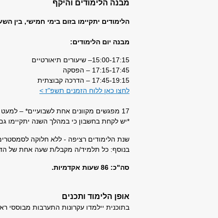
מבנה הלימודים והיקף
הלימודים יתקיימו בזום בימי חמישי, בין השעות 15:00 עד 19:15 החל מ- .26
מבנה יום הלימודים:
15:00-17:15– שיעורים תיאורטיים
17:15-17:45 – הפסקה
17:45-19:15 – הדרכה קבוצתית
לחצו כאן ללוח הזמנים תשפ"ז >
17 מפגשים מקוונים אחת לשבועיים* – למעט 2 מפגשים שיתקיימו בקמפוס (בפתיחה ובסיום).
*יש לקחת בחשבון כי במהלך השנה יתקיימו גם
שנת הלימודים רציפה - ללא חלוקה לסמסטרים
בנוסף: כל תלמיד/ה מקבל/ת שעה אחת של הדר
סה"כ: 86 שעות אקדמיות.
אופן הלימוד ותכנים
בתוכנית יילמדו עקרונות התערבות מבוססי ר