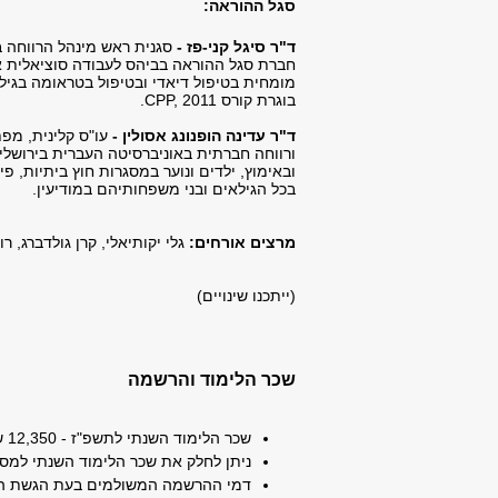
סגל ההוראה:
ד"ר סיגל קני-פז -
סגנית ראש מינהל הרווחה 
חברת סגל ההוראה בביהס לעבודה סוציאלית א
מומחית בטיפול דיאדי ובטיפול בטראומה בגיל
בוגרת קורס
CPP, 2011
.
ד"ר עדינה הופנונג אסולין -
עו"ס קלינית, מפ
ובאימוץ, ילדים ונוער במסגרות חוץ ביתיות, פ
בכל הגילאים ובני משפחותיהם במודיעין.
מרצים אורחים:
גלי יקותיאלי, קרן גולדברג, רו
(ייתכנו שינויים)
שכר הלימוד והרשמה
שכר הלימוד השנתי לתשפ"ז - 12,350 ש"ח.
ניתן לחלק את שכר הלימוד השנתי למספר תשלומים ללא ריבית (עד 10 תשלומים
דמי ההרשמה המשולמים בעת הגשת המועמדות, בסך 400 ש"ח - אינם נכללים בשכר ה