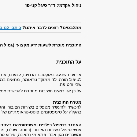
ניהול אקדמי: ד"ר סיגל קני-פז
מתלבטים? רוצים לדבר איתנו?
כיתבו לנו ב
התוכנית מוכרת לשעות ידע מקצועי (גמול ה
על התוכנית
אירועי השבעה באוקטובר הרחיבו, לצערנו, את
לטיפול הורה-ילד ממוקד טראומה, מתאים במי
שבי וחטיפה.
על כן אנו רואים חשיבות מיוחדת להכשרת אנש
מטרת התוכנית
להכשיר ולהעשיר מטפלים בשירות הציבורי וה
בהקלה על סימפטומים פוסט-טראומתיים של י
האתגר בטיפול בילדים ומשפחותיהם בעקבו
אנשי טיפול בשירות הציבורי (רווחה, שפ"ח, 
ומשברים כגון אבדן פתאומי (תאונה, אירוע טרו