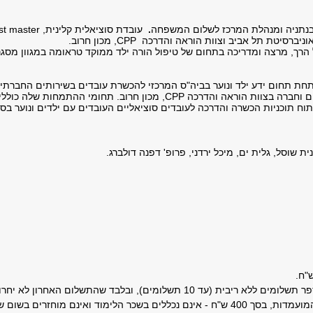
בנתניה ומנהלת המרכז לשלום המשפחה
.
עובדת סוציאלית קלינית,
ost master
וניברסיטת תל אביב וצוות הוראה והדרכה
CPP
, מכון חרוב.
 הרך, מרצה ומדריכה בתחום של טיפול הורה ילד ממוקד טראומה במגוון מסגר
תחת תחום ידע ילד ונוער בביה"ס המרכזי להכשרת עובדים בשירותים החברתי
ורווחה חברתית באוניברסיטה העברית בירושלים וחברה בצוות הוראה והדרכה CPP, מכ
יתוח תוכניות הכשרה והדרכה לעובדים סוציאליים העובדים עם ילדים ונוער בסי
נית שוסל, גלית ים, מיכל ירדני, פרופ' דפנה דולברג.
), ובלבד שהתשלום האחרון לא יחרוג ממועד סיום שנה"ל.
לימוד ואינם מוחזרים בשום שלב.