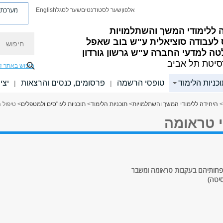
מערכת פ
אלפון
שער לסטודנטים
שער לסגל
English
 ללימודי המשך והשתלמויות
חיפוש
 לעבודה סוציאלית ע"ש בוב שאפל
ה למדעי החברה ע"ש גרשון גורדון
סיטת תל אביב
חיפוש באתר ז
כניות הלימוד
טופסי הרשמה
פרסומים, כנסים והרצאות
יצי
|
|
>
היחידה ללימודי המשך והשתלמויות
>
תוכניות הלימוד
>
תוכניות לעו"סים ולמטפלים
> טיפול 
י טראומה
שפחותיהם בעקבות טראומה ומשבר