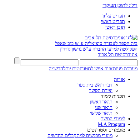
דילוג לתוכן העיקרי
תפריט עליון
תפריט ראשי
תוכן ראשי
בית הספר לעבודה סוציאלית ע"ש בוב שאפל
הפקולטה למדעי החברה ע"ש גרשון גורדון
אוניברסיטת תל אביב
מערכת פניות
אזור אישי לסטודנטים.יות
להרשמה
אודות
דבר ראש בית ספר
יצירת הקשר
תכניות לימוד
תואר ראשון
תואר שני
תואר שלישי
לימודי המשך
M.A Program
מועמדים וסטודנטים
מועדי מפגשים למתקבלים החדשים