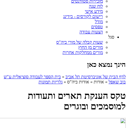
מזכירות סטודנטים
לוח שנה
מידע אישי
רישום לקורסים - בידינג
מודל
טפסים
הצעות עבודה
סגל
שעות קבלה של מורי ביה"ס
מורים מן החוץ
מורים ממחלקות אחרות
הינך נמצא כאן
לדף הבית של אוניברסיטת תל אביב
»
בית הספר לעבודה סוציאלית ע"ש
בוב שאפל
»
אודות
»
אודות ביה"ס
»
גלריות תמונות
טקס הענקת תארים ותעודות
למוסמכים ובוגרים