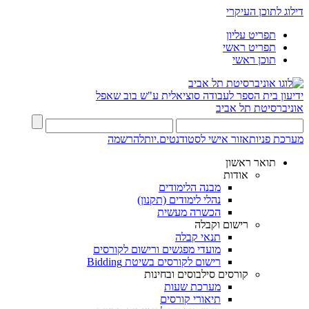
דילוג לתוכן העיקרי
תפריט עליון
תפריט ראשי
תוכן ראשי
ידיעון
בית הספר לעבודה סוציאלית ע"ש בוב שאפל
אוניברסיטת תל אביב
מערכת פניות
אזור אישי לסטודנטים.יות
להרשמה
תואר ראשון
אודות
מבנה הלימודים
נהלי לימודים (תקנון)
הכשרה מעשית
רישום וקבלה
תנאי קבלה
מועדי מפגשים ורישום לקורסים
רישום לקורסים בשיטת Bidding
קורסים סילבוסים ובחינות
מערכת שעות
תיאורי קורסים