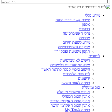
מידע כללי
יצירת קשר ודרכי הגעה
אלפון
דרושים
נהלי האוניברסיטה
מכרזים
מידע לשעת חירום
מבקרת האוניברסיטה
תקנון משמעת ופסקי דין
לימודים
רישום לאוניברסיטה
מידע למתעניינים בלימודים
חישוב סיכויי קבלה לתואר ראשון
לוח שנת הלימודים
ידיעונים
כניסה לאזור האישי
סגל ומינהלה
אגפים ומשרדי מינהלה
ארגון הסגל המנהלי
ארגון הסגל האקדמי הבכיר
ארגון הסגל האקדמי הזוטר
כניסה ל-My Tau