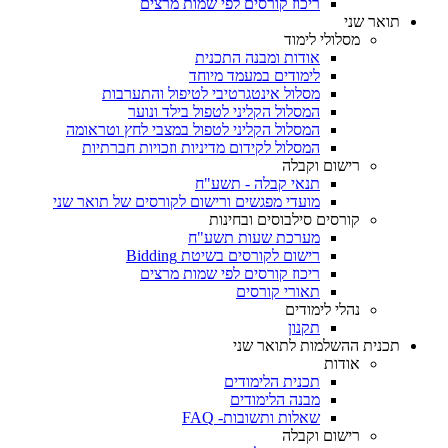
ריכוז קורסים לפי שמות מרצים
תואר שני
מסלולי לימוד
אודות ומבנה התכנית
לימודים במעמד מיוחד
מסלול אינטגרטיבי לטיפול והתערבות
המסלול הקליני לטפול בילד ונוער
המסלול הקליני לטפול במצבי לחץ וטראומה
המסלול לקידום מדיניות וזכויות חברתיות
רישום וקבלה
תנאי קבלה - תשע"ח
מועדי מפגשים ורישום לקורסים של תואר שני
קורסים סילבוסים ובחינות
מערכת שעות תשע"ח
רישום לקורסים בשיטת Bidding
ריכוז קורסים לפי שמות מרצים
תאורי קורסים
נהלי לימודים
תקנון
תכנית ההשלמות לתואר שני
אודות
תכנית הלימודים
מבנה הלימודים
שאלות ותשובות- FAQ
רישום וקבלה