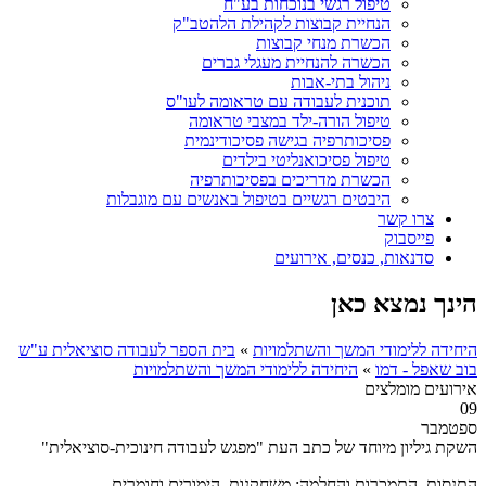
טיפול רגשי בנוכחות בע"ח
הנחיית קבוצות לקהילת הלהטב"ק
הכשרת מנחי קבוצות
הכשרה להנחיית מעגלי גברים
ניהול בתי-אבות
תוכנית לעבודה עם טראומה לעו"ס
טיפול הורה-ילד במצבי טראומה
פסיכותרפיה בגישה פסיכודינמית
טיפול פסיכואנליטי בילדים
הכשרת מדריכים בפסיכותרפיה
היבטים רגשיים בטיפול באנשים עם מוגבלות
צרו קשר
פייסבוק
סדנאות, כנסים, אירועים
הינך נמצא כאן
היחידה ללימודי המשך והשתלמויות
»
בית הספר לעבודה סוציאלית ע"ש
בוב שאפל - דמו
»
היחידה ללימודי המשך והשתלמויות
אירועים מומלצים
09
ספטמבר
השקת גיליון מיוחד של כתב העת "מפגש לעבודה חינוכית-סוציאלית"
התנסות, התמכרות והחלמה: משחקנות, הימורים וחומרים