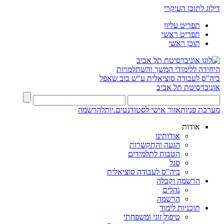
דילוג לתוכן העיקרי
תפריט עליון
תפריט ראשי
תוכן ראשי
היחידה ללימודי המשך והשתלמויות
ביה"ס לעבודה סוציאלית ע"ש בוב שאפל
אוניברסיטת תל אביב
מערכת פניות
אזור אישי לסטודנטים.יות
להרשמה
אודות
אודותינו
הגעה והתקשרות
הטבות לתלמידים
סגל
ביה"ס לעבודה סוציאלית
הרשמה וקבלה
נהלים
הרשמה
תוכניות לימוד
טיפול זוגי ומשפחתי