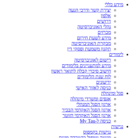
מידע כללי
יצירת קשר ודרכי הגעה
אלפון
דרושים
נהלי האוניברסיטה
מכרזים
מידע לשעת חירום
מבקרת האוניברסיטה
תקנון משמעת ופסקי דין
לימודים
רישום לאוניברסיטה
מידע למתעניינים בלימודים
חישוב סיכויי קבלה לתואר ראשון
לוח שנת הלימודים
ידיעונים
כניסה לאזור האישי
סגל ומינהלה
אגפים ומשרדי מינהלה
ארגון הסגל המנהלי
ארגון הסגל האקדמי הבכיר
ארגון הסגל האקדמי הזוטר
כניסה ל-My Tau
נגישות
נגישות בקמפוס
מניעה וטיפול בהטרדה מינית