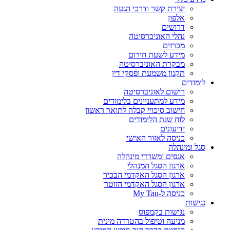
יצירת קשר ודרכי הגעה
אלפון
דרושים
נהלי האוניברסיטה
מכרזים
מידע לשעת חירום
מבקרת האוניברסיטה
תקנון משמעת ופסקי דין
לימודים
רישום לאוניברסיטה
מידע למתעניינים בלימודים
חישוב סיכויי קבלה לתואר ראשון
לוח שנת הלימודים
ידיעונים
כניסה לאזור האישי
סגל ומינהלה
אגפים ומשרדי מינהלה
ארגון הסגל המנהלי
ארגון הסגל האקדמי הבכיר
ארגון הסגל האקדמי הזוטר
כניסה ל-My Tau
נגישות
נגישות בקמפוס
מניעה וטיפול בהטרדה מינית