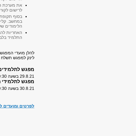
את מערכת ה
לרישום לקור
בסוף תקופת 
במחשב. קליט
הלימודים של
האחריות להר
התלמיד בלבד
להלן מועדי המפגשי
לינק למפגש תשלח א
מפגש
לתלמידים
29.8.21 בשעה 10:30 לינק למפגש יישלח בנפרד
מפגש לתלמידי ת
30.8.21 בשעה 9:00-10:30 לינק למפגש יישלח בנפרד
לפרטים ומועדים לריש