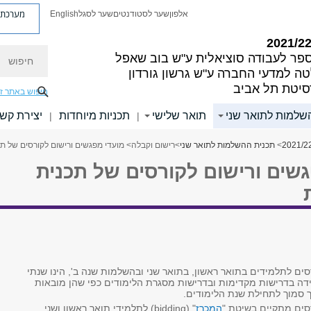
מערכת פ
אלפון
שער לסטודנטים
שער לסגל
English
חיפוש
פר לעבודה סוציאלית ע"ש בוב שאפל
ה למדעי החברה ע"ש גרשון גורדון
סיטת תל אביב
חיפוש באתר ז
שלמות לתואר שני
תואר שלישי
תכניות מיוחדות
יצירת קש
|
|
>
תכנית ההשלמות לתואר שני
>
רישום וקבלה
> מועדי מפגשים ורישום לקורסים של 
גשים ורישום לקורסים של תכנית
ים לתלמידים בתואר ראשון, בתואר שני ובהשלמות שנה ב', הינו שנתי
דה בדרישות מקדימות ובדרישות מסגרת הלימודים כפי שהן מובאות
רך סמוך לתחילת שנת הלימודים.
סים מתקיים בשיטת "
המכרז
" (bidding) לתלמידי תואר ראשון ושני.