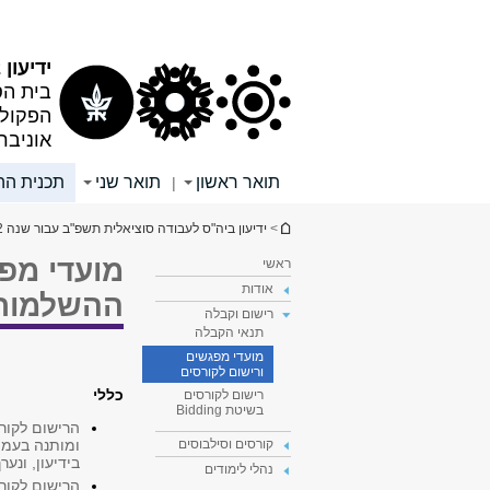
תוכן
תפריט
עליון
ראשי
ידיעון 2021/22
בית הס
הפקולט
אוניבר
תואר ראשון
תואר שני
תכנית הה
|
הינך נמצא כאן
>
ידיעון ביה"ס לעבודה סוציאלית תשפ"ב עבור שנה 2021/22
מועדי מפ
ראשי
אודות
ההשלמות
רישום וקבלה
תנאי הקבלה
מועדי מפגשים
ורישום לקורסים
כללי
רישום לקורסים
בשיטת Bidding
הרישום לקורס
ומותנה בעמי
קורסים וסילבוסים
בידיעון, ונע
נהלי לימודים
הרישום לקור